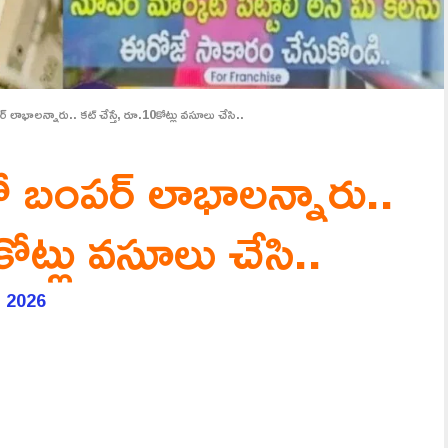
్ లాభాలన్నారు.. కట్ చేస్తే, రూ.10కోట్లు వసూలు చేసి..
తో బంపర్ లాభాలన్నారు..
కోట్లు వసూలు చేసి..
, 2026