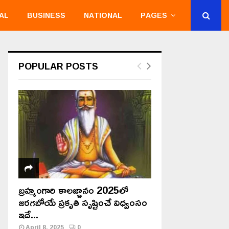
AL
BUSINESS
NATIONAL
PAGES
POPULAR POSTS
బ్రహ్మంగారి కాలజ్ఞానం 2025లో
జరగబోయే ప్రకృతి సృష్టించే విధ్వంసం
ఇదే...
April 8, 2025
0