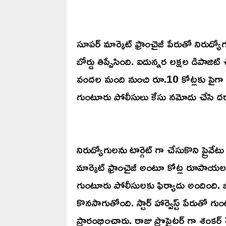
సూపర్ మార్కెట్ ఫ్రాంచైజీ పేరుతో నిరుద్
బోర్డు తిప్పేసింది. ఐదున్నర లక్షల డిపాజిట్ చే
వందల మంది నుంచి రూ.10 కోట్లకు పైగా 
గుంటూరు పోలీసులు కేసు నమోదు చేసి దర్య
నిరుద్యోగులను టార్గెట్ గా చేసుకొని ప్ర
మార్కెట్ ఫ్రాంచైజీ అంటూ కోట్ల రూపాయ
గుంటూరు పోలీసులకు ఫిర్యాదు అందింది. బ
కొనసాగుతోంది. స్టార్ హార్వెస్ట్ పేరుతో 
ప్రారంభించారు. రాజు ప్రొప్రైటర్ గా శంకర్