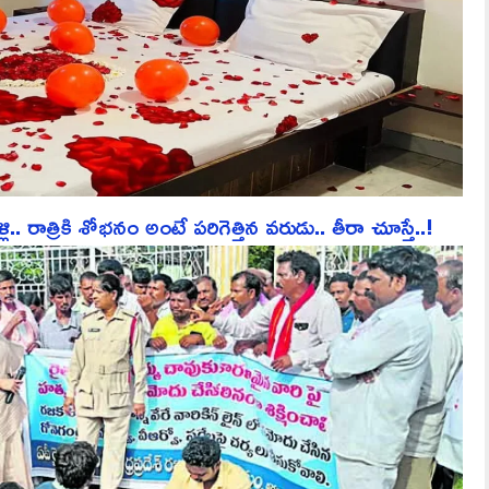
ాత్రికి శోభనం అంటే పరిగెత్తిన వరుడు.. తీరా చూస్తే..!