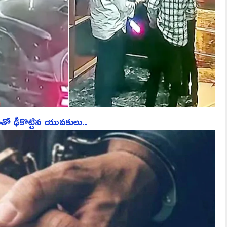
తో ఢీకొట్టిన యువకులు..