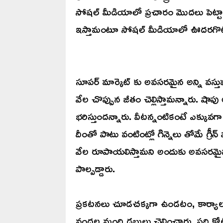
సోషల్ మీడియాలో ప్రచారం మొదలు పెట్టారు. ర
ఇస్తామంటూ సోషల్ మీడియాలో ఊదరగొట్టారు. 
సూపర్ మార్కెట్ కు అవసరమైన అన్ని వస్తువు
వేల చొప్పున జీతం చెల్లిస్తామన్నారు. షాప
భరిస్తుందన్నారు. వీటన్నంటికంటే ఎక్కువగా
దీంతో పాటు వంటింట్లో గిన్నెలు తోమే గ్రీన్
వేల రూపాయలిస్తామని అందుకు అవసరమైన 
పాల్పడ్డారు.
ప్రకటనలు చూడచక్కగా ఉండటం, కార్యాలయం 
వందల మంది డబ్బులు చెల్లించారు. పది కో