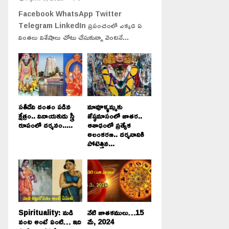
Facebook WhatsApp Twitter
Telegram LinkedIn ప్రపంచంలో ఎక్కడ ఏ
వింతలు విశేషాలు చోటు చేసుకున్నా వెంటనే...
సతీదేవి దంతం పడిన
మావూళ్ళమ్మకు
క్షేత్రం.. వినాయకుడు స్త్రీ
జేష్ఠమాసంలో జాతర..
రూపంలో దర్శనం.....
ఆశాఢంలో ప్రత్యేక
అలంకరణ.. దర్శనానికి
పోటెత్తిన...
Spirituality: మడి
నేటి జాతకములు…15
వంట అంటే ఏంటి… ఇది
మే, 2024