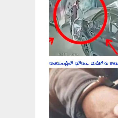
రాజమండ్రిలో ఘోరం.. మెడికోను కారు