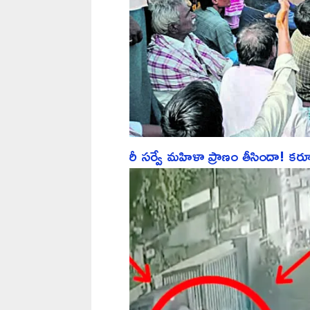
రీ సర్వే మహిళా ప్రాణం తీసిందా! కర్నూల