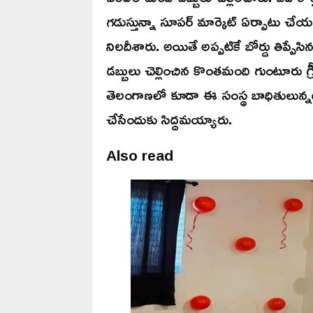
గడుస్తున్నా సూపర్ మార్కెట్ ఏర్పాటు
నిలదీశారు. అయితే అప్పటికే బోర్డు తిప్
డబ్బులు చెల్లించిన కొంతమంది గుంటూరు గ్ర
తెలంగాణలో కూడా ఈ సంస్థ బాధితులున్నట్లు
చేసేందుకు సిద్దమయ్యారు.
Also read