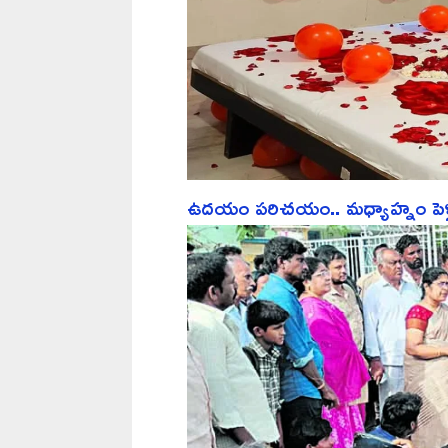
ఉదయం పరిచయం.. మధ్యాహ్నం పెళ్లి.. ర