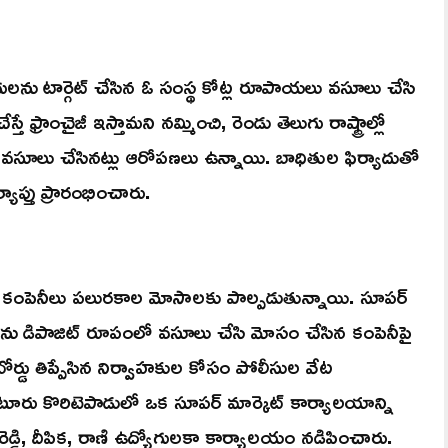
యోగులను టార్గెట్ చేసిన ఓ సంస్థ కోట్ల రూపాయలు వసూలు చేసి
స్తే ఫ్రాంచైజీ ఇస్తామని నమ్మించి, రెండు తెలుగు రాష్ట్రాల్లో
వసూలు చేసినట్లు ఆరోపణలు ఉన్నాయి. బాధితుల ఫిర్యాదుతో
ాప్తు ప్రారంభించారు.
ైవేటు కంపెనీలు పలురకాల మోసాలకు పాల్పడుతున్నాయి. సూపర్
లను డిపాజిట్ రూపంలో వసూలు చేసి మోసం చేసిన కంపెనీపై
ోర్డు తిప్పేసిన నిర్వాహకుల కోసం పోలీసుల వేట
గుంటూరు కొరిటెపాడులో ఒక సూపర్ మార్కెట్ కార్యాలయాన్ని
 రెడ్డి, దీపిక, రాణి ఉద్యోగులకా కార్యాలయం నడిపించారు.