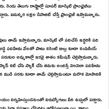
ెండు తెలుగు రాష్ట్రాల్లో సూపర్ మార్కెట్ ప్రాంఛైజీలు
ఐదున్నర లక్షల డిపాజిట్ చేస్తే ఫ్రాంఛైజ్ ఇస్తామన్నారు.
లు తామే ఇస్తామన్నారు. మార్కెట్ లో పనిచేసే ఇద్దరికి పది
ు అద్దె పదిహేను వేలతో పాటు కరెంట్ బిల్లు కూడా కంపెనీయే
 సరుకుల అమ్మకాల్లో ఇరవై శాతం కమీషన్ చెల్లిస్తామన్నారు.
 ప్యాడ్ కట్ చేసి ప్యాక్ చేసి తమకు అందిస్తే నెలనెలా పదిహేను
ముడి సరకు కూడా తామే చెల్లిస్తామంటూ మరొక మోసానికి
నిర్వహిస్తుండటంతో నిరుద్యోగులు వీరి ఉచ్చులో పడ్డారు.
ట్లకు పైగా వసూలు చేసినట్లు ఆరోపణలున్నాయి. కాలం