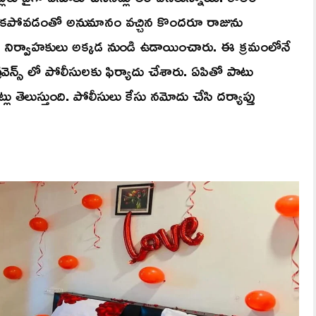
 చేయకపోవడంతో అనుమానం వచ్చిన కొందరూ రాజును
పేసిన నిర్వాహకులు అక్కడ నుండి ఉడాయించారు. ఈ క్రమంలోనే
ీవెన్స్ లో పోలీసులకు ఫిర్యాదు చేశారు. ఏపితో పాటు
 తెలుస్తుంది. పోలీసులు కేసు నమోదు చేసి దర్యాప్తు