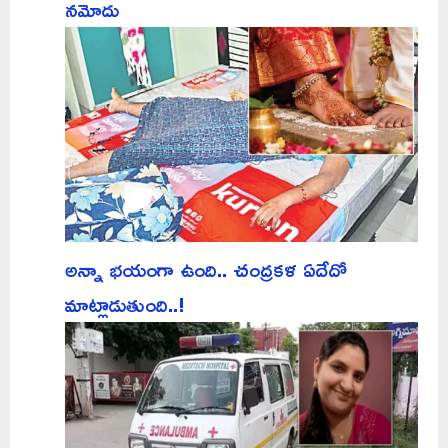
నమోదు
అన్నా భయంగా ఉంది.. చంద్రకళ ఏదేదో
మాట్లాడుతుంది..!