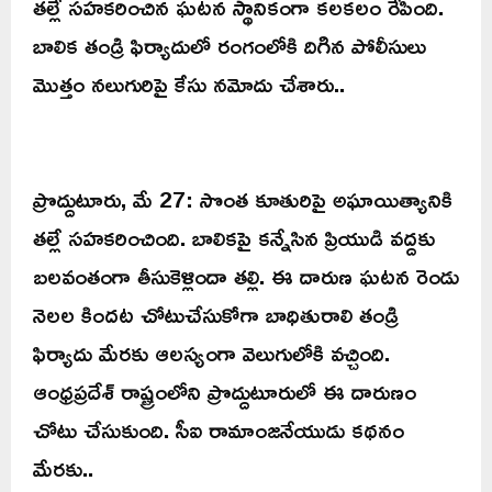
తల్లే సహకరించిన ఘటన స్థానికంగా కలకలం రేపింది.
బాలిక తండ్రి ఫిర్యాదులో రంగంలోకి దిగిన పోలీసులు
మొత్తం నలుగురిపై కేసు నమోదు చేశారు..
ప్రొద్దుటూరు, మే 27: సొంత కూతురిపై అఘాయిత్యానికి
తల్లే సహకరించింది. బాలికపై కన్నేసిన ప్రియుడి వద్దకు
బలవంతంగా తీసుకెళ్లిందా తల్లి. ఈ దారుణ ఘటన రెండు
నెలల కిందట చోటుచేసుకోగా బాధితురాలి తండ్రి
ఫిర్యాదు మేరకు ఆలస్యంగా వెలుగులోకి వచ్చింది.
ఆంధ్రప్రదేశ్‌ రాష్ట్రంలోని ప్రొద్దుటూరులో ఈ దారుణం
చోటు చేసుకుంది. సీఐ రామాంజనేయుడు కథనం
మేరకు..