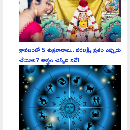
శ్రావణంలో 5 శుక్రవారాలు.. వరలక్ష్మీ వ్రతం ఎప్పుడు
చేయాలి? శాస్త్రం చెప్పేది ఇదే!