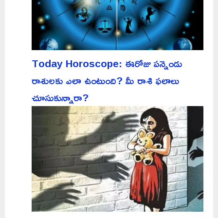
Today Horoscope: ఈరోజు పన్నెండు
రాశులకు ఎలా ఉంటుంది? మీ రాశి ఫలాలు
చూసుకున్నారా?