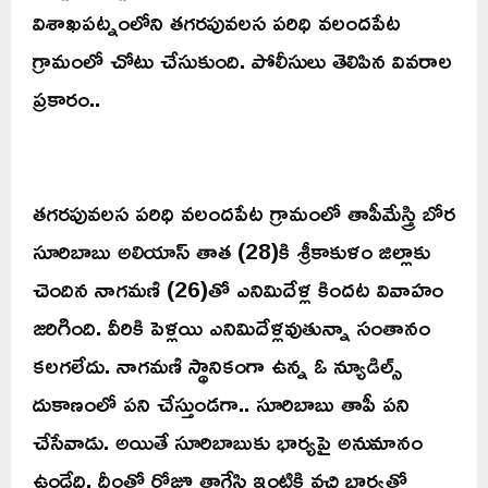
విశాఖపట్నంలోని తగరపువలస పరిధి వలందపేట
గ్రామంలో చోటు చేసుకుంది. పోలీసులు తెలిపిన వివరాల
ప్రకారం..
తగరపువలస పరిధి వలందపేట గ్రామంలో తాపీమేస్త్రి బోర
సూరిబాబు అలియాస్‌ తాత (28)కి శ్రీకాకుళం జిల్లాకు
చెందిన నాగమణి (26)తో ఎనిమిదేళ్ల కిందట వివాహం
జరిగింది. వీరికి పెళ్లయి ఎనిమిదేళ్లవుతున్నా సంతానం
కలగలేదు. నాగమణి స్థానికంగా ఉన్న ఓ న్యూడిల్స్‌
దుకాణంలో పని చేస్తుండగా.. సూరిబాబు తాపీ పని
చేసేవాడు. అయితే సూరిబాబుకు భార్యపై అనుమానం
ఉండేది. దీంతో రోజూ తాగేసి ఇంటికి వచ్చి భార్యతో