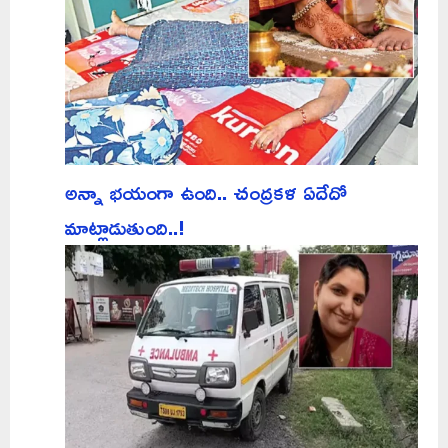
అన్నా భయంగా ఉంది.. చంద్రకళ ఏదేదో
మాట్లాడుతుంది..!