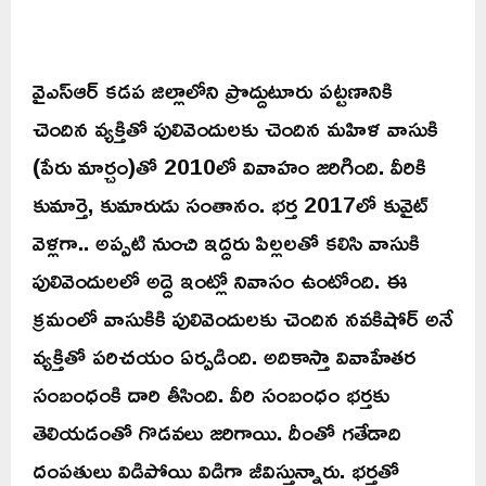
వైఎస్‌ఆర్‌ కడప జిల్లాలోని ప్రొద్దుటూరు పట్టణానికి
చెందిన వ్యక్తితో పులివెందులకు చెందిన మహిళ వాసుకి
(పేరు మార్చం)తో 2010లో వివాహం జరిగింది. వీరికి
కుమార్తె, కుమారుడు సంతానం. భర్త 2017లో కువైట్‌
వెళ్లగా.. అప్పటి నుంచి ఇద్దరు పిల్లలతో కలిసి వాసుకి
పులివెందులలో అద్దె ఇంట్లో నివాసం ఉంటోంది. ఈ
క్రమంలో వాసుకికి పులివెందులకు చెందిన నవకిషోర్‌ అనే
వ్యక్తితో పరిచయం ఏర్పడింది. అదికాస్తా వివాహేతర
సంబంధంకి దారి తీసింది. వీరి సంబంధం భర్తకు
తెలియడంతో గొడవలు జరిగాయి. దీంతో గతేడాది
దంపతులు విడిపోయి విడిగా జీవిస్తున్నారు. భర్తతో