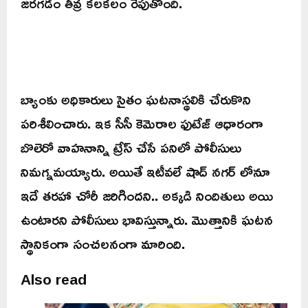
జరగడం తీవ్ర కలకలం రేపుతోంది.
బ్యాంకు అధికారులు సైతం ఘటనాస్థలికి చేరుకొని
పరిశీలించారు. ఇక సీసీ కెమెరాల ఫుటేజ్ ఆధారంగా
బొలెరో వాహనాన్ని ట్రేస్ చేసే పనిలో పోలీసులు
నిమగ్నమయ్యారు. అయితే ఇటీవలే షాద్ నగర్ లోనూ
ఇదే తరహా చోరీ జరిగిందని.. అక్కడి నిందితులు అయి
ఉంటారని పోలీసులు భావిస్తున్నారు. మొత్తానికి ఘటన
స్థానికంగా సంచలనంగా మారింది.
Also read