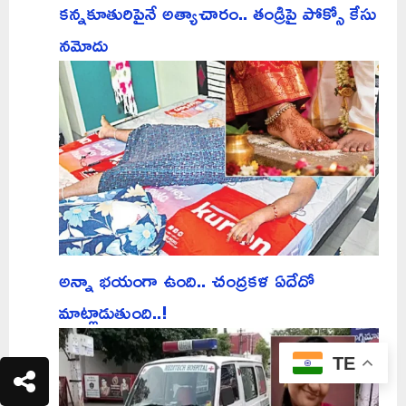
కన్నకూతురిపైనే అత్యాచారం.. తండ్రిపై పోక్సో కేసు
నమోదు
అన్నా భయంగా ఉంది.. చంద్రకళ ఏదేదో
మాట్లాడుతుంది..!
TE