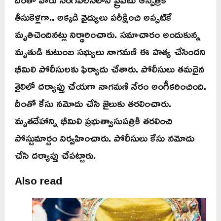
తీసుకెళ్లగా.. అక్కడి వైద్యులు పరీక్షించి అప్పటికే
మృతిచెందినట్లు నిర్ధారించారు. సమాచారం అందుకున్న
మృతుడి కుటుంబ సభ్యులు నాగమణి ఈ హత్య చేసిందని
భీమిలి పోలీసులకు ఫిర్యాదు చేశారు. పోలీసులు తమదైన
శైలిలో దర్యాప్తు చేయగా నాగమణి నేరం అంగీకరించింది.
దీంతో కేసు నమోదు చేసి జైలుకు తరలించారు.
మృతదేహాన్ని భీమిలి ప్రభుత్వాసుపత్రికి తరలించి
పోస్టుమార్టం నిర్వహించారు. పోలీసులు కేసు నమోదు
చేసి దర్యాప్తు చేపట్టారు.
Also read