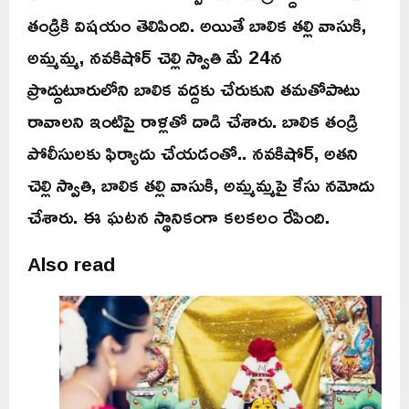
తండ్రికి విషయం తెలిపింది. అయితే బాలిక తల్లి వాసుకి,
అమ్మమ్మ, నవకిషోర్‌ చెల్లి స్వాతి మే 24న
ప్రొద్దుటూరులోని బాలిక వద్దకు చేరుకుని తమతోపాటు
రావాలని ఇంటిపై రాళ్లతో దాడి చేశారు. బాలిక తండ్రి
పోలీసులకు ఫిర్యాదు చేయడంతో.. నవకిషోర్, అతని
చెల్లి స్వాతి, బాలిక తల్లి వాసుకి, అమ్మమ్మపై కేసు నమోదు
చేశారు. ఈ ఘటన స్థానికంగా కలకలం రేపింది.
Also read