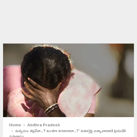
Home
Andhra Pradesh
నువ్వసలు తల్లివేనా..? ఇంతగా దిగజారాలా..?’ కుమార్తెపై అత్యాచారానికి ప్రియుడికి
సహకారం