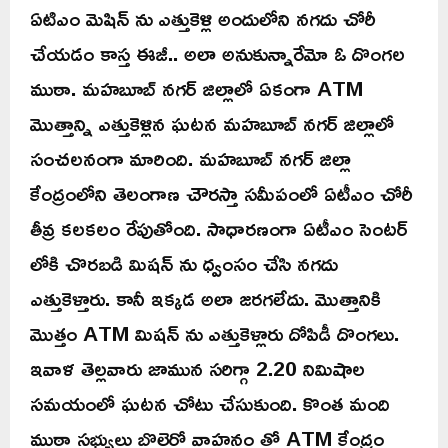
ఏటిఎం మెషిన్ ను ఎత్తుకెళ్లి అందులోని నగదు చోరీ
చేయడం కాస్త ఈజీ.. అలా అనుకున్నారేమో ఓ దొంగల
ముఠా. మహబూబ్ నగర్ జిల్లాలో ఏకంగా ATM
మొత్తాన్ని ఎత్తుకెళ్లిన ఘటన మహబూబ్ నగర్ జిల్లాలో
సంచలనంగా మారింది. మహబూబ్ నగర్ జిల్లా
కేంద్రంలోని తెలంగాణ చౌరస్తా సమీపంలో ఏటీఎం చోరీ
తీవ్ర కలకలం రేపుతోంది. సాధారణంగా ఏటీఎం సెంటర్
లోకి చొరబడి మిషన్ ను ధ్వంసం చేసి నగదు
ఎత్తుకెళ్తారు. కానీ ఇక్కడ అలా జరగలేదు. మొత్తానికి
మొత్తం ATM మిషన్ ను ఎత్తుకెళ్లారు దోపిడీ దొంగలు.
ఇవాళ తెల్లవారు జామున సరిగ్గా 2.20 నిమిషాల
సమయంలో ఘటన చోటు చేసుకుంది. కొంత మంది
ముఠా సభ్యులు బొలెరో వాహనం తో ATM కేంద్రం