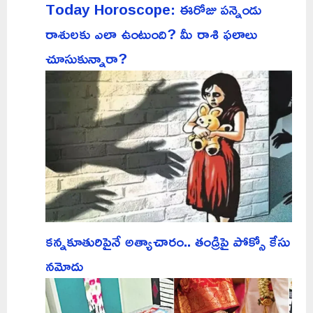
Today Horoscope: ఈరోజు పన్నెండు
రాశులకు ఎలా ఉంటుంది? మీ రాశి ఫలాలు
చూసుకున్నారా?
కన్నకూతురిపైనే అత్యాచారం.. తండ్రిపై పోక్సో కేసు
నమోదు