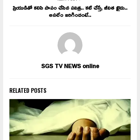
ప్రియుడితో కలిసి పాపం చేసిన పవిత్ర.. కట్ చేస్తే, జీవిత ఖైదు..
అసలేం జరిగిందంటే..
SGS TV NEWS online
RELATED POSTS