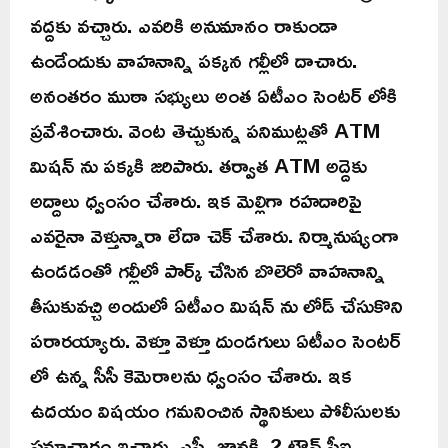
వద్దకు వచ్చారు. ఎవరికి అనుమానం రాకుండా
ఉండేందుకు వాహనాన్ని పక్కన గల్లీలో దాచారు.
అనంతరం ముఠా సభ్యులు అంత ఏటీఎం సెంటర్ లోకి
ప్రవేశించారు. వెంట తెచ్చుకున్న పనిముట్లతో ATM
మిషన్ ను పక్కకి జరిపారు. తర్వాత ATM అద్దెకు
అద్దాలు ధ్వంసం చేశారు. ఇక మెల్లిగా రహదారిపై
ఎవరైనా వెళ్తున్నారా లేదా చెక్ చేశారు. నిర్మానుష్యంగా
ఉండడంతో గల్లీలో పార్క్ చేసిన బొలెరో వాహనాన్ని
తీసుకువచ్చి అందులో ఏటీఎం మిషన్ ను లోడ్ చేసుకొని
పరారయ్యారు. వెళ్తూ వెళ్తూ దుండగులు ఏటీఎం సెంటర్
లో ఉన్న సీసీ కెమెరాలను ధ్వంసం చేశారు. ఇక
ఉదయం విషయం గమనించిన స్థానికులు పోలీసులకు
సమాచారం ఇచ్చారు. ఎస్పీ జానకి, 2 టౌన్ సీఐ