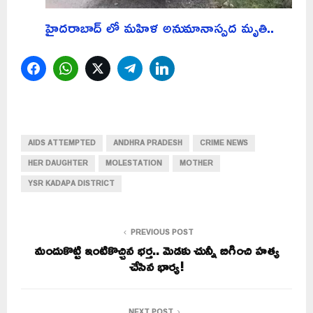
హైదరాబాద్ లో మహిళ అనుమానాస్పద మృతి..
Facebook
WhatsApp
Twitter
Telegram
LinkedIn
AIDS ATTEMPTED
ANDHRA PRADESH
CRIME NEWS
HER DAUGHTER
MOLESTATION
MOTHER
YSR KADAPA DISTRICT
PREVIOUS POST
మందుకొట్టి ఇంటికొచ్చిన భర్త.. మెడకు చున్నీ బిగించి హత్య
చేసిన భార్య!
NEXT POST