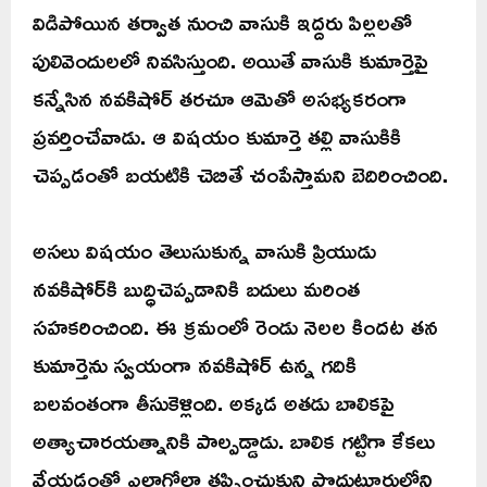
విడిపోయిన తర్వాత నుంచి వాసుకి ఇద్దరు పిల్లలతో
పులివెందులలో నివసిస్తుంది. అయితే వాసుకి కుమార్తెపై
కన్నేసిన నవకిషోర్‌ తరచూ ఆమెతో అసభ్యకరంగా
ప్రవర్తించేవాడు. ఆ విషయం కుమార్తె తల్లి వాసుకికి
చెప్పడంతో బయటికి చెబితే చంపేస్తామని బెదిరించింది.
అసలు విషయం తెలుసుకున్న వాసుకి ప్రియుడు
నవకిషోర్‌కి బుద్ధిచెప్పడానికి బదులు మరింత
సహకరించింది. ఈ క్రమంలో రెండు నెలల కిందట తన
కుమార్తెను స్వయంగా నవకిషోర్‌ ఉన్న గదికి
బలవంతంగా తీసుకెళ్లింది. అక్కడ అతడు బాలికపై
అత్యాచారయత్నానికి పాల్పడ్డాడు. బాలిక గట్టిగా కేకలు
వేయడంతో ఎలాగోలా తప్పించుకుని ప్రొద్దుటూరులోని