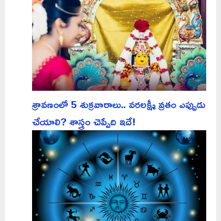
శ్రావణంలో 5 శుక్రవారాలు.. వరలక్ష్మీ వ్రతం ఎప్పుడు
చేయాలి? శాస్త్రం చెప్పేది ఇదే!