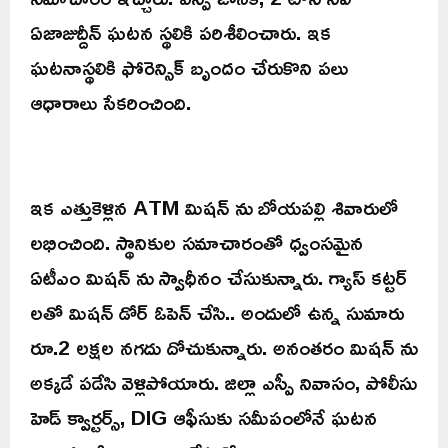
ఏజాజుద్దీన్ ఘటన స్థలికి పరిశీలించారు. ఇక
ఘటనాస్థలికి ఫోరెన్సిక్ బృందం చేరుకొని పలు
ఆధారాలు సేకరించింది.
ఇక ఎత్తుకెళ్లిన ATM మిషన్ ను బోయపల్లి శివారులో
లభించింది. స్థానికుల సమాచారంతో ధ్వంసమైన
ఏటీఎం మిషన్ ను స్వాధీనం చేసుకున్నారు. గ్యాస్ కట్టర్
లతో మిషన్ డోర్ ఓపెన్ చేసి.. అందులో ఉన్న సుమారు
రూ.2 లక్షల నగదు దోచుకున్నారు. అనంతరం మిషన్ ను
అక్కడే పడేసి వెళ్లిపోయారు. జిల్లా ఎస్పీ నివాసం, పోలీసు
హెడ్ క్వార్టర్స్, DIG ఆఫీసుకు సమీపంలోనే ఘటన