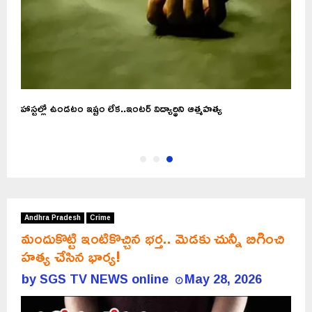
హాస్టల్లో ఉండటం ఇష్టం లేక..ఇంటర్ విద్యార్థిని ఆత్మహత్య
Andhra Pradesh
Crime
మందుకొట్టి ఇంటికొచ్చిన భర్త.. మెడకు చున్నీ బిగించి
హత్య చేసిన భార్య!
by
SGS TV NEWS online
May 28, 2026