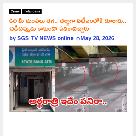
Crime
Telangana
ఓరి మీ దుంపలు తెగ.. దర్జాగా ఏటీఎంలోకి దూరారు..
చడీచప్పుడు కాకుండా పనికానిచ్చారు
by
SGS TV NEWS online
May 28, 2026