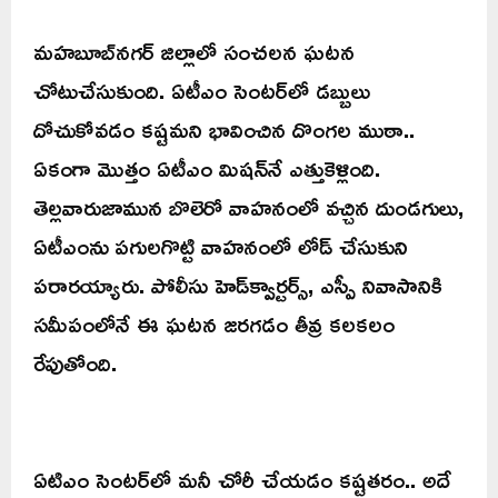
మహబూబ్‌నగర్ జిల్లాలో సంచలన ఘటన
చోటుచేసుకుంది. ఏటీఎం సెంటర్‌లో డబ్బులు
దోచుకోవడం కష్టమని భావించిన దొంగల ముఠా..
ఏకంగా మొత్తం ఏటీఎం మిషన్‌నే ఎత్తుకెళ్లింది.
తెల్లవారుజామున బొలెరో వాహనంలో వచ్చిన దుండగులు,
ఏటీఎంను పగులగొట్టి వాహనంలో లోడ్‌ చేసుకుని
పరారయ్యారు. పోలీసు హెడ్‌క్వార్టర్స్‌, ఎస్పీ నివాసానికి
సమీపంలోనే ఈ ఘటన జరగడం తీవ్ర కలకలం
రేపుతోంది.
ఏటిఎం సెంటర్‌‌లో మనీ చోరీ చేయడం కష్టతరం.. అదే