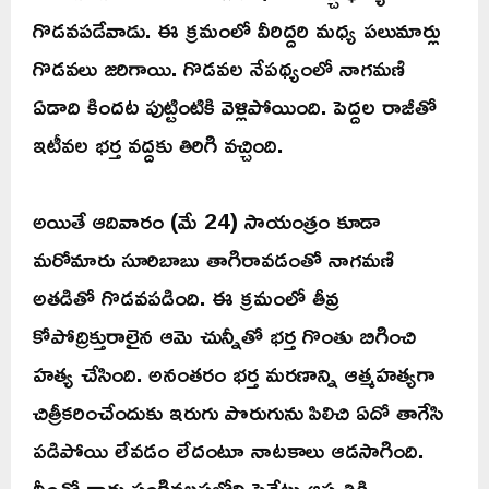
గొడవపడేవాడు. ఈ క్రమంలో వీరిద్దరి మధ్య పలుమార్లు
గొడవలు జరిగాయి. గొడవల నేపథ్యంలో నాగమణి
ఏడాది కిందట పుట్టింటికి వెళ్లిపోయింది. పెద్దల రాజీతో
ఇటీవల భర్త వద్దకు తిరిగి వచ్చింది.
అయితే ఆదివారం (మే 24) సాయంత్రం కూడా
మరోమారు సూరిబాబు తాగిరావడంతో నాగమణి
అతడితో గొడవపడింది. ఈ క్రమంలో తీవ్ర
కోపోద్రిక్తురాలైన ఆమె చున్నీతో భర్త గొంతు బిగించి
హత్య చేసింది. అనంతరం భర్త మరణాన్ని ఆత్మహత్యగా
చిత్రీకరించేందుకు ఇరుగు పొరుగును పిలిచి ఏదో తాగేసి
పడిపోయి లేవడం లేదంటూ నాటకాలు ఆడసాగింది.
దీంతో వారు సంగివలసలోని ప్రైవేటు ఆస్పత్రికి