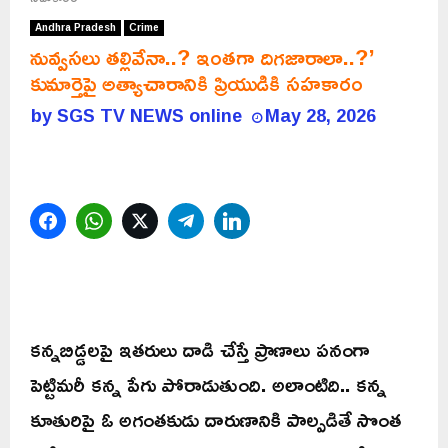
Andhra Pradesh
Crime
నువ్వసలు తల్లివేనా..? ఇంతగా దిగజారాలా..?’
కుమార్తెపై అత్యాచారానికి ప్రియుడికి సహకారం
by
SGS TV NEWS online
May 28, 2026
Facebook
WhatsApp
Twitter
Telegram
LinkedIn
కన్నబిడ్డలపై ఇతరులు దాడి చేస్తే ప్రాణాలు పనంగా
పెట్టిమరీ కన్న పేగు పోరాడుతుంది. అలాంటిది.. కన్న
కూతురిపై ఓ అగంతకుడు దారుణానికి పాల్పడితే సొంత