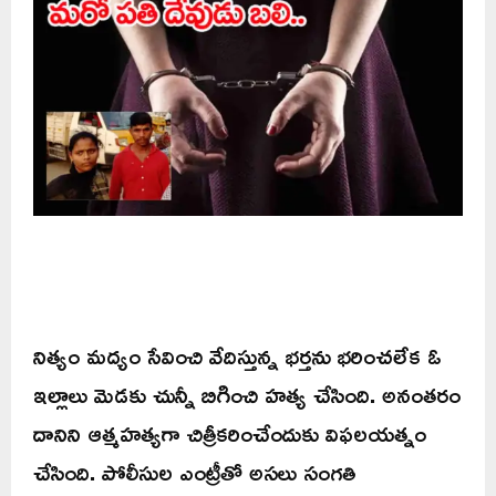
నిత్యం మద్యం సేవించి వేదిస్తున్న భర్తను భరించలేక ఓ
ఇల్లాలు మెడకు చున్నీ బిగించి హత్య చేసింది. అనంతరం
దానిని ఆత్మహత్యగా చిత్రీకరించేందుకు విఫలయత్నం
చేసింది. పోలీసుల ఎంట్రీతో అసలు సంగతి