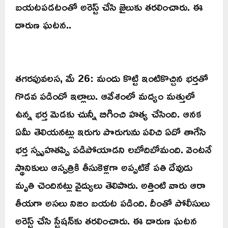
బయటపడటంతో అరెస్ట్ చేసి జైలుకు తరలించారు. ఈ
దారుణ ఘటన..
తగరపువలస, మే 26: మందు కొట్టి ఇంటికొచ్చిన భర్తతో
గొడవ పడిందో ఇల్లాలు. ఆవేశంలో మద్యం మత్తులో
ఉన్న భర్త మెడకు చున్నీ బిగించి హత్య చేసింది. ఆనక
ఏమీ తెలియనట్లు ఇరుగు పొరుగును పలిచి ఏదో తాగేసి
భర్త స్పృహతప్పి పడిపోయాడని లబోదిబోమంది. వెంటనే
స్థానికులు ఆస్పత్రికి తీసుకెళ్లగా అప్పటికే పతి దేవుడు
మృతి చెందినట్లు వైద్యులు తెలిపారు. అత్తింటి వారు ఆరా
తీయగా అసలు నిజం బయట పడింది. దీంతో పోలీసులు
అరెస్ట్‌ చేసి స్టేషన్‌కు తరలించారు. ఈ దారుణ ఘటన