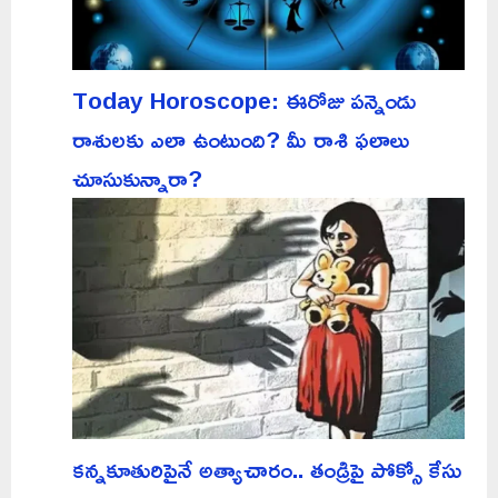
Today Horoscope: ఈరోజు పన్నెండు
రాశులకు ఎలా ఉంటుంది? మీ రాశి ఫలాలు
చూసుకున్నారా?
కన్నకూతురిపైనే అత్యాచారం.. తండ్రిపై పోక్సో కేసు