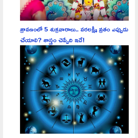
శ్రావణంలో 5 శుక్రవారాలు.. వరలక్ష్మీ వ్రతం ఎప్పుడు
చేయాలి? శాస్త్రం చెప్పేది ఇదే!