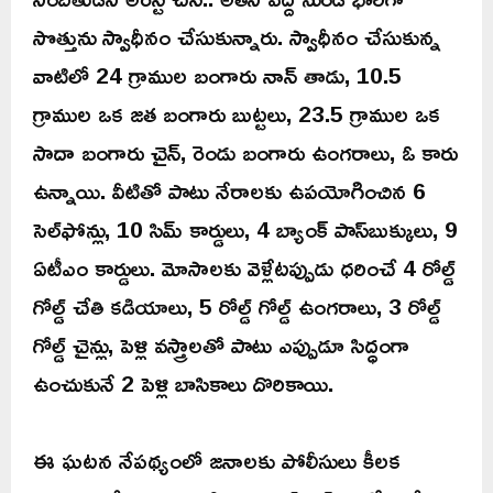
సొత్తును స్వాధీనం చేసుకున్నారు. స్వాధీనం చేసుకున్న
వాటిలో 24 గ్రాముల బంగారు నాన్ తాడు, 10.5
గ్రాముల ఒక జత బంగారు బుట్టలు, 23.5 గ్రాముల ఒక
సాదా బంగారు చైన్, రెండు బంగారు ఉంగరాలు, ఓ కారు
ఉన్నాయి. వీటితో పాటు నేరాలకు ఉపయోగించిన 6
సెల్‌ఫోన్లు, 10 సిమ్ కార్డులు, 4 బ్యాంక్ పాస్‌బుక్కులు, 9
ఏటీఎం కార్డులు. మోసాలకు వెళ్లేటప్పుడు ధరించే 4 రోల్డ్
గోల్డ్ చేతి కడియాలు, 5 రోల్డ్ గోల్డ్ ఉంగరాలు, 3 రోల్డ్
గోల్డ్ చైన్లు, పెళ్లి వస్త్రాలతో పాటు ఎప్పుడూ సిద్ధంగా
ఉంచుకునే 2 పెళ్లి బాసికాలు దొరికాయి.
ఈ ఘటన నేపథ్యంలో జనాలకు పోలీసులు కీలక