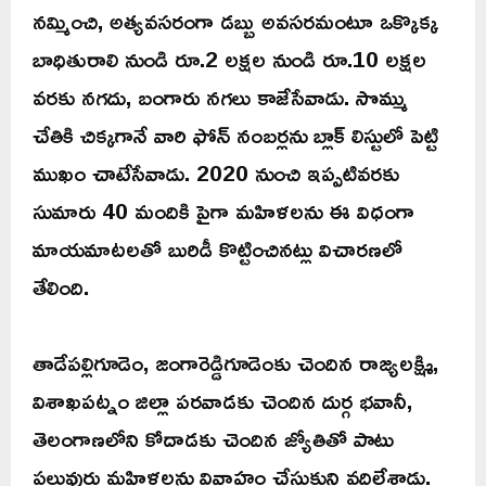
నమ్మించి, అత్యవసరంగా డబ్బు అవసరమంటూ ఒక్కొక్క
బాధితురాలి నుండి రూ.2 లక్షల నుండి రూ.10 లక్షల
వరకు నగదు, బంగారు నగలు కాజేసేవాడు. సొమ్ము
చేతికి చిక్కగానే వారి ఫోన్ నంబర్లను బ్లాక్ లిస్టులో పెట్టి
ముఖం చాటేసేవాడు. 2020 నుంచి ఇప్పటివరకు
సుమారు 40 మందికి పైగా మహిళలను ఈ విధంగా
మాయమాటలతో బురిడీ కొట్టించినట్లు విచారణలో
తేలింది.
తాడేపల్లిగూడెం, జంగారెడ్డిగూడెంకు చెందిన రాజ్యలక్ష్మి,
విశాఖపట్నం జిల్లా పరవాడకు చెందిన దుర్గ భవానీ,
తెలంగాణలోని కోదాడకు చెందిన జ్యోతితో పాటు
పలువురు మహిళలను వివాహం చేసుకుని వదిలేశాడు.