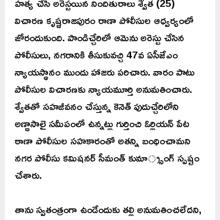
హత్య చేసి అరెస్టయిన నిందితురాలు శ్వేత (25)
విచారణ కృష్ణరాజపురం రాణా పోలీసుల ఆధ్వర్యంలో
జోరందుకుంది. పాండిచ్చేరిలో ఆమెను అరెస్టు చేసిన
పోలీసులు, నగరానికి తీసుకువచ్చి 47వ ఏసీజేఎం
న్యాయస్థానం ముందు హాజరు పరిచారు. వారం పాటు
పోలీసుల విచారణకు న్యాయమూర్తి అనుమతించారు.
శ్వేతతో సహజీవనం చేస్తున్న కెనెత్ పుదుచ్చేరిలోని
అణ్ణాసాలై సమీపంలో ఉన్నట్లు గుర్తించి ఓర్లియన్ పేట
ఠాణా పోలీసుల సహకారంతో అతన్ని బంధించామని
నగర పోలీసు కమిషనర్ సీమంత్ కుమార్్సంగ్ స్పష్టం
చేశారు.
తాను స్వతంత్రంగా ఉండేందుకు తల్లి అనుమతించలేదని,