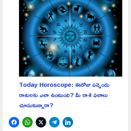
Today Horoscope: ఈరోజు పన్నెండు
రాశులకు ఎలా ఉంటుంది? మీ రాశి ఫలాలు
చూసుకున్నారా?
Facebook
WhatsApp
Twitter
Telegram
LinkedIn