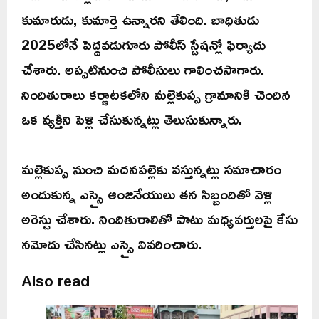
కుమారుడు, కుమార్తె ఉన్నారని తేలింది. బాధితుడు
2025లోనే పెద్దవడుగూరు పోలీస్ స్టేషన్లో ఫిర్యాదు
చేశారు. అప్పటినుంచి పోలీసులు గాలించసాగారు.
నిందితురాలు కర్ణాటకలోని మల్లెకుప్ప గ్రామానికి చెందిన
ఒక వ్యక్తిని పెళ్లి చేసుకున్నట్లు తెలుసుకున్నారు.
మల్లెకుప్ప నుంచి మదనపల్లెకు వస్తున్నట్లు సమాచారం
అందుకున్న ఎస్సై ఆంజనేయులు తన సిబ్బందితో వెళ్లి
అరెస్టు చేశారు. నిందితురాలితో పాటు మధ్యవర్తులపై కేసు
నమోదు చేసినట్లు ఎస్సై వివరించారు.
Also read