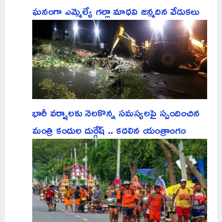
ఘనంగా ఎమ్మెల్యే గల్లా మాధవి జన్మదిన వేడుకలు
భారీ వర్షాలకు నెలకొన్న సమస్యలపై స్పందించిన
మంత్రి కందుల దుర్గేష్ .. కదలిన యంత్రాంగం