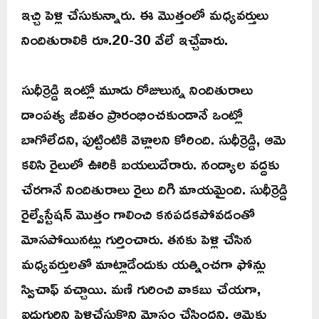
ఇచ్చి పెళ్లి చేసుకున్నారు. ఈ మొత్తంలో మధ్యవర్తులు
నిందితురాలికి రూ.20-30 వేలే ఇచ్చేవారు.
సుధీర్రెడ్డి ఇంట్లో మూడు రోజులున్న నిందితురాలు
దాంపత్య జీవితం ప్రారంభించకుండానే ఒంట్లో
బాగోలేదని, పుట్టింటికి వెళ్లాలని కోరింది. సుధీర్రెడ్డి, ఆమె
కలిసి రైలులో ఊరికి బయలుదేరారు. నంద్యాల వద్దకు
చేరగానే నిందితురాలు రైలు దిగి మాయమైంది. సుధీర్రెడ్డి
రైల్వేస్టేషన్ మొత్తం గాలించి కనపడకపోవడంతో
మోసపోయినట్లు గుర్తించారు. తనకు పెళ్లి చేసిన
మధ్యవర్తులతో మాట్లాడేందుకు యత్నించగా ఫోన్లు
స్విచాఫ్ వచ్చాయి. మణి గురించి వాకబు చేయగా,
ఐదుగురిని పెళ్లిచేసుకొని మోసం చేసిందని, ఆమెకు