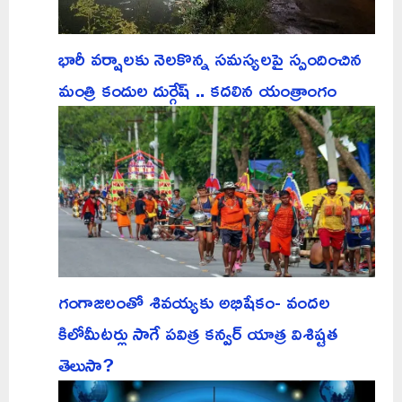
భారీ వర్షాలకు నెలకొన్న సమస్యలపై స్పందించిన
మంత్రి కందుల దుర్గేష్ .. కదలిన యంత్రాంగం
గంగాజలంతో శివయ్యకు అభిషేకం- వందల
కిలోమీటర్లు సాగే పవిత్ర కన్వర్ యాత్ర విశిష్టత
తెలుసా?