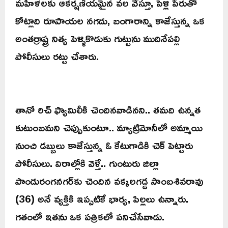
మహిళలకు ఆకర్షణీయమైన వల వేస్తూ, పెళ్లి పేరుతో
కోట్లాది రూపాయల నగదు, బంగారాన్ని కాజేస్తున్న ఒక
అంతర్రాష్ట్ర నిత్య పెళ్ళికొడుకు గుట్టును ముదినేపల్లి
పోలీసులు రట్టు చేశారు.
తానో రిచ్ ఫ్యామిలీకి చెందినవాడినని.. తమది ఉన్నత
కుటుంబమని చెప్పుకుంటూ.. మ్యాట్రిమోనీలో అమ్మాయి
నుంచి డబ్బులు కాజేస్తున్న ఓ కేటుగాడికి చెక్ పెట్టారు
పోలీసులు. విరాల్లోకి వెళ్తే.. గుంటురు జిల్లా
పాండురంగనగర్‌కు చెందిన వక్కలగడ్డ సాంబశివరావు
(36) అనే వ్యక్తికి ఇప్పటికే భార్య, పిల్లలు ఉన్నారు.
గతంలో ఇతను ఒక పత్రికలో పనిచేసేవాడు.