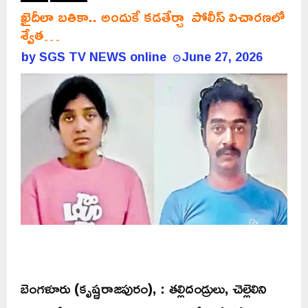
ఖైదీలా బతికా.. అందుకే కడతేర్చా పోలీస్ విచారణలో
శ్వేత…
by
SGS TV NEWS online
June 27, 2026
బెంగళూరు (కృష్ణరాజపురం), : తల్లిదండ్రులు, చెల్లెలిని