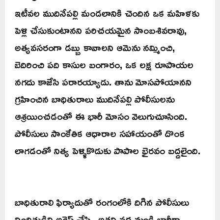
ఇటీవల ముదినేపల్లి మండలానికి చెందిన ఒక మహిళకు
పెళ్లి చేసుకుంటానని పరిచయమైన సాంబశివరావు,
అత్యవసరంగా డబ్బు కావాలని ఆమెను నమ్మించి,
బెదిరించి పది కాసుల బంగారం, ఒక లక్ష రూపాయల
నగదు కాజేసి పరారయ్యాడు. తాను మోసపోయానని
గ్రహించిన బాధితురాలు ముదినేపల్లి పోలీసులను
ఆశ్రయించడంతో ఈ భారీ మోసం వెలుగుచూసింది.
పోలీసులు సాంకేతిక ఆధారాల సహాయంతో దొంక
లాగడంతో నిత్య పెళ్ళికొడుకు పాపాల భైరవం బద్దలైంది.
బాధితురాలి ఫిర్యాదుతో రంగంలోకి దిగిన పోలీసులు
నిందితుడిని అరెస్ట్ చేసి.. అతని వద్ద నుండి భారీగా