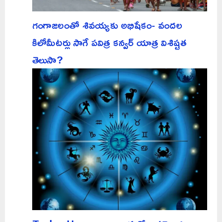
గంగాజలంతో శివయ్యకు అభిషేకం- వందల
కిలోమీటర్లు సాగే పవిత్ర కన్వర్ యాత్ర విశిష్టత
తెలుసా?