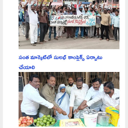
సంత మార్కెట్‌లో సులభ్ కాంప్లెక్స్ ఏర్పాటు
చేయాలి