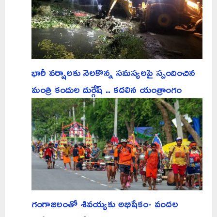
భారీ వర్షాలకు నెలకొన్న సమస్యలపై స్పందించిన
మంత్రి కందుల దుర్గేష్ .. కదలిన యంత్రాంగం
గంగాజలంతో శివయ్యకు అభిషేకం- వందల