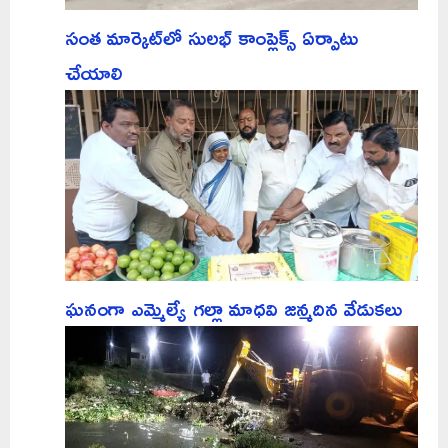
సంత మార్కెట్‌లో సులభ్ కాంప్లెక్స్ ఏర్పాటు
చేయాలి
ఘనంగా ఎమ్మెల్యే గల్లా మాధవి జన్మదిన వేడుకలు