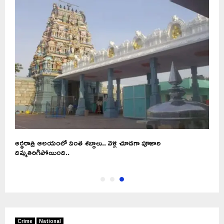
అర్ధరాత్రి ఆలయంలో వింత శబ్దాలు.. వెళ్లి చూడగా పూజారి
దిమ్మతిరిగిపోయింది..
Crime
National