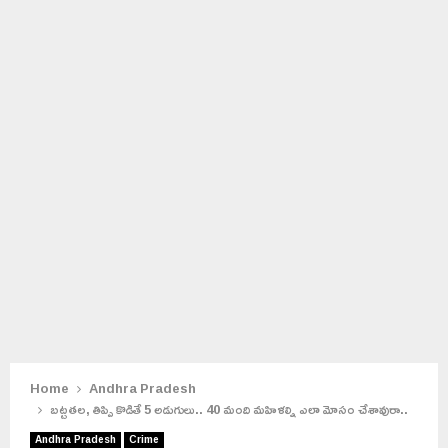
Home
Andhra Pradesh
బట్టతల, తిప్పి కొడితే 5 అడుగులు.. 40 మంది మహిళల్ని ఎలా మోసం చేశావురా..
Andhra Pradesh
Crime