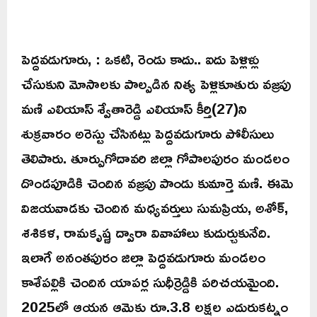
పెద్దవడుగూరు, : ఒకటి, రెండు కాదు.. ఐదు పెళ్లిళ్లు
చేసుకుని మోసాలకు పాల్పడిన నిత్య పెళ్లికూతురు వజ్రపు
మణి ఎలియాస్ శ్వేతారెడ్డి ఎలియాస్ కీర్తి(27)ని
శుక్రవారం అరెస్టు చేసినట్లు పెద్దవడుగూరు పోలీసులు
తెలిపారు. తూర్పుగోదావరి జిల్లా గోపాలపురం మండలం
దొండపూడికి చెందిన వజ్రపు పాండు కుమార్తె మణి. ఈమె
విజయవాడకు చెందిన మధ్యవర్తులు సుమప్రియ, అశోక్,
శశికళ, రామకృష్ణ ద్వారా వివాహాలు కుదుర్చుకునేది.
ఇలాగే అనంతపురం జిల్లా పెద్దవడుగూరు మండలం
కాశేపల్లికి చెందిన యాపర్ల సుధీర్రెడ్డికి పరిచయమైంది.
2025లో ఆయన ఆమెకు రూ.3.8 లక్షల ఎదురుకట్నం