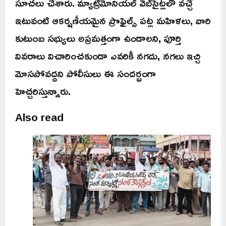
సూచలు చేశారు. మ్యాట్రిమోనియల్ వెబ్‌సైట్లలో వచ్చే
ఇటువంటి ఆకర్షణీయమైన ప్రొఫైల్స్ పట్ల మహిళలు, వారి
కుటుంబ సభ్యులు అప్రమత్తంగా ఉండాలని, పూర్తి
వివరాలు విచారించకుండా ఎవరికీ నగదు, నగలు ఇచ్చి
మోసపోవద్దని పోలీసులు ఈ సందర్భంగా
హెచ్చరిస్తున్నారు.
Also read