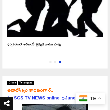
ధర్మవరంలో ఆర్ఎంపీ వైద్యుడి దారుణ హత్య
Crime
Telangana
అనారోగ్యం కారణంగానే..
by
SGS TV NEWS online
June 26, 2026
TE