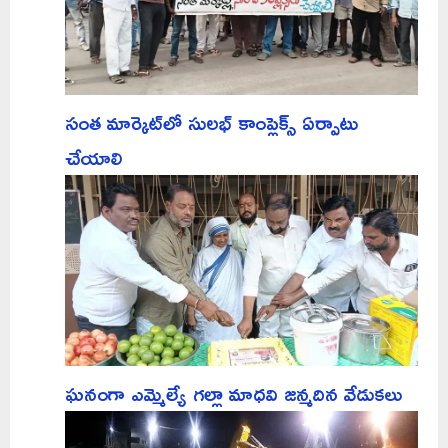
సంత మార్కెట్‌లో సులభ్ కాంప్లెక్స్ ఏర్పాటు
చేయాలి
ఘనంగా ఎమ్మెల్యే గల్లా మాధవి జన్మదిన వేడుకలు