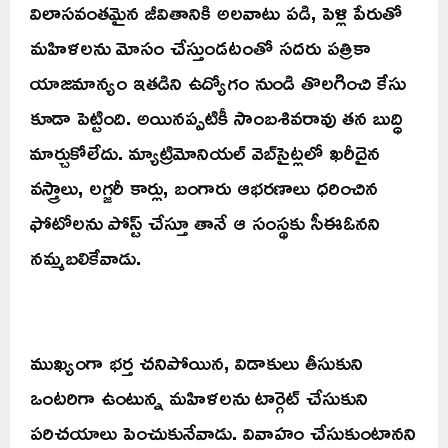
విలాసవంతమైన జీవితానికి అలవాటు పడి, పెళ్లి పేరుతో
మహిళలను మోసం చేస్తుండటంతో సదరు పత్రికా
యాజమాన్యం ఇతడిని ఉద్యోగం నుండి తొలగించి కేసు
కూడా పెట్టింది. అయినప్పటికీ సాంబశివరావు తన బుద్ధి
మార్చుకోలేదు. మ్యాట్రిమోనియల్ వెబ్‌సైట్లలో ఖరీదైన
వస్త్రాలు, లగ్జరీ కార్లు, బంగారు ఆభరణాలు ధరించిన
ఫోటోలను పోస్ట్ చేస్తూ తానే ఆ సంస్థకు సీఈఓనని
నమ్మబలికేవాడు.
ముఖ్యంగా భర్త చనిపోయిన, విడాకులు తీసుకుని
ఒంటరిగా ఉంటున్న మహిళలను టార్గెట్ చేసుకుని
పరిచయాలు పెంచుకునేవాడు. వివాహం చేసుకుంటానని