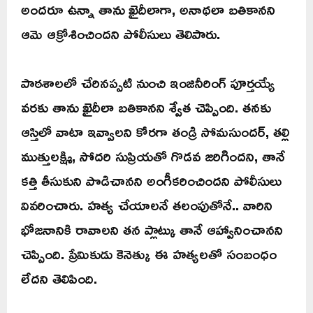
అందరూ ఉన్నా తాను ఖైదీలాగా, అనాథలా బతికానని
ఆమె ఆక్రోశించిందని పోలీసులు తెలిపారు.
పాఠశాలలో చేరినప్పటి నుంచి ఇంజినీరింగ్ పూర్తయ్యే
వరకు తాను ఖైదీలా బతికానని శ్వేత చెప్పింది. తనకు
ఆస్తిలో వాటా ఇవ్వాలని కోరగా తండ్రి సోమసుందర్, తల్లి
ముత్తులక్ష్మి, సోదరి సుప్రియతో గొడవ జరిగిందని, తానే
కత్తి తీసుకుని పొడిచానని అంగీకరించిందని పోలీసులు
వివరించారు. హత్య చేయాలనే తలంపుతోనే.. వారిని
భోజనానికి రావాలని తన ప్లాట్కు తానే ఆహ్వానించానని
చెప్పింది. ప్రేమికుడు కెనెత్కు ఈ హత్యలతో సంబంధం
లేదని తెలిపింది.