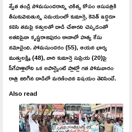
శ్వేత తండ్రి సోమసుందరాన్ని చికిత్స కోసం ఆసుపత్రికి
తీసుకువెళుతున్న సమయంలో కుమార్తె, కెనెత్ ఇద్దరూ
కలిసి తమపై కత్తులతో దాడి చేశారని చెప్పడంతో
అతనిపైనా కృష్ణరాజపురం ఠాణాలో హత్య కేసు
నమోదైంది. సోమసుందరం (55), ఆయన భార్య
ముత్తులక్ష్మి (48), వారి కుమార్తె సుప్రియ (20)పై
సీగేహళ్లిలోని ఒక అపార్ట్మెంట్ ప్లాట్లో గత సోమవారం
రాత్రి జరిగిన దాడిలో మరణించిన విషయం తెలిసిందే.
Also read