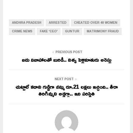
ANDHRA PRADESH
ARRESTED
CHEATED OVER 40 WOMEN
CRIME NEWS
FAKE 'CEO'
GUNTUR
MATRIMONY FRAUD
PREVIOUS POST
ఐదు వివాహాలతో బురిడీ.. నిత్య పెళ్లికూతురు అరెస్టు
NEXT POST
చుట్టాలే కదాని గుడ్డిగా నమ్మి రూ.21 లక్షలు ఇచ్చింది.. తీరా
తిరిగిమ్మని అడ్డగ్గా.. ఇది పరిస్థితి