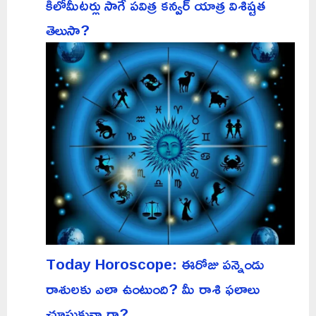
కిలోమీటర్లు సాగే పవిత్ర కన్వర్ యాత్ర విశిష్టత
తెలుసా?
Today Horoscope: ఈరోజు పన్నెండు
రాశులకు ఎలా ఉంటుంది? మీ రాశి ఫలాలు
చూసుకున్నారా?