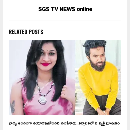
SGS TV NEWS online
RELATED POSTS
భార్య అందంగా తయారవుతోందని చంపేశాడు..కర్ణాటకలో ఓ వ్యక్తి ఘాతుకం