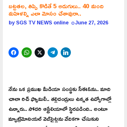
బట్టతల, తిప్పి కొడితే 5 అడుగులు.. 40 మంది
మహిళల్ని ఎలా మోసం చేశావురా..
by
SGS TV NEWS online
June 27, 2026
Facebook
WhatsApp
Twitter
Telegram
LinkedIn
నేను ఒక ప్రముఖ మీడియా సంస్థకు సీఈఓను.. మాది
చాలా రిచ్ ఫ్యామిలీ.. తల్లిదండ్రులు ఉన్నత ఉద్యోగాల్లో
ఉన్నారు.. సోదరి ఆస్ట్రేలియాలో స్థిరపడింది.. అంటూ
మ్యాట్రిమోనియల్ వెబ్‌సైట్లను వేదికగా చేసుకుని