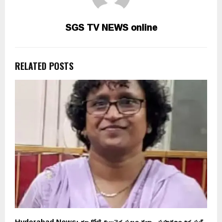
SGS TV NEWS online
RELATED POSTS
ో
Hyderabad News: రూ.కోటి విలువైన స్థలం కబ్జా.. సహకరించిన సబ్