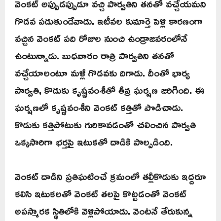
వెంకట్‌ అప్పుడప్పుడూ వచ్చి పార్వతిని తనతో వచ్చేయమని
గొడవ పడుతుండేవాడు. ఇటీవల కుమార్తె పెళ్లి కారణంగా
వచ్చిన వెంకట్‌ పది రోజుల నుంచి ఉండ్రాజవరంలోనే
ఉంటున్నాడు. బుధవారం రాత్రి పార్వతిని తనతో
వచ్చేయాలంటూ మళ్లీ గొడవకు దిగాడు. దీంతో భార్య
పార్వతి, కొడుకు కృష్ణవంశీతో తీవ్ర ఘర్షణ జరిగింది. ఈ
ఘర్షణలో కృష్ణవంశీని వెంకట్‌ కత్తితో పొడిచాడు.
కొడుకు కత్తిపోటుకు గురికావడంతో చలించిన పార్వతి
ఒక్కసారిగా భర్తపై ఇటుకతో దాడికి పాల్పడింది.
వెంకట్‌ దాడిని ప్రతిఘటించే క్రమంలో తల్లీకొడుకు ఇద్దరూ
కలిసి ఇటుకలతో వెంకట్‌ తలపై కొట్టడంతో వెంకట్‌
అపస్మారక స్థితిలోకి వెళ్లిపోయాడు. వెంటనే తేరుకున్న