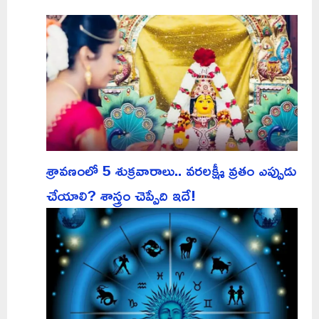
శ్రావణంలో 5 శుక్రవారాలు.. వరలక్ష్మీ వ్రతం ఎప్పుడు
చేయాలి? శాస్త్రం చెప్పేది ఇదే!