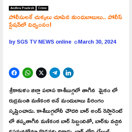
Andhra Pradesh
Crime
పోలీసులకే చుక్కలు చూపిన మందుబాబులు.. పోలీస్
స్టేషన్‌లో విధ్వంసం!
by
SGS TV NEWS online
March 30, 2024
Facebook
WhatsApp
Twitter
Telegram
LinkedIn
శ్రీకాకుళం జిల్లా పలాస కాశీబుగ్గలో తాగిన మైకం లో
రుద్రమంతి మణికంఠ అనే మందుబాబు వీరంగం
సృష్టించాడు. కాశీబుగ్గలోనీ చౌదరి బార్ అండ్ రెస్టారెంట్
లో తప్పతాగిన మణికంఠ బార్ సిబ్బందితో, బార్‌కు వచ్చిన
కస్టమర్లతోనూ గొడవకు దిగాడు. బార్ లోని టేబుల్స్