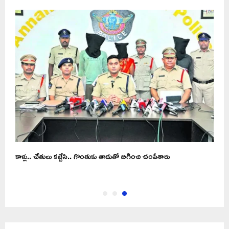
కాళ్లు.. చేతులు కట్టేసి.. గొంతుకు తాడుతో బిగించి చంపేశారు