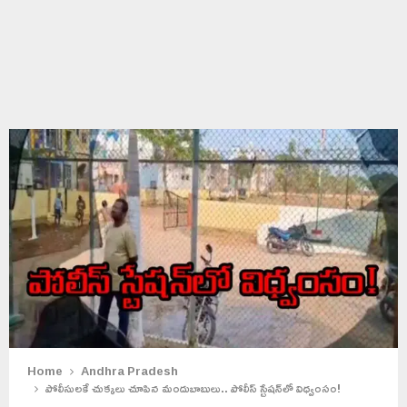
Home
Andhra Pradesh
పోలీసులకే చుక్కలు చూపిన మందుబాబులు.. పోలీస్ స్టేషన్‌లో విధ్వంసం!