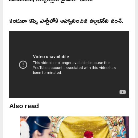
కండువా కప్పి పార్టీలోకి ఆహ్వానించిన వల్లభనేని వంశీ.
Also read