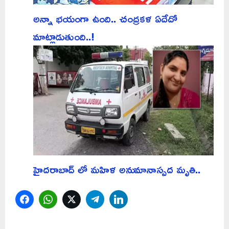
అన్నా భయంగా ఉంది.. చంద్రకళ ఏదేదో
మాట్లాడుతుంది..!
హైదరాబాద్ లో మహిళ అనుమానాస్పద మృతి..
Facebook
WhatsApp
Twitter
Telegram
LinkedIn