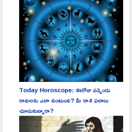
Today Horoscope: ఈరోజు పన్నెండు
రాశులకు ఎలా ఉంటుంది? మీ రాశి ఫలాలు
చూసుకున్నారా?