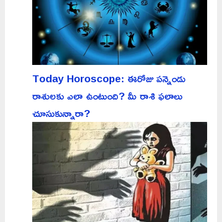
Today Horoscope: ఈరోజు పన్నెండు
రాశులకు ఎలా ఉంటుంది? మీ రాశి ఫలాలు
చూసుకున్నారా?