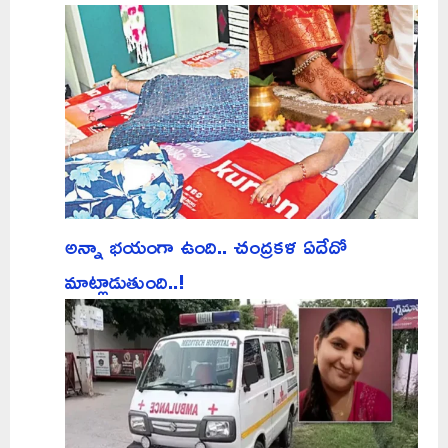
అన్నా భయంగా ఉంది.. చంద్రకళ ఏదేదో
మాట్లాడుతుంది..!