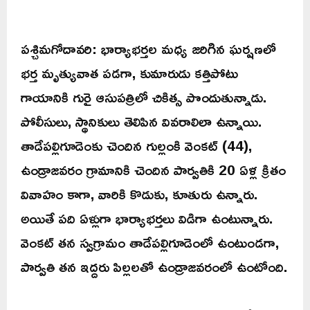
పశ్చిమగోదావరి: భార్యాభర్తల మధ్య జరిగిన ఘర్షణలో
భర్త మృత్యువాత పడగా, కుమారుడు కత్తిపోటు
గాయానికి గురై ఆసుపత్రిలో చికిత్స పొందుతున్నాడు.
పోలీసులు, స్థానికులు తెలిపిన వివరాలిలా ఉన్నాయి.
తాడేపల్లిగూడెంకు చెందిన గుల్లంకి వెంకట్‌ (44),
ఉండ్రాజవరం గ్రామానికి చెందిన పార్వతికి 20 ఏళ్ల క్రితం
వివాహం కాగా, వారికి కొడుకు, కూతురు ఉన్నారు.
అయితే పది ఏళ్లుగా భార్యాభర్తలు విడిగా ఉంటున్నారు.
వెంకట్‌ తన స్వగ్రామం తాడేపల్లిగూడెంలో ఉంటుండగా,
పార్వతి తన ఇద్దరు పిల్లలతో ఉండ్రాజవరంలో ఉంటోంది.