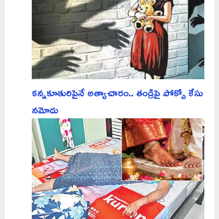
కన్నకూతురిపైనే అత్యాచారం.. తండ్రిపై పోక్సో కేసు
నమోదు