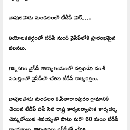
బాపులపాడు మండలంలో టీడీపీ షాక్…..
నియోజకవర్గంలో టీడీపీ నుండి వైసీపీలోకి ప్రారంభమైన
వలసలు.
గన్నవరం వైసీపీ కార్యాలయంలో వల్లభనేని వంశీ
సమక్షంలో వైసీపీలో చేరిన టీడీపీ కార్యకర్తలు.
బాపులపాడు మండలం కె.సీతారాంపురం గ్రామానికి
చెందిన టీడీపీ బీసీ సెల్ రాష్ట్ర కార్యనిర్వాహక కార్యదర్శి
చెన్నుబోయిన శివయ్యతో పాటు మరో 60 మంది టీడీపీ
నాయకులు, కార్యకర్తలు వైసీపీలో చేరిక.