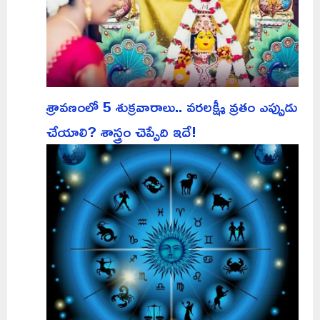
శ్రావణంలో 5 శుక్రవారాలు.. వరలక్ష్మీ వ్రతం ఎప్పుడు
చేయాలి? శాస్త్రం చెప్పేది ఇదే!