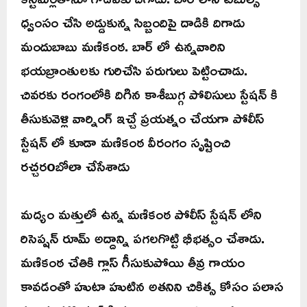
ధ్వంసం చేసి అడ్డుకున్న సిబ్బందిపై దాడికి దిగాడు
మందుబాబు మణికంఠ. బార్ లో ఉన్నవారిని
భయబ్రాంతులకు గురిచేసి పరుగులు పెట్టించాడు.
చివరకు రంగంలోకి దిగిన కాశీబుగ్గ పోలిసులు స్టేషన్ కి
తీసుకువెళ్లి వార్నింగ్ ఇచ్చే ప్రయత్నం చేయగా పోలీస్
స్టేషన్ లో కూడా మణికంఠ వీరంగం సృష్టించి
రచ్చరoబోలా చేసేశాడు
మద్యం మత్తులో ఉన్న మణికంఠ పోలీస్ స్టేషన్ లోని
రిసెప్షన్ రూమ్ అద్దాన్ని పగలగొట్టి భీభత్సం చేశాడు.
మణికంఠ చేతికి గ్లాస్ గీసుకుపోయి తీవ్ర గాయం
కావడంతో హుటా హుటిన అతనిని చికిత్స కోసం పలాస