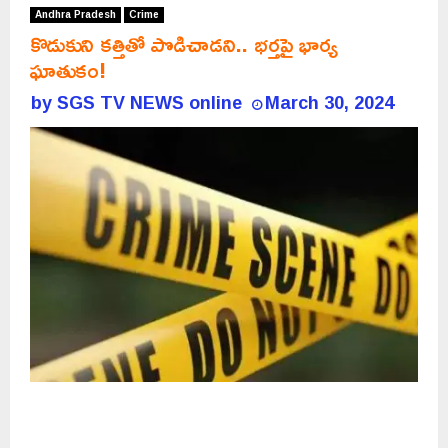
Andhra Pradesh
Crime
కొడుకుని కత్తితో పొడిచాడని.. భర్తపై భార్య
ఘాతుకం!
by
SGS TV NEWS online
March 30, 2024