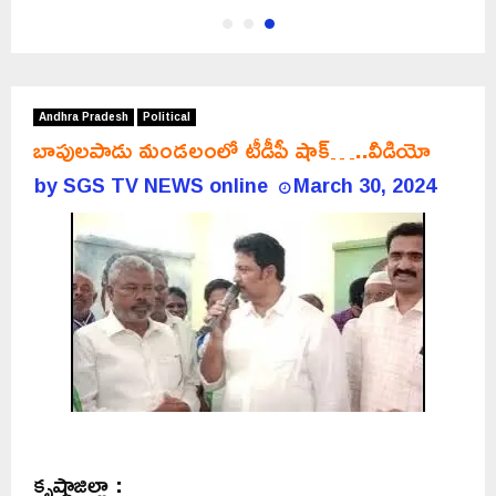
Andhra Pradesh
Political
బాపులపాడు మండలంలో టీడీపీ షాక్…..వీడియో
by
SGS TV NEWS online
March 30, 2024
కృష్ణాజిల్లా :