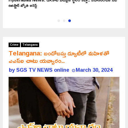
రిజిస్ట్రార్ జ్యోతి అరెస్ట్
Crime
Telangana
Telangana: బందోబస్తు డ్యూటీలో మహిళతో
ఎఎస్ఐ చాటు యవ్వారం..
by
SGS TV NEWS online
March 30, 2024