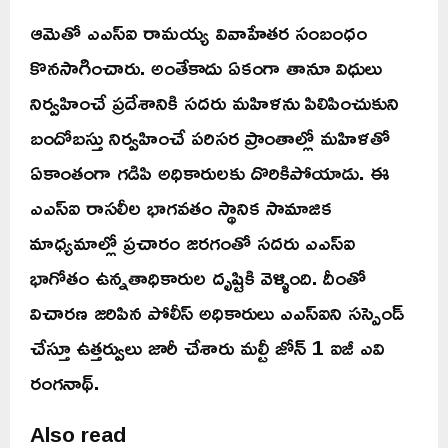
ఆమెతో ఎఎస్ఐ రామయ్య వివాహేతర సంబంధం
కొనసాగించారు. అంతేకాదు ఏకంగా తానూ విధులు
నిర్వహించే ప్రదేశానికి సదరు మహిళను పిలిపించుకుని
బందోబస్తు నిర్వహించే పరిసర ప్రాంతాల్లో మహిళతో
ఏకాంతంగా గడిపి అధికారులకు దొరికిపోయాడు. ఈ
ఎఎస్ఐ రాసలీల భాగవతం స్థానిక సామాజిక
మాధ్యమాల్లో ప్రచారం జరగంతో సదరు ఎఎస్ఐ
భాగోతం ఉన్నతాధికారుల దృష్టికి వెళ్ళింది. దీంతో
విచారణ జరిపిన పోలీస్ అధికారులు ఎఎస్ఐని సస్పెండ్
చేస్తూ ఉత్తర్వులు జారీ చేశారు మల్టీ జోన్ 1 ఐజీ ఎవి
రంగనాథ్.
Also read