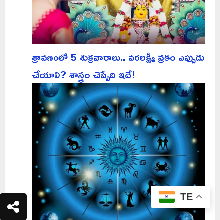
శ్రావణంలో 5 శుక్రవారాలు.. వరలక్ష్మీ వ్రతం ఎప్పుడు
చేయాలి? శాస్త్రం చెప్పేది ఇదే!
TE