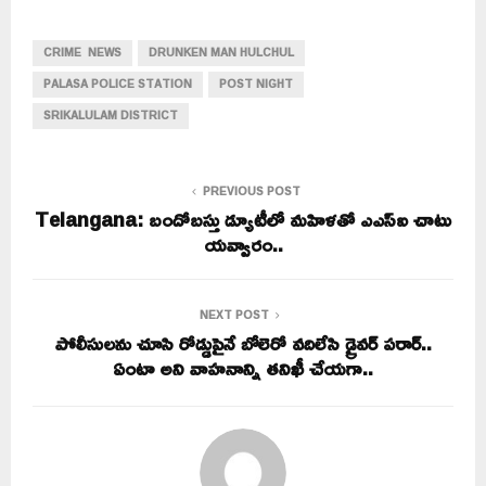
CRIME NEWS
DRUNKEN MAN HULCHUL
PALASA POLICE STATION
POST NIGHT
SRIKALULAM DISTRICT
PREVIOUS POST
Telangana: బందోబస్తు డ్యూటీలో మహిళతో ఎఎస్ఐ చాటు
యవ్వారం..
NEXT POST
పోలీసులను చూసి రోడ్డుపైనే బోలెరో వదిలేసి డ్రైవర్‌ పరార్‌..
ఏంటా అని వాహనాన్ని తనిఖీ చేయగా..