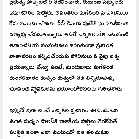
ప్రభుత్వ హాస్పిటల్ కి తరలించారు. కుటుంబ సభ్యులకు
సమాచారం ఇచ్చారు. అనంతరం మణికంఠ పై పోలిసులు
కేసు నమోదు చేశారు. సీసీ కెమెరా పుటేజ్ ను పరిశీలించి
దర్యాప్తు చేపడుతున్నారు. అసలే ఎన్నికల వేళ ఎటువంటి
అవాంచనీయ సంఘటనలు జరగకుండా ప్రశాంత
వాతావరణం కల్పించేందుకు పోలిసులు ఓ వైపు విశ్వ
ప్రయత్నాలు చేస్తూ ఉంటే, మందుబాబు మణికంఠ
మంగళవారం మద్యం మత్తులో తన విశ్వరూపాన్ని
చూపించి స్థానికులను భయాందోళనలకు గురిచేశాడు.
ఇప్పుడే ఇలా ఉంటే ఎన్నికల ప్రచారం ఊపందుకుని
ఉచిత మద్యం పాలసీకి రాజకీయ పార్టీలు తెరలేపితే
పరిస్థితి ఇంకా ఎలా ఉంటుందో అని తలచుకుని