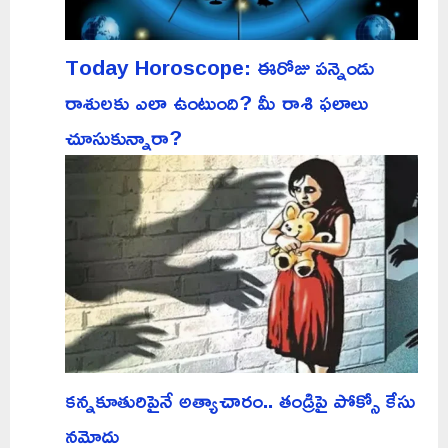
Today Horoscope: ఈరోజు పన్నెండు
రాశులకు ఎలా ఉంటుంది? మీ రాశి ఫలాలు
చూసుకున్నారా?
కన్నకూతురిపైనే అత్యాచారం.. తండ్రిపై పోక్సో కేసు
నమోదు