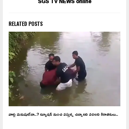
SGS TV NEWS online
RELATED POSTS
వాళ్లు మనుషులేనా..? ట్యూషన్ నుంచి వస్తున్న చిన్నారిని వదలని కిరాతకులు..