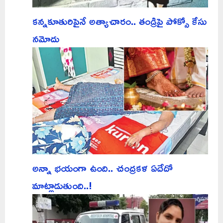
కన్నకూతురిపైనే అత్యాచారం.. తండ్రిపై పోక్సో కేసు
నమోదు
అన్నా భయంగా ఉంది.. చంద్రకళ ఏదేదో
మాట్లాడుతుంది..!