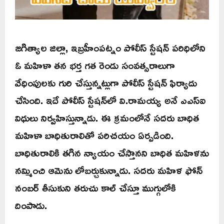
జగిత్యాల జిల్లా, ఇబ్రహీంపట్నం పోలీస్ స్టేషన్ పరిధిలోని
ఓ మహిళా తన భర్త గత రెండు సంవత్సరాలుగా
వేధింపులకు గురి చేస్తున్నట్లుగా పోలీస్ స్టేషన్ ఫిర్యాదు
చేసింది. ఇదే పోలీస్ స్టేషన్‌లో వి.రామయ్య అనే ఎఎస్ఐ
విధులు నిర్వహిస్తున్నాడు. ఈ క్రమంలోనే సదరు బాధిత
మహిళా బాధితురాలితో పరిచయం ఏర్పడింది.
బాధితురాలికి తగిన న్యాయం చేస్తానని బాధిత మహిళను
నమ్మించి ఆమెను లోబర్చుకున్నాడు. సదరు మహిళ ఫోన్
నంబర్ తీసుకుని తరుచు కాల్ చేస్తూ ముగ్గులోకి
దింపాడు.