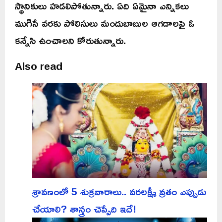
స్థానికులు హడలిపోతున్నారు. ఏది ఏమైనా ఎన్నికలు
ముగిసే వరకు పోలిసులు మందుబాబుల ఆగడాలపై ఓ
కన్నేసి ఉంచాలని కోరుతున్నారు.
Also read
శ్రావణంలో 5 శుక్రవారాలు.. వరలక్ష్మీ వ్రతం ఎప్పుడు
చేయాలి? శాస్త్రం చెప్పేది ఇదే!