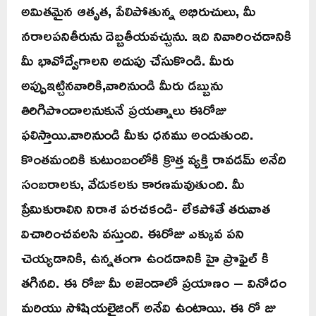
అమితమైన ఆతృత, పేలిపోతున్న అభిరుచులు, మీ
నరాలపనితీరును దెబ్బతీయవచ్చును. ఇది నివారించడానికి
మీ భావోద్వేగాలని అదుపు చేసుకొండి. మీరు
అప్పుఇట్చినవారికి,వారినుండి మీరు డబ్బును
తిరిగిపొందాలనుకునే ప్రయత్నాలు ఈరోజు
ఫలిస్తాయి.వారినుండి మీకు ధనము అందుతుంది.
కొంతమందికి కుటుంబంలోకి క్రొత్త వ్యక్తి రావడమ్ అనేది
సంబరాలకు, వేడుకలకు కారణమవుతుంది. మీ
ప్రేమికురాలిని నిరాశ పరచకండి- లేకపోతే తరువాత
విచారించవలసి వస్తుంది. ఈరోజు ఎక్కువ పని
చెయ్యడానికి, ఉన్నతంగా ఉండడానికి హై ప్రొఫైల్ కి
తగినది. ఈ రోజు మీ అజెండాలో ప్రయాణం – వినోదం
మరియు సోషియలైజింగ్ అనేవి ఉంటాయి. ఈ రో జు