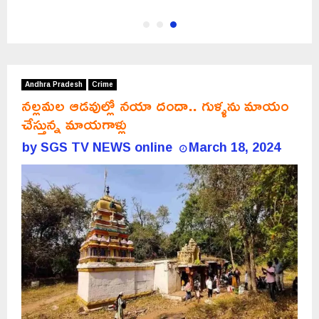
Andhra Pradesh
Crime
నల్లమల ఆడవుల్లో నయా దందా.. గుళ్ళను మాయం
చేస్తున్న మాయగాళ్లు
by
SGS TV NEWS online
March 18, 2024