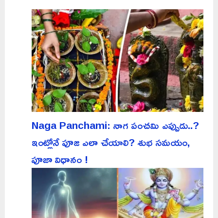
Naga Panchami: నాగ పంచమి ఎప్పుడు..?
ఇంట్లోనే పూజ ఎలా చేయాలి? శుభ సమయం,
పూజా విధానం !