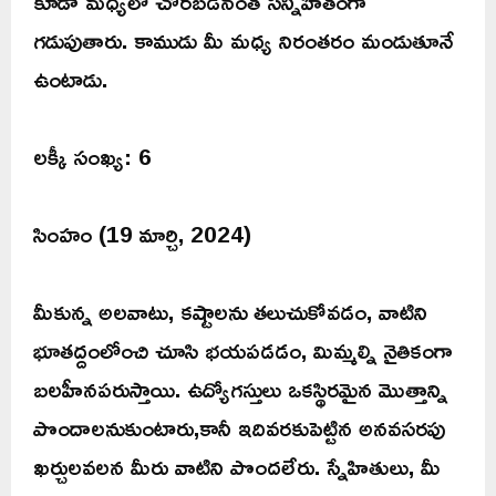
కూడా మధ్యలో చొరబడనంత సన్నిహితంగా
గడుపుతారు. కాముడు మీ మధ్య నిరంతరం మండుతూనే
ఉంటాడు.
లక్కీ సంఖ్య: 6
సింహం (19 మార్చి, 2024)
మీకున్న అలవాటు, కష్టాలను తలుచుకోవడం, వాటిని
భూతద్దంలోంచి చూసి భయపడడం, మిమ్మల్ని నైతికంగా
బలహీనపరుస్తాయి. ఉద్యోగస్తులు ఒకస్థిరమైన మొత్తాన్ని
పొందాలనుకుంటారు,కానీ ఇదివరకుపెట్టిన అనవసరపు
ఖర్చులవలన మీరు వాటిని పొందలేరు. స్నేహితులు, మీ