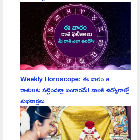
Weekly Horoscope: ఈ వారం ఆ
రాశులకు పట్టిందల్లా బంగారమే! వారికి ఉద్యోగాల్లో
శుభవార్తలు