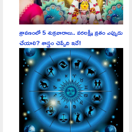
శ్రావణంలో 5 శుక్రవారాలు.. వరలక్ష్మీ వ్రతం ఎప్పుడు
చేయాలి? శాస్త్రం చెప్పేది ఇదే!