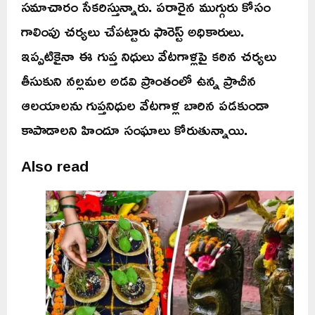
సమాచారం సేకరిస్తున్నారు. పరారైన ముగ్గురు కోసం
గాలింపు చర్యలు చేపట్టారు ఫారెస్ట్ అధికారులు.
ఇప్పటికైనా ఈ గుప్త నిధులు వేటగాళ్లపై కఠిన చర్యలు
తీసుకుని నల్లమల అడవి ప్రాంతంలో ఉన్న ప్రాచీన
ఆలయాలను గుప్తనిధుల వేటగాళ్ల బారిన పడకుండా
కాపాడాలని హిందూ సంఘాలు కోరుతున్నాయి.
Also read