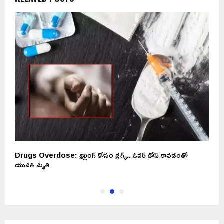
Drugs Overdose: థ్రిల్లింగ్‌ కోసం డ్రగ్స్‌.. ఓవర్‌ డోస్‌ కావడంతో
A
యువతి మృతి
చ