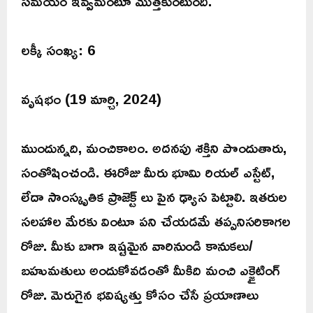
సమయం ఇవ్వమంటూ మొత్తకుంటుంది.
లక్కీ సంఖ్య: 6
వృషభం (19 మార్చి, 2024)
ముందున్నది, మంచికాలం. అదనపు శక్తిని పొందుతారు,
సంతోషించండి. ఈరోజు మీరు భూమి రియల్ ఎస్టేట్,
లేదా సాంస్కృతిక ప్రాజెక్ట్ లు పైన ఢ్యాస పెట్టాలి. ఇతరుల
సలహాల మేరకు వింటూ పని చేయడమే తప్పనిసరికాగల
రోజు. మీకు బాగా ఇష్టమైన వారినుండి కానుకలు/
బహుమతులు అందుకోవడంతో మీకిది మంచి ఎక్జైటింగ్
రోజు. మెరుగైన భవిష్యత్తు కోసం చేసే ప్రయాణాలు