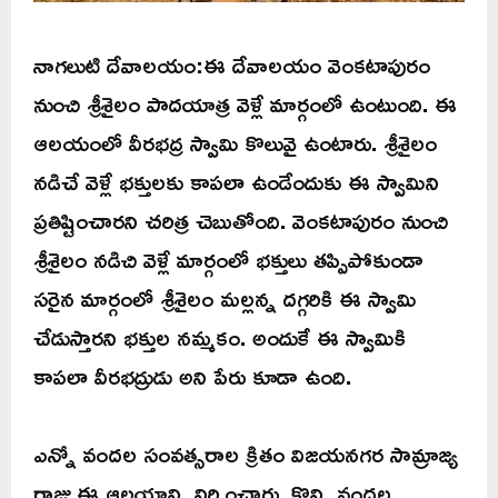
నాగలుటి దేవాలయం:ఈ దేవాలయం వెంకటాపురం
నుంచి శ్రీశైలం పాదయాత్ర వెళ్లే మార్గంలో ఉంటుంది. ఈ
ఆలయంలో వీరభద్ర స్వామి కొలువై ఉంటారు. శ్రీశైలం
నడిచే వెళ్లే భక్తులకు కాపలా ఉండేందుకు ఈ స్వామిని
ప్రతిష్టించారని చరిత్ర చెబుతోంది. వెంకటాపురం నుంచి
శ్రీశైలం నడిచి వెళ్లే మార్గంలో భక్తులు తప్పిపోకుండా
సరైన మార్గంలో శ్రీశైలం మల్లన్న దగ్గరికి ఈ స్వామి
చేడుస్తారని భక్తుల నమ్మకం. అందుకే ఈ స్వామికి
కాపలా వీరభద్రుడు అని పేరు కూడా ఉంది.
ఎన్నో వందల సంవత్సరాల క్రితం విజయనగర సామ్రాజ్య
రాజు ఈ ఆలయాన్ని నిర్మించారు. కొన్ని వందల