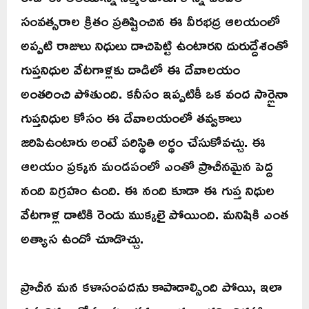
సంవత్సరాల క్రితం ప్రతిష్టించిన ఈ వీరభద్ర ఆలయంలో
అప్పటి రాజులు నిధులు దాచిపెట్టి ఉంటారని దురుద్దేశంతో
గుప్తనిధుల వేటగాళ్లకు దాడిలో ఈ దేవాలయం
అంతరించి పోతుంది. కనీసం ఇప్పటికీ ఒక వంద సార్లైనా
గుప్తనిధుల కోసం ఈ దేవాలయంలో తవ్వకాలు
జరిపిఉంటారు అంటే పరిస్థితి అర్థం చేసుకోవచ్చు. ఈ
ఆలయం ప్రక్కన మండపంలో ఎంతో ప్రాచీనమైన పెద్ద
నంది విగ్రహం ఉంది. ఈ నంది కూడా ఈ గుప్త నిధుల
వేటగాళ్ల దాటికి రెండు ముక్కలై పోయింది. మనిషికి ఎంత
అత్యాస ఉందో చూడొచ్చు.
ప్రాచీన మన కళాసంపదను కాపాడాల్సింది పోయి, ఇలా