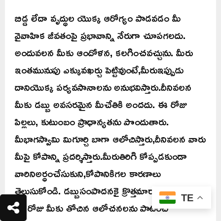
బిడ్డ లేదా వృద్ధుల యొక్క ఆరోగ్యం పాడవడం మీ
వైవాహిక జీవతంపై ప్రభావాన్ని నేరుగా చూపగలదు.
అందువలన మీకు ఆందోళన, కలగించవచ్చును. మీరు
ఇంతమునుపు ఎక్కువఖర్చు పెట్టివుంటే,మీరుఇప్పుడు
దానియొక్క పర్యవసానాలను అనుభవిస్తారు.దీనివలన
మీకు డబ్బు అవసరమైన మీచేతికి అందదు. ఈ రోజు
పిల్లలు, కుటుంబం ప్రాధాన్యతను పొందుతారు.
మీభాగస్వామి మిగూర్చి బాగా ఆలోచిస్తారు,దీనివలన వారు
మీపై కోపాన్ని ప్రదర్శిస్తారు.మీరుతిరిగి కోప్పడకుండా
వారినిఅర్ధంచేసుకుని,కోపానికిగల కారణాలు
తెలుసుకోండి. డబ్బుసంపాదనకై క్రొత్తమార్గాల గురించి,
TE
ఈ రోజు మీకు తోచిన ఆలోచనలను పాటించి