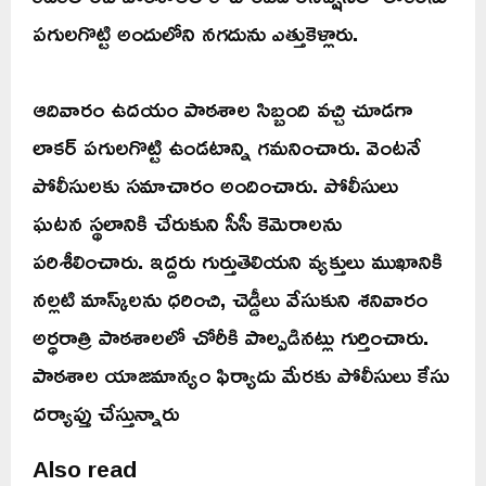
పగులగొట్టి అందులోని నగదును ఎత్తుకెళ్లారు.
ఆదివారం ఉదయం పాఠశాల సిబ్బంది వచ్చి చూడగా
లాకర్‌ పగులగొట్టి ఉండటాన్ని గమనించారు. వెంటనే
పోలీసులకు సమాచారం అందించారు. పోలీసులు
ఘటన స్థలానికి చేరుకుని సీసీ కెమెరాలను
పరిశీలించారు. ఇద్దరు గుర్తుతెలియని వ్యక్తులు ముఖానికి
నల్లటి మాస్క్‌లను ధరించి, చెడ్డీలు వేసుకుని శనివారం
అర్ధరాత్రి పాఠశాలలో చోరీకి పాల్పడినట్లు గుర్తించారు.
పాఠశాల యాజమాన్యం ఫిర్యాదు మేరకు పోలీసులు కేసు
దర్యాప్తు చేస్తున్నారు
Also read