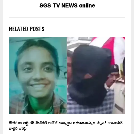
SGS TV NEWS online
RELATED POSTS
కోల్‌కతా ఆర్జీ కర్‌ మెడికల్‌ కాలేజ్‌ విద్యార్థిని అనుమానాస్పద మృతి! జూనియర్‌
డాక్టర్‌ అరెస్ట్‌