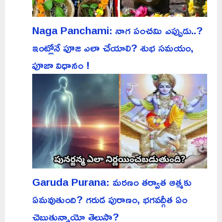
Naga Panchami: నాగ పంచమి ఎప్పుడు..?
ఇంట్లోనే పూజ ఎలా చేయాలి? శుభ సమయం,
పూజా విధానం !
Garuda Purana: మరణం తర్వాత ఆత్మకు
ఏమవుతుంది? గరుడ పురాణం, భగవద్గీత ఏం
చెబుతున్నాయో తెలుసా?