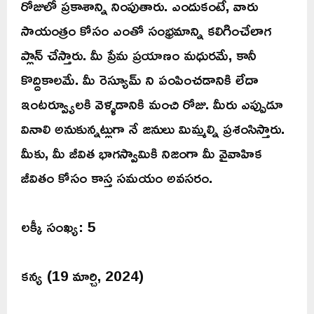
రోజులో ప్రకాశాన్ని నింపుతారు. ఎందుకంటే, వారు
సాయంత్రం కోసం ఎంతో సంభ్రమాన్ని కలిగించేలాగ
ప్లాన్ చేస్తారు. మీ ప్రేమ ప్రయాణం మధురమే, కానీ
కొద్దికాలమే. మీ రెస్యూమ్ ని పంపించడానికి లేదా
ఇంటర్వ్యూలకి వెళ్ళడానికి మంచి రోజు. మీరు ఎప్పుడూ
వినాలి అనుకున్నట్లుగా నే జనులు మిమ్మల్ని ప్రశంసిస్తారు.
మీకు, మీ జీవిత భాగస్వామికి నిజంగా మీ వైవాహిక
జీవితం కోసం కాస్త సమయం అవసరం.
లక్కీ సంఖ్య: 5
కన్య (19 మార్చి, 2024)