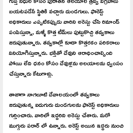
గుప్త నిధుల కోసం పురాతన ఆలయాల త్రవ్వి విగ్రహాలు
బయటపడేసే స్థితికి వచ్చారు దుండగులు. ఫారెస్ట్
అధికారులు ఎప్పటికప్పుడు వారిని అరెస్టు చేసి రిమాండ్
పంపిస్తున్నా, మళ్ళీ కొత్త టీమ్‌లు పుట్టుకొచ్చి తవ్వకాలు
జరుపుతున్నారు. తవ్వకాల్లో కూడా కొత్తరకం పరికరాలు
వినియోగిస్తున్నారు. భక్తితో దేవుని ఆరాధించాల్సింది
పోయి లేని ధనం కోసం దేవుళ్లను అలయాలను ధ్వంసం
చేస్తున్నారు కేటుగాళ్లు‌.
తాజాగా నాగలూటి దేవాలయంలో తవ్వకాలు
జరుపుతున్న ఐదుగురు దుండగులను ఫారెస్ట్ అధికారులు
గుర్తించారు. వారిలో ఇద్దరిని అరెస్టు చేశారు. మరో
ముగ్గురు పరార్ లో ఉన్నారు. అరెస్ట్ అయిన ఇద్దరు నుంచి