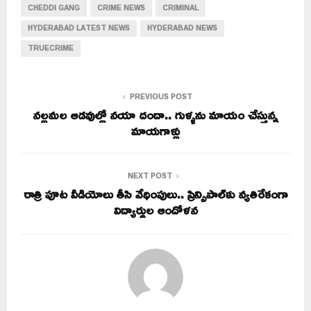
CHEDDI GANG
CRIME NEWS
CRIMINAL
HYDERABAD LATEST NEWS
HYDERABAD NEWS
TRUECRIME
PREVIOUS POST
నల్లమల ఆడవుల్లో నయా దందా.. గుళ్ళను మాయం చేస్తున్న
మాయగాళ్లు
NEXT POST
రాత్రి పూట వీడియోలు తీసి వేధింపులు.. ప్రిన్సిపాల్‌కు వ్యతిరేకంగా
విద్యార్థుల ఆందోళన