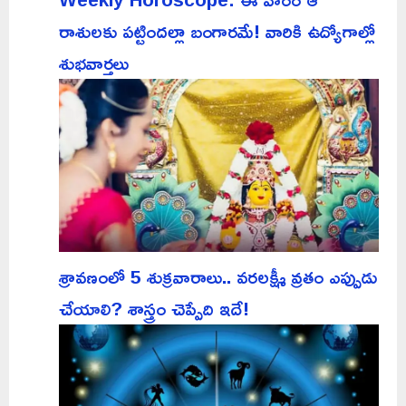
రాశులకు పట్టిందల్లా బంగారమే! వారికి ఉద్యోగాల్లో
శుభవార్తలు
శ్రావణంలో 5 శుక్రవారాలు.. వరలక్ష్మీ వ్రతం ఎప్పుడు
చేయాలి? శాస్త్రం చెప్పేది ఇదే!