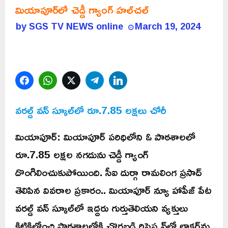
మియాపూర్‌లో చెడ్డీ గ్యాంగ్‌ హల్‌చల్‌
by
SGS TV NEWS online
March 19, 2024
Facebook
WhatsApp
Twitter
Telegram
LinkedIn
వరల్డ్‌ వన్‌ స్కూల్‌లో రూ.7.85 లక్షలు చోరీ
మియాపూర్‌: మియాపూర్‌ పరిధిలోని ఓ పాఠశాలలో
రూ.7.85 లక్షల నగదును చెడ్డీ గ్యాంగ్‌
దొంగిలించుకుపోయింది. సీఐ దుర్గా రామలింగ ప్రసాద్‌
తెలిపిన వివరాల ప్రకారం.. మియాపూర్‌ న్యూ హాపీజ్‌ పేట
వరల్డ్‌ వన్‌ స్కూల్‌లో ఇద్దరు గుర్తుతెలియని వ్యక్తులు
కిటికిలోంచి పాఠశాలలోకి చొరబడి రిసెప్షన్‌లో లాకర్‌ను