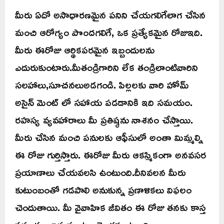
మీరు ఏదో అసాధారణమైన పనిని చేయగలిగేలాగ చేసిన
మంచి ఆరోగ్యం పొందగలిగే, ఒక ప్రత్యేకమైన రోజుఇది.
మీరు ఈరోజు ఆర్థికపరమైన ఇబ్బందులను
ఎదురుకుంటారు.మీతండ్రిగారిని లేక తండ్రిలాంటివారిని
సలహాలు,సూచనలుఅడగండి. పిల్లలకు వారి హోమ్
అసైన్ మెంట్ లో సహాయ పడడానికి ఇది సమయం.
రహస్య వ్యవహారాలు మీ ప్రతిష్ఠను నాశనం చేస్తాయి.
మీరు చేసిన మంచి పనులకు ఆఫీసులో అంతా మిమ్మల్ని
ఈ రోజు గుర్తిస్తారు. ఈరోజు మీరు ఆకస్మికంగా అనవసర
ప్రయాణాలు చేయవలసి ఉంటుంది.దీనివలన మీరు
కుటుంబంతో గడపాలి అనుకున్న ప్రణాళికలు విఫలం
చెందుతాయి. మీ వైవాహిక జీవితం ఈ రోజు తనకు కాస్త