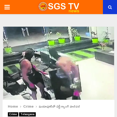
PRIMARY
MENU
Home
Crime
మియాపూర్‌లో చెడ్డీ గ్యాంగ్‌ హల్‌చల్‌
Crime
Telangana