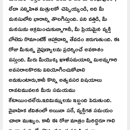
లేదా సన్నిహిత మిత్రులకో చెప్పెయ్యండి, అది మీ
మనసులోని భారాన్ని తొలగిస్తుంది. పని వత్తిడి, మీ
మనసును ఆక్రమించుకున్నాగానీ, మీ ప్రియమైన వ్యక్తి
బోలెడు రొమాంటిక్ ఆహ్లాదాన్ని తేవడం జరుగుతుంది. ఈ
రోజు మీకున్న నైపుణ్యాలను ప్రదర్శించే అవకాశం
వస్తుంది. మీరు మీయొక్క ఖాళీసమయాన్ని మిఅమ్మగారి
అవసరాలకొరకు వినియోగించుకోవాలి
అనుకుంటారు,కానీ కొన్ని అత్యవసర విషయాలు
రావటమువలన మీరు సమయము
కేటాయించలేరు.ఇదిమిమ్ములను ఇబ్బంది పెడుతుంది.
వైవాహిక జీవితంలో అయినా సరే, వ్యక్తిగత సమయం
చాలా ముఖ్యం. కానీ ఈ రోజు మాత్రం మీరిద్దరూ గాలి