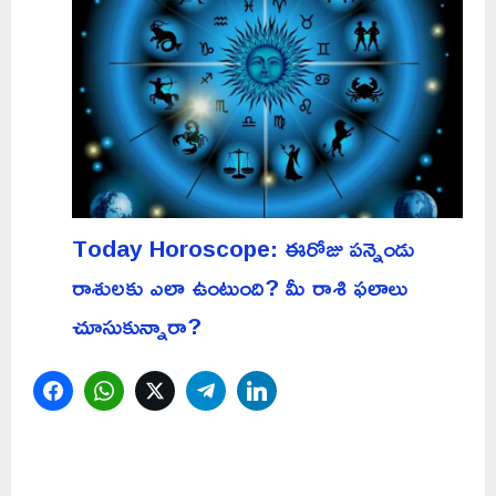
Today Horoscope: ఈరోజు పన్నెండు
రాశులకు ఎలా ఉంటుంది? మీ రాశి ఫలాలు
చూసుకున్నారా?
Facebook
WhatsApp
Twitter
Telegram
LinkedIn