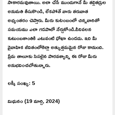
సాకారమవుతాయి. అలా చేసే ముందుగానే మీ తల్లితడ్రుల
అనుమతి తీసుకొండి, లేకపోతే వారు తరువాత
అభ్యంతరం చెప్తారు. మీరు కుటంబంలో చిన్నవారితో
సమయము ఎలా గడపాలో నేర్చుకోండి.దీనివలన
కుటుంబశాంతికి ఎటువంటి ధోఖా ఉండదు. ఇది మీ
వైవాహిక జీవితంలోకెల్లా అత్యుత్తమమైన రోజు కానుంది.
ప్రేమ తాలూకు సిసలైన పారవశ్యాన్ని ఈ రోజు మీరు
అనుభవించబోతున్నారు.
లక్కీ సంఖ్య: 5
మిథునం (19 మార్చి, 2024)