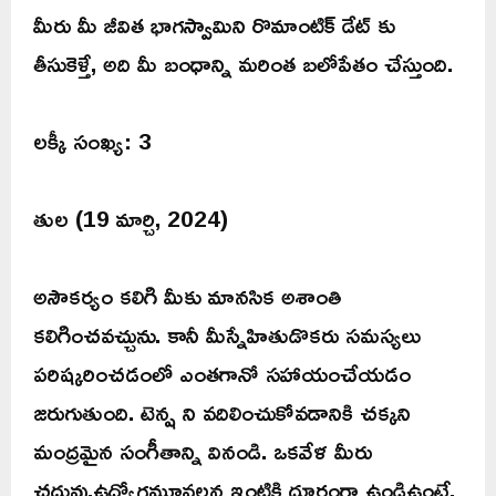
మీరు మీ జీవిత భాగస్వామిని రొమాంటిక్ డేట్ కు
తీసుకెళ్తే, అది మీ బంధాన్ని మరింత బలోపేతం చేస్తుంది.
లక్కీ సంఖ్య: 3
తుల (19 మార్చి, 2024)
అసౌకర్యం కలిగి మీకు మానసిక అశాంతి
కలిగించవచ్చును. కానీ మీస్నేహితుడొకరు సమస్యలు
పరిష్కరించడంలో ఎంతగానో సహాయంచేయడం
జరుగుతుంది. టెన్ష ని వదిలించుకోవడానికి చక్కని
మంద్రమైన సంగీతాన్ని వినండి. ఒకవేళ మీరు
చదువు,ఉద్యోగమూవలన ఇంటికి దూరంగా ఉండిఉంటే,