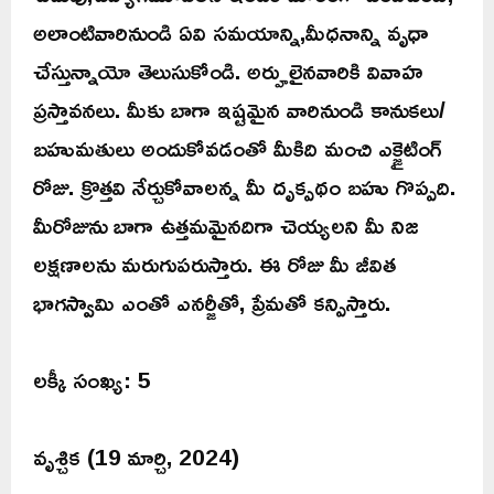
అలాంటివారినుండి ఏవి సమయాన్ని,మీధనాన్ని వృధా
చేస్తున్నాయో తెలుసుకోండి. అర్హులైనవారికి వివాహ
ప్రస్తావనలు. మీకు బాగా ఇష్టమైన వారినుండి కానుకలు/
బహుమతులు అందుకోవడంతో మీకిది మంచి ఎక్జైటింగ్
రోజు. క్రొత్తవి నేర్చుకోవాలన్న మీ దృక్పథం బహు గొప్పది.
మీరోజును బాగా ఉత్తమమైనదిగా చెయ్యలని మీ నిజ
లక్షణాలను మరుగుపరుస్తారు. ఈ రోజు మీ జీవిత
భాగస్వామి ఎంతో ఎనర్జీతో, ప్రేమతో కన్పిస్తారు.
లక్కీ సంఖ్య: 5
వృశ్చిక (19 మార్చి, 2024)