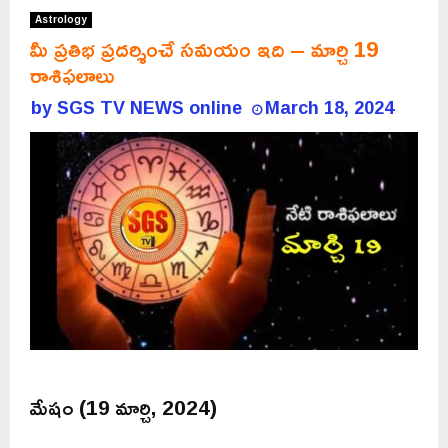
Astrology
మీ ప్రతిభ ప్రదర్శించే సమయం ఇది – మార్చి 19
రాశిఫలాలు
by
SGS TV NEWS online
March 18, 2024
మేషం (19 మార్చి, 2024)