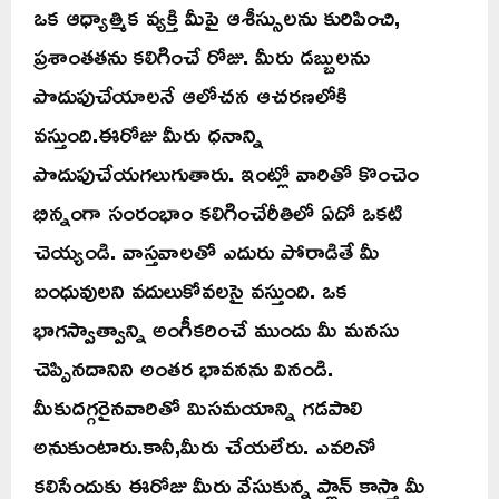
ఒక ఆధ్యాత్మిక వ్యక్తి మీపై ఆశీస్సులను కురిపించి,
ప్రశాంతతను కలిగించే రోజు. మీరు డబ్బులను
పొదుపుచేయాలనే ఆలోచన ఆచరణలోకి
వస్తుంది.ఈరోజు మీరు ధనాన్ని
పొదుపుచేయగలుగుతారు. ఇంట్లో వారితో కొంచెం
భిన్నంగా సంరంభాం కలిగించేరీతిలో ఏదో ఒకటి
చెయ్యండి. వాస్తవాలతో ఎదురు పోరాడితే మీ
బంధువులని వదులుకోవలసై వస్తుంది. ఒక
భాగస్వాత్వాన్ని అంగీకరించే ముందు మీ మనసు
చెప్పినదానిని అంతర భావనను వినండి.
మీకుదగ్గరైనవారితో మిసమయాన్ని గడపాలి
అనుకుంటారు.కానీ,మీరు చేయలేరు. ఎవరినో
కలిసేందుకు ఈరోజు మీరు వేసుకున్న ప్లాన్ కాస్తా మీ