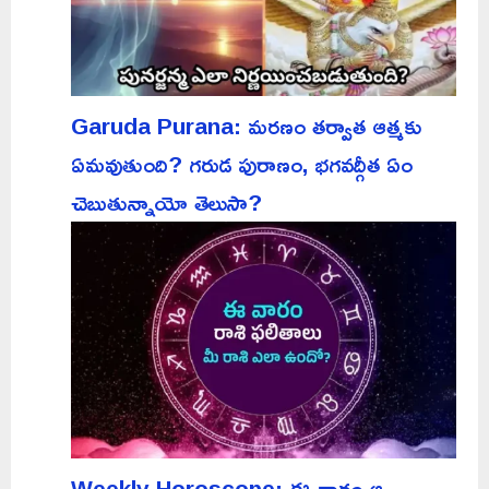
Garuda Purana: మరణం తర్వాత ఆత్మకు
ఏమవుతుంది? గరుడ పురాణం, భగవద్గీత ఏం
చెబుతున్నాయో తెలుసా?
Weekly Horoscope: ఈ వారం ఆ