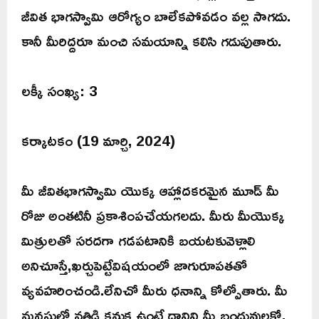
జీవిత భాగస్వామి ఆరోగ్యం బాలేకపోవడం వల్ల సాగదు.
కానీ మీరిద్దరూ మంచి సమయాన్ని కలిసి గడుపుతారు.
లక్కీ సంఖ్య: 3
కర్కాటకం (19 మార్చి, 2024)
మీ జీవితభాగస్వామి యొక్క ఆహ్లాదకరమైన మూడ్ మీ
రోజు అంతటినీ ప్రకాశింపచేయగలదు. మీరు మీయొక్క
మిత్రులతో సరదగా గడపటానికి బయటకువెళ్లాలి
అనిచూస్తే,ఖర్చుపెట్టేవిషయంలో జాగురూపతతో
వ్యవహరించండి.లేనిచో మీరు ధనాన్ని కోల్పోతారు. మీ
మనసులో వత్తిడి కనుక ఉంటే దానిని మీ బంధువులకో,