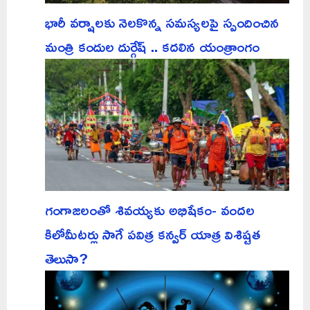
భారీ వర్షాలకు నెలకొన్న సమస్యలపై స్పందించిన
మంత్రి కందుల దుర్గేష్ .. కదలిన యంత్రాంగం
గంగాజలంతో శివయ్యకు అభిషేకం- వందల
కిలోమీటర్లు సాగే పవిత్ర కన్వర్ యాత్ర విశిష్టత
తెలుసా?