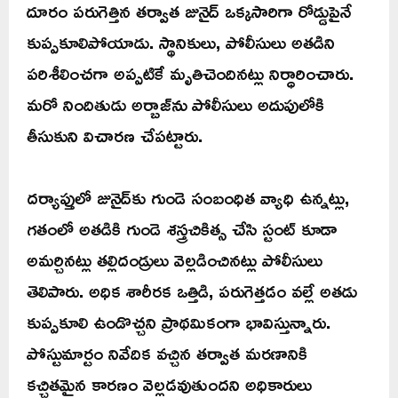
దూరం పరుగెత్తిన తర్వాత జునైద్‌ ఒక్కసారిగా రోడ్డుపైనే
కుప్పకూలిపోయాడు. స్థానికులు, పోలీసులు అతడిని
పరిశీలించగా అప్పటికే మృతిచెందినట్లు నిర్ధారించారు.
మరో నిందితుడు అర్బాజ్‌ను పోలీసులు అదుపులోకి
తీసుకుని విచారణ చేపట్టారు.
దర్యాప్తులో జునైద్‌కు గుండె సంబంధిత వ్యాధి ఉన్నట్లు,
గతంలో అతడికి గుండె శస్త్రచికిత్స చేసి స్టంట్‌ కూడా
అమర్చినట్లు తల్లిదండ్రులు వెల్లడించినట్లు పోలీసులు
తెలిపారు. అధిక శారీరక ఒత్తిడి, పరుగెత్తడం వల్లే అతడు
కుప్పకూలి ఉండొచ్చని ప్రాథమికంగా భావిస్తున్నారు.
పోస్టుమార్టం నివేదిక వచ్చిన తర్వాత మరణానికి
కచ్చితమైన కారణం వెల్లడవుతుందని అధికారులు