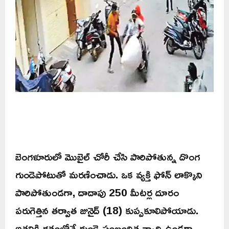
బెంగళూరులో మొబైల్ చోరీ చేసి పారిపోతున్న దొంగ
గుండెపోటుతో మరణించాడు. ఒక వ్యక్తి ఫోన్ లాక్కొని
పారిపోతుండగా, దాదాపు 250 మీటర్ల దూరం
పరుగెత్తిన తర్వాత జునైద్ (18) కుప్పకూలిపోయాడు.
అతనికి గతంలోనే గుండె సంబంధిత వ్యాధి ఉండగా,