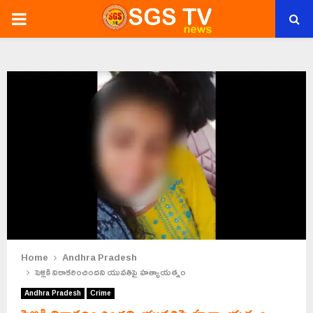
PRIMARY
MENU
Home
Andhra Pradesh
పెళ్లికి నిరాకరించిందని యువతిపై హత్యాయత్నం
Andhra Pradesh
Crime