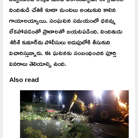
నిందితుడి చేతికి కూడా మంటలు అంటుకుని కాలిన
గాయాలయ్యాయి. సంఘటన సమయంలో ధనమ్మ
లేకపోవడంతో ప్రాణాలతో బయటపడింది. నిందితుడు
శిరీశ్‌ కుమార్‌ను పోలీసులు అదుపులోకి తీసుకుని
విచారిస్తున్నారు. ఈ ఘటనకు సంబంధించిన పూర్తి
వివరాలు తెలియాల్సి ఉంది.
Also read