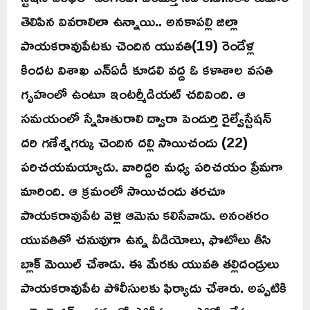
తెలిపిన వివరాలిలా ఉన్నాయి.. అనకాపల్లి జిల్లా
పాయకరావుపేటకు చెందిన యువతి(19) రెండేళ్ల
కిందట విశాఖ ఎన్ఏడీ కూడలి వద్ద ఓ కళాశాల వసతి
గృహంలో ఉంటూ ఇంటర్మీడియట్ చదివింది. ఆ
సమయంలో స్నేహితురాలి ద్వారా పెందుర్తి రైల్వేస్టేషన్
దరి గణేశ్నగర్కు చెందిన దల్లి సాయిచందు (22)
పరిచయమయ్యాడు. వారిద్దరి మధ్య పరిచయం ప్రేమగా
మారింది. ఆ క్రమంలో సాయిచందు తరచూ
పాయకరావుపేట వెళ్లి ఆమెను కలిసేవాడు. అనంతరం
యువతితో చనువుగా ఉన్న వీడియోలు, ఫొటోలు తీసి
బ్లాక్ మెయిల్ చేశాడు. ఈ మేరకు యువతి తల్లిదండ్రులు
పాయకరావుపేట పోలీసులకు ఫిర్యాదు చేశారు. అప్పటికి