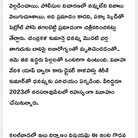
వెల్లడించాయి. పోలీసుల విచారణలో నమ్మలేని నిజాలు
వెలుగుచూశాయి. అది ప్రమాదం కాదని, పక్కా స్కెచ్‌తో
పెట్రోల్‌ పోసి తగలబెట్టి ప్రమాదంగా చిత్రీకరించినట్లు
తేల్చారు. చంద్రకళ కుమార్తె ధనమ్మ మొదటి భర్త
తాగుడుకు బానిసై అనారోగ్యంతో మృతిచెందడంతో..
ఆమె తన ఇద్దరు పిల్లలతో ఒంటరిగా ఉంటుంది. వివాహ
వేదిక యాప్‌ ద్వారా కారు డ్రైవర్‌ కాళహస్తి శిరీశ్‌
కుమార్‌తో ధనమ్మకు పరిచయం ఏర్పడింది. వీరిద్దరూ
2023లో నరసరావుపేటలో రహస్యంగా వివాహం
చేసుకున్నారు.
కలల్‌వాడలో ఇల్లు నిర్మాణం విషయమై ఈ జంట గొడవ