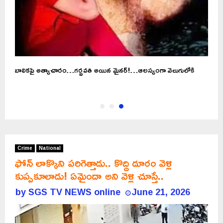
బాలికపై అత్యాచారం…గర్భవతి అయిన మైనర్‌!…ఆలస్యంగా వెలుగులోకి
Crime
National
ఫోన్ లాక్కొని పరిగెత్తాడు.. కొద్ది దూరం వెళ్లి
కుప్పకూలాడు! ఏమైందా అని వెళ్లి చూస్తే..
by
SGS TV NEWS online
June 21, 2026