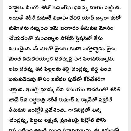
పడ్డారు. దీంతో శిరీశ్‌ కుమార్‌ను ధనమ్మ దూరం పెట్టింది.
అయితే శిరీశ్‌ కుమార్‌ వివాహ వేదిక యాప్‌ ద్వారా మరో
మహిళను నమ్మించి ఆమె బంగారం తీసుకుని మోసం
చేయడంతో మంచిర్యాల పోలీస్‌ స్టేషన్‌లో కేసు
నమోదైంది. మే నెలలో జైలుకు కూడా వెళ్లొచ్చాడు. జైలు
నుంచి విడుదలయ్యాక ధనమ్మపై పగ పెంచుకున్నాడు.
అటు ధనమ్మ తన పిల్లలను తల్లి చంద్రమ్మ వద్ద ఉంచి
బతుకుదెరువు కోసం ఇటీవల పుణేలో కేర్‌టేకర్‌గా
వెళ్లింది. ఇంట్లో ధనమ్మ లేని సమయం కావడంతో శిరీశ్‌
జూన్‌ 5న అర్థరాత్రి శిరీశ్‌ కుమార్‌ ఓ క్యాన్‌లో పెట్రోల్‌
తీసుకుని ఇంట్లోకి ప్రవేశించి.. గాఢనిద్రలో ఉన్న
చంద్రమ్మ, పిల్లలు లక్ష్మణ్, ప్రణతిలపై పెట్రోల్‌ పోసి
నిప్పంటించి అక్కడి నుంచి పరారయ్యాడు. ఈ క్రమంలో