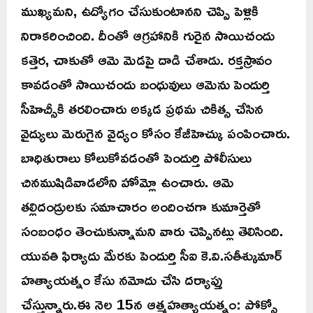
ముఖ్యమని, ఉద్యోగం చేసుకుంటానని చెప్పి పెళ్లికి
నిరాకరించింది. దీంతో ఆగ్రహానికి గురైన సాయిచందు
కత్తెర, చాకుతో ఆమె మెడపై దాడి చేశాడు. రక్తస్రావం
కావడంతో సాయిచందు బంధువులు ఆమెను పెందుర్తి
సీహెచ్సీకి తరలించారు అక్కడ ప్రథమ చికిత్స చేసిన
వైద్యులు మెరుగైన వైద్యం కోసం కేజీహెచ్కు పంపించారు.
బాధితురాలు కోలుకోవడంతో పెందుర్తి పోలీసులు
చినముషిడివాడలోని హోమ్లో ఉంచారు. ఆమె
తల్లిదండ్రులకు సమాచారం అందించగా కుమార్తెతో
సంబంధం తెంచుకున్నామని వారు చెప్పినట్లు తెలిసింది.
యువతి ఫిర్యాదు మేరకు పెందుర్తి సీఐ కె.వి.సతీశ్కుమార్
హత్యాయత్నం కేసు నమోదు చేసి దర్యాప్తు
చేస్తున్నారు.ఈ నెల 15న ఆత్మహత్యాయత్నం: పోక్సో