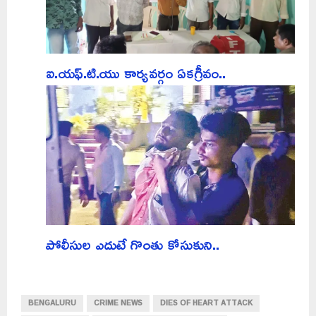
ఐ.యఫ్.టి.యు కార్యవర్గం ఏకగ్రీవం..
పోలీసుల ఎదుటే గొంతు కోసుకుని..
BENGALURU
CRIME NEWS
DIES OF HEART ATTACK