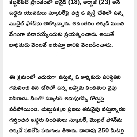
కబ్బన్‌పేట్‌ ప్రాంతంలో జునైద్‌ (18), అర్బాజ్‌ (23) అనే
ఇద్దరు యువకులు స్కూటర్‌పై వచ్చి ఓ వ్యక్తి చేతిలో ఉన్న
మొబైల్‌ ఫోన్‌ను లాక్కొన్నారు. అనంతరం అక్కడి నుంచి
వేగంగా పరారయ్యేందుకు ప్రయత్నించారు. అయితే
బాధితుడు వెంటనే అరుస్తూ వారిని వెంబడించాడు.
ఈ క్రమంలో ఎదురుగా వస్తున్న ఓ కార్మికుడు పరిస్థితిని
గమనించి తన చేతిలో ఉన్న బస్తాను నిందితుల వైపు
విసిరాడు. దీంతో స్కూటర్‌ అదుపుతప్పి రోడ్డుపై
పడిపోయింది. చుట్టుపక్కల ప్రజలు తమవైపు వస్తున్నారని
గుర్తించిన ఇద్దరు నిందితులు స్కూటర్‌, మొబైల్‌ ఫోన్‌ను
అక్కడే వదిలేసి పరుగులు తీశారు. దాదాపు 250 మీటర్ల