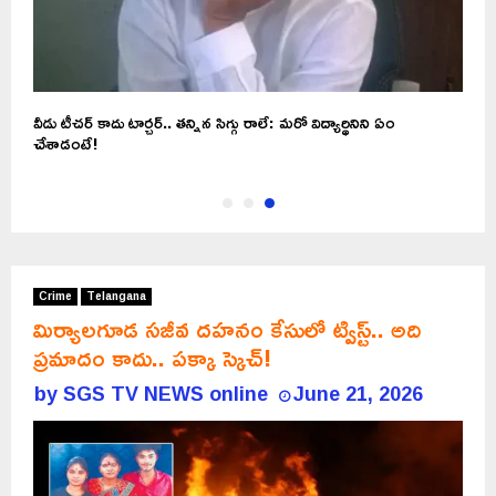
వీడు టీచర్ కాదు టార్చర్.. తన్నిన సిగ్గు రాలే: మరో విద్యార్థినిని ఏం
చేశాడంటే!
Crime
Telangana
మిర్యాలగూడ సజీవ దహనం కేసులో ట్విస్ట్‌.. అది
ప్రమాదం కాదు.. పక్కా స్కెచ్‌!
by
SGS TV NEWS online
June 21, 2026