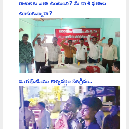
రాశులకు ఎలా ఉంటుంది? మీ రాశి ఫలాలు
చూసుకున్నారా?
ఐ.యఫ్.టి.యు కార్యవర్గం ఏకగ్రీవం..