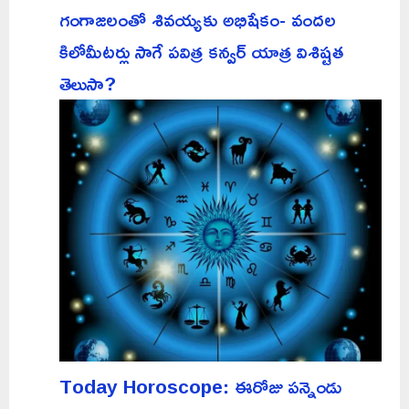
గంగాజలంతో శివయ్యకు అభిషేకం- వందల
కిలోమీటర్లు సాగే పవిత్ర కన్వర్ యాత్ర విశిష్టత
తెలుసా?
Today Horoscope: ఈరోజు పన్నెండు