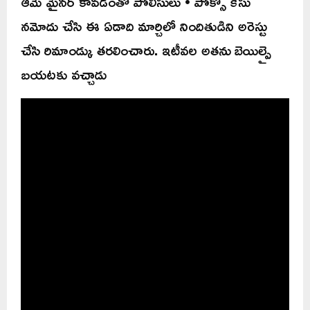
ఆమె మైనర్ కావడంతో పోలీసులు • పోక్సో కేసు
నమోదు చేసి ఈ ఏడాది మార్చిలో నిందితుడిని అరెస్టు
చేసి రిమాండ్కు తరలించారు. ఇటీవల అతను బెయిల్పై
బయటకు వచ్చాడు