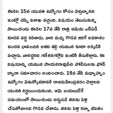
ఈనెల 15న యువతి ఉద్యోగం కోసం వెళ్తున్నానని
ఇంట్లో చెప్పి విశాఖ వచ్చింది. విషయం తెలుసుకున్న
సాయిచందు ఈనెల 17వ తేదీ రాత్రి ఆమెను ఎన్ఏడీ
కూడలి వద్ద కలిశాడు. వారి మధ్య గొడవ జరిగే అవకాశం
ఉందని భావించిన అతని తల్లి యమున కూడా అక్కడికి
వచ్చారు. వారిద్దరిని గణేశనగర్లోని ఇంటికి తీసుకెళ్లారు. ఈ
విషయాన్ని యమున పాయకరావుపేట పోలీసులకు ఫోన్
ద్వారా సమాచారం అందించారు. 18వ తేదీ మధ్యాహ్నం
ఉద్యోగం వెతుక్కోవడానికి రాజమహేంద్రవరం వెళ్లాలని
యువతి నిర్ణయించుకుంది. ఆమె బయలుదేరే
సమయంలో సాయిచందు అడ్డుపడి తనను పెళ్లి
చేసుకోవాలని గొడవ చేశాడు. తనకు పెళ్లి కన్నా జీవితం