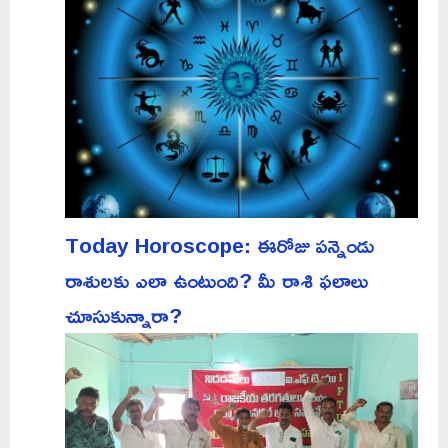
Today Horoscope: ఈరోజు పన్నెండు
రాశులకు ఎలా ఉంటుంది? మీ రాశి ఫలాలు
చూసుకున్నారా?