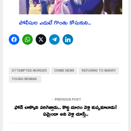
పోలీసుల ఎదుటే గొంతు కోసుకుని..
Facebook
WhatsApp
Twitter
Telegram
LinkedIn
ATTEMPTED MURDER
CRIME NEWS
REFUSING TO MARRY
YOUNG WOMAN
PREVIOUS POST
ఫోన్ లాక్కొని పరిగెత్తాడు.. కొద్ది దూరం వెళ్లి కుప్పకూలాడు!
ఏమైందా అని వెళ్లి చూస్తే..