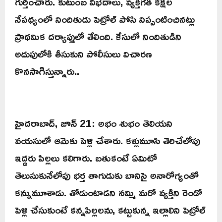
గుర్తించారు. కుటుంబ విభేదాలు, వ్యక్తిగత కక్షల
నేపథ్యంలో నిందితుడు పెట్రోల్ పోసి నిప్పంటించినట్లు
ప్రాథమిక దర్యాప్తులో తేలింది. కేసులో నిందితుడిని
అదుపులోకి తీసుకుని పోలీసులు విచారణ
కొనసాగిస్తున్నారు..
హైదరాబాద్‌, జూన్‌ 21: అభం శుభం తెలియని
వయసులో ఆమెకు పెళ్లి చేశారు. కళ్లుమూసి తెరిచేలోపు
ఇద్దరు పిల్లలు కలిగారు. బతుకంటే ఏమిటో
తెలుసుకునేలోపు భర్త తాగుడుకు బానిసై అనారోగ్యంతో
కన్నుమూశాడు. తోడుంటాడని నమ్మి మరో వ్యక్తిని రెండో
పెళ్లి చేసుకుంటే కన్నపిల్లలను, కట్టుకున్న ఇల్లాలిని పెట్రోల్‌