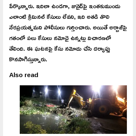
పేర్కొన్నారు. ఇదిలా ఉండగా, జునైద్‌పై ఇంతకుముందు
ఎలాంటి క్రిమినల్‌ కేసులు లేవని, ఇది అతడి తొలి
నేరప్రయత్నమని పోలీసులు గుర్తించారు. అయితే అర్బాజ్‌పై
గతంలో పలు కేసులు నమోదై ఉన్నట్లు విచారణలో
తేలింది. ఈ ఘటనపై కేసు నమోదు చేసి దర్యాప్తు
కొనసాగిస్తున్నారు.
Also read