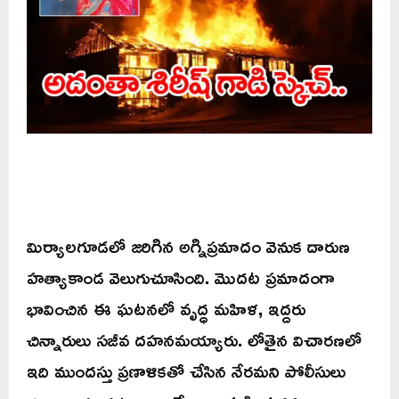
మిర్యాలగూడలో జరిగిన అగ్నిప్రమాదం వెనుక దారుణ
హత్యాకాండ వెలుగుచూసింది. మొదట ప్రమాదంగా
భావించిన ఈ ఘటనలో వృద్ధ మహిళ, ఇద్దరు
చిన్నారులు సజీవ దహనమయ్యారు. లోతైన విచారణలో
ఇది ముందస్తు ప్రణాళికతో చేసిన నేరమని పోలీసులు