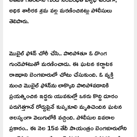
అధిక శారీరక శ్రమ వల్ల మరణించినట్లు పోలీసులు
తెలిపారు.
మొబైల్ ఫోన్ చోరీ చేసి.. పారిపోతూ ఓ దొంగ
గుండెపోటుతో మరణించాడు. ఈ ఘటన కర్ణాటక
రాజధాని బెంగళూరులో చోటు చేసుకుంది. ఓ వ్యక్తి
నుంచి మొబైల్‌ ఫోన్‌ను లాక్కొని పారిపోవడానికి
ప్రయత్నించిన ఇద్దరు యువకుల్లో ఒకరు కొద్ది దూరం
పరుగెత్తగానే రోడ్డుపైనే కుప్పకూలి మృతిచెందిన ఘటన
ఆలస్యంగా వెలుగులోకి వచ్చింది. పోలీసుల వివరాల
ప్రకారం.. ఈ నెల 15వ తేదీ సాయంత్రం బెంగళూరులోని