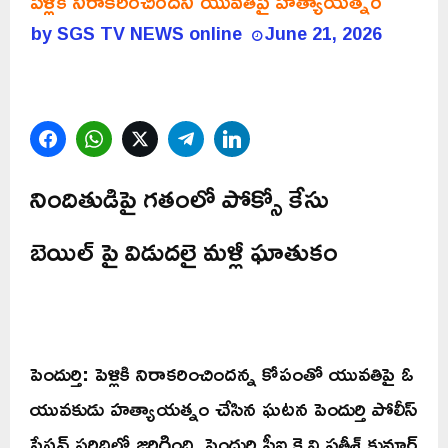
పెళ్లికి నిరాకరించిందని యువతిపై హత్యాయత్నం
by
SGS TV NEWS online
June 21, 2026
Facebook
WhatsApp
Twitter
Telegram
LinkedIn
నిందితుడిపై గతంలో పోక్సో కేసు
బెయిల్ పై విడుదలై మళ్లీ ఘాతుకం
పెందుర్తి: పెళ్లికి నిరాకరించిందన్న కోపంతో యువతిపై ఓ
యువకుడు హత్యాయత్నం చేసిన ఘటన పెందుర్తి పోలీస్
స్టేషన్ పరిధిలో జరిగింది. పెందుర్తి సీఐ కె.వి.సతీశ్ కుమార్