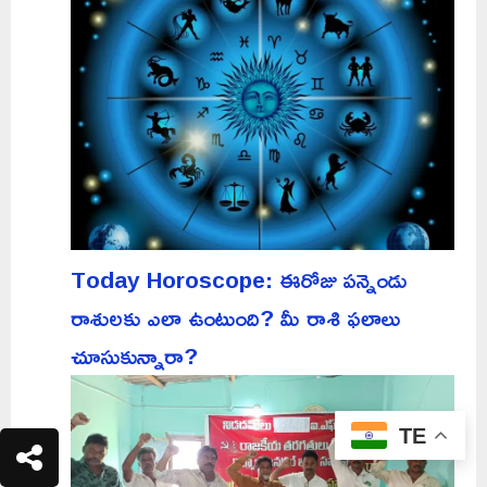
Today Horoscope: ఈరోజు పన్నెండు
రాశులకు ఎలా ఉంటుంది? మీ రాశి ఫలాలు
చూసుకున్నారా?
TE