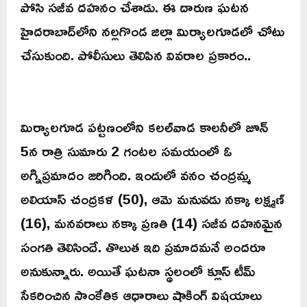
పోసి సజీవ దహనం చేశాడు. ఈ దారుణ ఘటన
హైదరాబాద్‌లోని నల్లగొండ జిల్లా మిర్యాలగూడలో చోటు
చేసుకుంది. పోలీసులు తెలిపిన వివరాల ప్రకారం..
మిర్యాలగూడ పట్టణంలోని కలల్‌వాడ కాలనీలో జూన్‌
5న రాత్రి సుమారు 2 గంటల సమయంలో ఓ
అగ్నిప్రమాదం జరిగింది. ఇందులో వనం చంద్రమ్మ
అలియాస్‌ చంద్రకళ (50), ఆమె మనువడు నక్కా లక్ష్మణ్‌
(16), మనవరాలు నక్కా ప్రణతి (14) సజీవ దహనమైన
సంగతి తెలిసిందే. తొలుత ఇది ప్రమాదమనే అందరూ
అనుకున్నారు. అయితే ఘటనా స్థలంలో క్లూస్‌ టీమ్‌
సేకరించిన సాంకేతిక ఆధారాలు షాకింగ్‌ విషయాలు