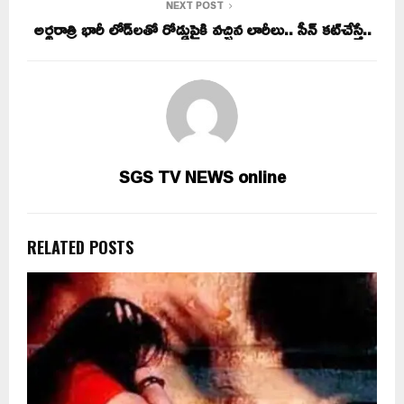
NEXT POST
అర్థరాత్రి భారీ లోడ్‌లతో రోడ్డుపైకి వచ్చిన లారీలు.. సీన్ కట్‌చేస్తే..
SGS TV NEWS online
RELATED POSTS