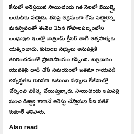
కేసులో అరెస్టయిన సాయిచందు గత నెలలో బెయిల్పై
బయటకు వచ్చాడు. తనపై అక్రమంగా కేసు పెట్టారన్న
మనస్తాపంతో ఈనెల 15న గోపాలపట్నంలోని
బంధువుల ఇంట్లో బాత్రూమ్ క్లీనర్ తాగి ఆత్మహత్యకు
యత్నించాడు. కుటుంబ సభ్యులు ఆసుపత్రికి
తరలించడంతో ప్రాణాపాయం తప్పింది. శుక్రవారం
యువతిపై దాడి చేసే సమయంలో ఇతనూ గాయపడి
అస్వస్థతకు గురవగా కుటుంబ సభ్యులు కేజీహెచ్లో
చేర్పించి చికిత్స చేయిస్తున్నారు. సాయిచందు ఆసుపత్రి
నుంచి డిశ్చార్జి కాగానే అరెస్టు చేస్తామని సీఐ సతీశ్
కుమార్ తెలిపారు.
Also read