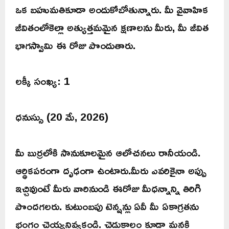
ఒక బహుమతికూడా అందుకోబోతున్నారు. మీ వైవాహిక
జీవితంలోకెల్లా అత్యుత్తమమైన క్షణాలను మీరు, మీ జీవిత
భాగస్వామి ఈ రోజు పొందుతారు.
లక్కీ సంఖ్య: 1
ధనుస్సు (20 మే, 2026)
మీ బుర్రలోకి సానుకూలమైన ఆలోచనలు రానీయండి.
ఆర్థికపరంగా దృఢంగా ఉంటారు.మీరు ఎవరికైనా అప్పు
ఇచ్చివుంటే మీరు వారినుండి ఈరోజు మీధన్నాన్ని తిరిగి
పొందగలరు. కుటుంబపు టెన్షన్లు ఏవీ మీ ఏకాగ్రతను
భంగం చెయ్యనివ్వకండి. చెడుకాలం కూడా మనకి