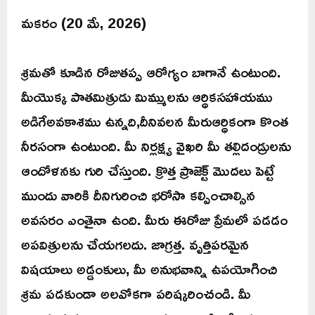
మకరం (20 మే, 2026)
శ్రమతో కూడిన రోజుతప్ప ఆరోగ్యం బాగానే ఉంటుంది.
మీయొక్క పాతమిత్రుడు మిమ్ములను ఆర్ధికసహాయము
అడిగేఅవకాశము ఉన్నది,దీనివలన మీరుఆర్ధికంగా కొంత
నీరసంగా ఉంటుంది. మీ నిర్లక్ష్య వైఖరి మీ తల్లిదండ్రులను
ఆందోళనకు గురి చేస్తుంది. క్రొత్త ప్రాజెక్ట్ మొదలు పెట్టే
ముందు వారికి దీనిగురించి భరోసా కల్పించాల్సిన
అవసరం ఎంతైనా ఉంది. మీరు ఈరోజు ప్రేమలో పడడం
అపవిత్రులను చేయగలదు. జాగ్రత్త. వృత్తిపరమైన
విషయాలు అడ్డంకులు, మీ అనుభవాన్ని ఉపయోగించి
శ్రమ పడకుండా అలవోకగా పరిష్కరించండి. మీ