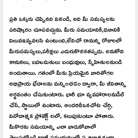
ప్రతి ఒక్కరు చెప్పినది వినండి, అది మీ సమస్యలకు
పరిష్కారం చూపవచ్చును. మీరు సమయానికి,ధనానికి
విలువఇవ్వవలసి ఉంటుంది,లేనిచో రానున్న రోజులలో
మీరుసమస్యలు,పరీక్షలు ఎదురుకొనకతప్పదు. అనుకోని
కానుకలు, బహుమతులు బంధువులు, స్నేహితులనుండి
అందుతాయి. గతంలో మీకు ప్రియమైన వారితోగల
అభిప్రాయ భేదాలను మన్నించడం ద్వారా, మీ జీవితాన్ని
అర్థవంతం చేసుకుంటారు. భారీ భూ వ్యవహారాలనుడీల్
చేసే, స్థాయిలో ఉంటారు. ఆందరినీఒకచోట చేర్చి,
వినోదాత్మక ప్రోజెక్ట్ లలో, కలుపుకుంటూ పోతారు.
మీకొరకు సమయాన్ని ఎలా వాడుకోవాలో
తెలుసుకోండి.ఖాళీ సమయములో సృజనాత్మకంగా