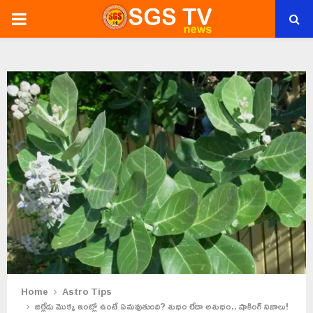
PRIMARY
MENU
Home
Astro Tips
జిల్లేడు మొక్క ఇంట్లో ఉంటే ఏమవుతుంది? శుభం లేదా అశుభం.. షాకింగ్ నిజాలు!