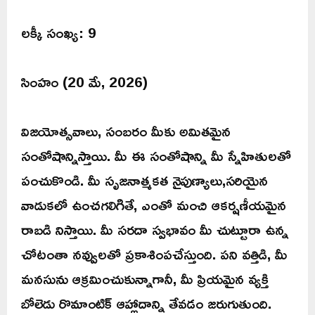
లక్కీ సంఖ్య: 9
సింహం (20 మే, 2026)
విజయోత్సవాలు, సంబరం మీకు అమితమైన
సంతోషాన్నిస్తాయి. మీ ఈ సంతోషాన్ని మీ స్నేహితులతో
పంచుకొండి. మీ సృజనాత్మకత నైపుణ్యాలు,సరియైన
వాడుకలో ఉంచగలిగితే, ఎంతో మంచి ఆకర్షణీయమైన
రాబడి నిస్తాయి. మీ సరదా స్వభావం మీ చుట్టూరా ఉన్న
చోటంతా నవ్వులతో ప్రకాశింపచేస్తుంది. పని వత్తిడి, మీ
మనసును ఆక్రమించుకున్నాగానీ, మీ ప్రియమైన వ్యక్తి
బోలెడు రొమాంటిక్ ఆహ్లాదాన్ని తేవడం జరుగుతుంది.