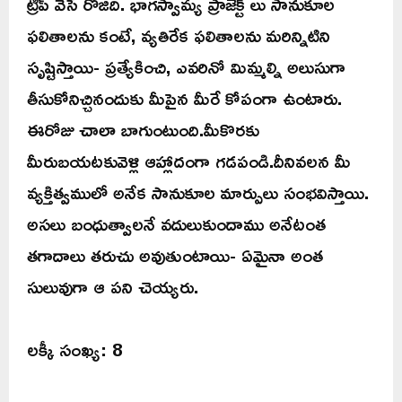
ట్రిప్ వేసే రోజిది. భాగస్వామ్య ప్రాజెక్ట్ లు సానుకూల
ఫలితాలను కంటే, వ్యతిరేక ఫలితాలను మరిన్నిటిని
సృష్టిస్తాయి- ప్రత్యేకించి, ఎవరినో మిమ్మల్ని అలుసుగా
తీసుకోనిచ్చినందుకు మీపైన మీరే కోపంగా ఉంటారు.
ఈరోజు చాలా బాగుంటుంది.మీకొరకు
మీరుబయటకువెళ్లి ఆహ్లాదంగా గడపండి.దీనివలన మీ
వ్యక్తిత్వములో అనేక సానుకూల మార్పులు సంభవిస్తాయి.
అసలు బంధుత్వాలనే వదులుకుందాము అనేటంత
తగాదాలు తరుచు అవుతుంటాయి- ఏమైనా అంత
సులువుగా ఆ పని చెయ్యరు.
లక్కీ సంఖ్య: 8