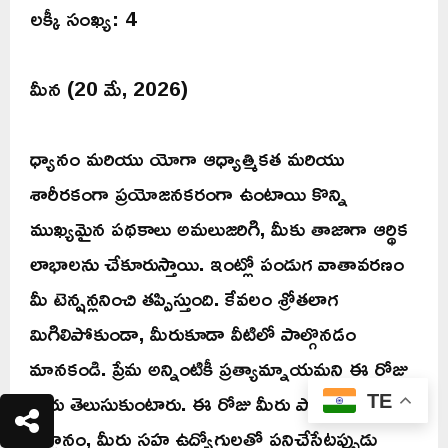
లక్కీ సంఖ్య: 4
మీన (20 మే, 2026)
ధ్యానం మరియు యోగా ఆధ్యాత్మికత మరియు
శారీరకంగా ప్రయోజనకరంగా ఉంటాయి కొన్ని
ముఖ్యమైన పథకాలు అమలుజరిగి, మీకు తాజాగా ఆర్థిక
లాభాలను చేకూరుస్తాయి. ఇంట్లో పండుగ వాతావరణం
మీ టెన్షన్లనించి తప్పిస్తుంది. కేవలం శ్రోతలాగ
మిగిలిపోకుండా, మీరుకూడా వీటిలో పాల్గొనడం
మానకండి. ప్రేమ అన్నింటికీ ప్రత్యామ్నాయమని ఈ రోజు
మీరు తెలుసుకుంటారు. ఈ రోజు మీరు పొందిన
TE
విజ్ఞానం, మీరు సహ ఉద్యోగులతో పనిచేసేటప్పుడు