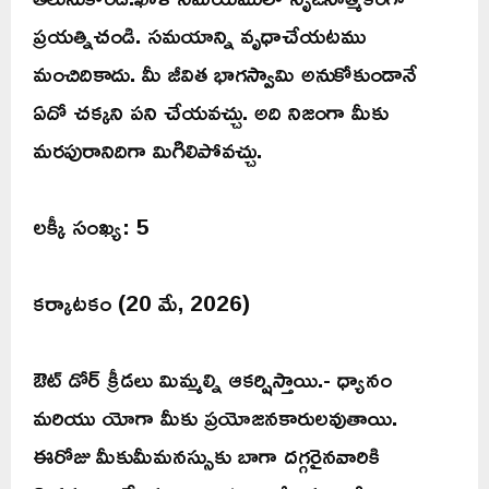
ప్రయత్నిచండి. సమయాన్ని వృధాచేయటము
మంచిదికాదు. మీ జీవిత భాగస్వామి అనుకోకుండానే
ఏదో చక్కని పని చేయవచ్చు. అది నిజంగా మీకు
మరపురానిదిగా మిగిలిపోవచ్చు.
లక్కీ సంఖ్య: 5
కర్కాటకం (20 మే, 2026)
ఔట్ డోర్ క్రీడలు మిమ్మల్ని ఆకర్షిస్తాయి.- ధ్యానం
మరియు యోగా మీకు ప్రయోజనకారులవుతాయి.
ఈరోజు మీకుమీమనస్సుకు బాగా దగ్గరైనవారికి