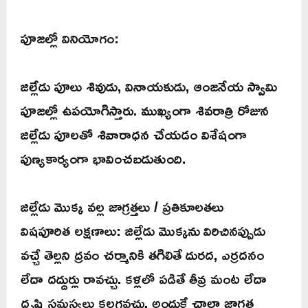
పూజల్లో వినియోగం:
జిల్లేడు పూలు శివుడు, వినాయకుడు, ఆంజనేయ స్వామి
పూజల్లో ఉపయోగిస్తారు. ముఖ్యంగా శివరాత్రి రోజున
జిల్లేడు పూలతో శివారాధన చేయడం విశేషంగా
పుణ్యకార్యంగా భావించబడుతుంది.
జిల్లేడు మొక్క వల్ల జాగ్రత్తలు / ప్రతికూలతలు
విషపూరిత లక్షణాలు: జిల్లేడు మొక్కను విరిచినప్పుడు
వచ్చే తెల్లని ద్రవం చర్మానికి తగిలితే దురద, ఎర్రదనం
లేదా దద్దుర్లు రావచ్చు. కళ్లలో పడితే తీవ్ర మంట లేదా
దృష్టి సమస్యలు కలగవచ్చు. అందుకే చాలా జాగ్రత్త