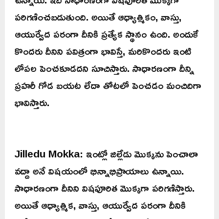
పరిగణించబడుతుంది. అయితే ఆధ్యాత్మికం, వాస్తు,
ఆయుర్వేద పరంగా దీనికి ప్రత్యేక స్థానం ఉంది. అందుకే
కొందరు దీనిని పవిత్రంగా భావిస్తే, మరికొందరు ఇంటి
లోపల పెంచకూడదని సూచిస్తారు. సాధారణంగా దీన్ని
ప్రహరీ గోడ బయట లేదా తోటలో పెంచడం మంచిదిగా
భావిస్తారు.
Jilledu Mokka: ఇంట్లో జిల్లేడు మొక్కను పెంచాలా
వద్దా అనే విషయంలో భిన్నాభిప్రాయాలు ఉన్నాయి.
సాధారణంగా దీనిని విషపూరిత మొక్కగా పరిగణిస్తారు.
అయితే ఆధ్యాత్మిక, వాస్తు, ఆయుర్వేద పరంగా దీనికి