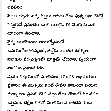
అవసరం.
పిల్లల భద్రత: చిన్న పిల్లలు ఆకులు లేదా పువ్వులను నోట్లో
పెట్టుకునే ప్రమాదం ఉంది కాబట్టి.. ఈ మొక్కను వారి
దూరంగా ఉంచాలి.
వైద్య వినియోగం: ఆయుర్వేదంలో
ఉపయోగించినప్పటికీ, జిల్లేడు ఆధారిత చికిత్సలు
నిపుణుల పర్యవేక్షణలో మాత్రమే చేయాలి. స్వయంగా
వాడటం ప్రమాదకరం.
స్థానం విషయంలో సూచనలు: కొందరి అభిప్రాయం
ప్రకారం ఈ మొక్కను ఇంటి లోపల కాకుండా బయట,
ముఖ్యంగా ప్రహరీ గోడ దగ్గర లేదా తోటలో పెంచడం
ఉత్తమం. దక్షిణ దిశలో పెంచడం మంచిదని కూడా
కొంతమంది నమ్ముతారు.