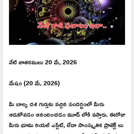
నేటి జాతకములు 20 మే, 2026
మేషం (20 మే, 2026)
మీ బాల్య దశ గుర్తుకు వచ్చిన సందర్భంలో మీరు
ఆడుకోవడం ఆనందించడం మూడ్ లోకి వస్తారు. ఈరోజు
మీరు భూమి రియల్ ఎస్టేట్, లేదా సాంస్కృతిక ప్రాజెక్ట్ లు