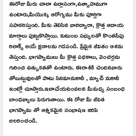
ఈరోజు మీరు చాలా ఉల్లాసంగా,ఉత్సాహముగా
ఉంటారు,మీయొక్క ఆరోగ్యము మీకు పూర్తిగా
సహకరిస్తుంది. మీకు తెలిసిన వారిద్వారా, క్రొత్త ఆదాయ
మార్గాలు పుట్టుకొస్తాయి. కుటుంబ సభ్యులతో కొంతసేపు
రిలాక్స్ అయే క్షణాలను గడపండి. ప్రేమైక జీవితం ఆశను
తెస్తుంది. భాగస్వాములు మీ క్రొత్త పథకాలు, వెంచర్లను
గురించి ఉత్సుకతతో ఉంటారు. ఈరాశికి చెందినవారు
తోబుట్టువులతో పాటు సినిమానుకానీ , మ్యాచ్ నుకానీ
ఇంట్లో చూస్తారు.ఇలాచేయటంవలన మీమధ్య సంబంధ
బాంధవ్యాలు పెరుగుతాయి. ఈ రోజు మీ జీవిత
భాగస్వామి తో ఆత్మికమైన సంభాషణ జరిపి
అలరించండి.