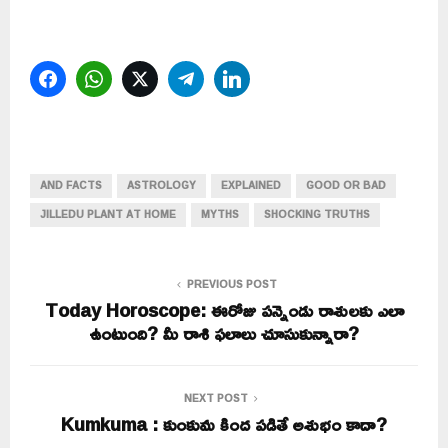
Facebook
WhatsApp
Twitter
Telegram
LinkedIn
AND FACTS
ASTROLOGY
EXPLAINED
GOOD OR BAD
JILLEDU PLANT AT HOME
MYTHS
SHOCKING TRUTHS
PREVIOUS POST
Today Horoscope: ఈరోజు పన్నెండు రాశులకు ఎలా
ఉంటుంది? మీ రాశి ఫలాలు చూసుకున్నారా?
NEXT POST
Kumkuma : కుంకుమ కింద పడితే అశుభం కాదా?