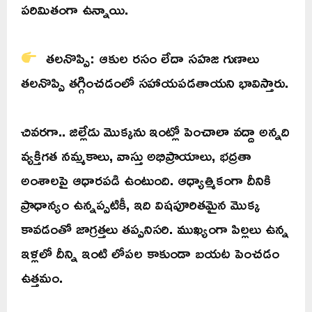
పరిమితంగా ఉన్నాయి.
తలనొప్పి: ఆకుల రసం లేదా సహజ గుణాలు
తలనొప్పి తగ్గించడంలో సహాయపడతాయని భావిస్తారు.
చివరగా.. జిల్లేడు మొక్కను ఇంట్లో పెంచాలా వద్దా అన్నది
వ్యక్తిగత నమ్మకాలు, వాస్తు అభిప్రాయాలు, భద్రతా
అంశాలపై ఆధారపడి ఉంటుంది. ఆధ్యాత్మికంగా దీనికి
ప్రాధాన్యం ఉన్నప్పటికీ, ఇది విషపూరితమైన మొక్క
కావడంతో జాగ్రత్తలు తప్పనిసరి. ముఖ్యంగా పిల్లలు ఉన్న
ఇళ్లలో దీన్ని ఇంటి లోపల కాకుండా బయట పెంచడం
ఉత్తమం.