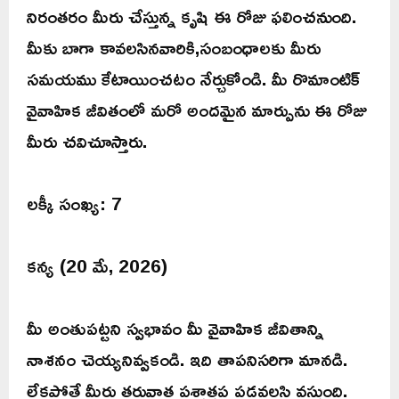
నిరంతరం మీరు చేస్తున్న కృషి ఈ రోజు ఫలించనుంది.
మీకు బాగా కావలసినవారికి,సంబంధాలకు మీరు
సమయము కేటాయించటం నేర్చుకోండి. మీ రొమాంటిక్
వైవాహిక జీవితంలో మరో అందమైన మార్పును ఈ రోజు
మీరు చవిచూస్తారు.
లక్కీ సంఖ్య: 7
కన్య (20 మే, 2026)
మీ అంతుపట్టని స్వభావం మీ వైవాహిక జీవితాన్ని
నాశనం చెయ్యనివ్వకండి. ఇది తాపనిసరిగా మానడి.
లేకపోతే మీరు తరువాత పశ్చాత్తప పడవలసి వస్తుంది.