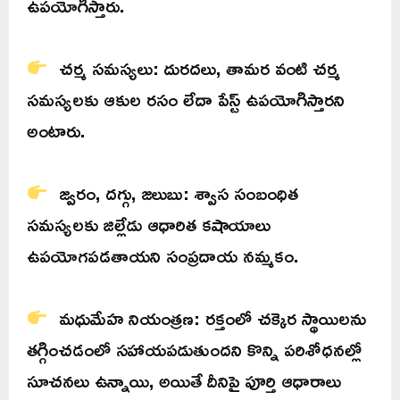
ఉపయోగిస్తారు.
చర్మ సమస్యలు: దురదలు, తామర వంటి చర్మ
సమస్యలకు ఆకుల రసం లేదా పేస్ట్ ఉపయోగిస్తారని
అంటారు.
జ్వరం, దగ్గు, జలుబు: శ్వాస సంబంధిత
సమస్యలకు జిల్లేడు ఆధారిత కషాయాలు
ఉపయోగపడతాయని సంప్రదాయ నమ్మకం.
మధుమేహ నియంత్రణ: రక్తంలో చక్కెర స్థాయిలను
తగ్గించడంలో సహాయపడుతుందని కొన్ని పరిశోధనల్లో
సూచనలు ఉన్నాయి, అయితే దీనిపై పూర్తి ఆధారాలు