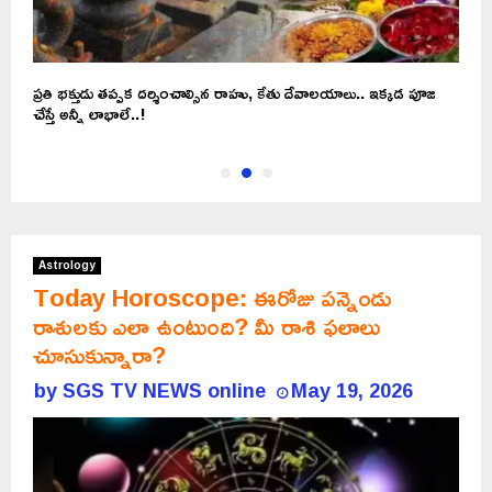
ప్రతి భక్తుడు తప్పక దర్శించాల్సిన రాహు, కేతు దేవాలయాలు.. ఇక్కడ పూజ
జ
చేస్తే అన్నీ లాభాలే..!
త
Astrology
Today Horoscope: ఈరోజు పన్నెండు
రాశులకు ఎలా ఉంటుంది? మీ రాశి ఫలాలు
చూసుకున్నారా?
by
SGS TV NEWS online
May 19, 2026