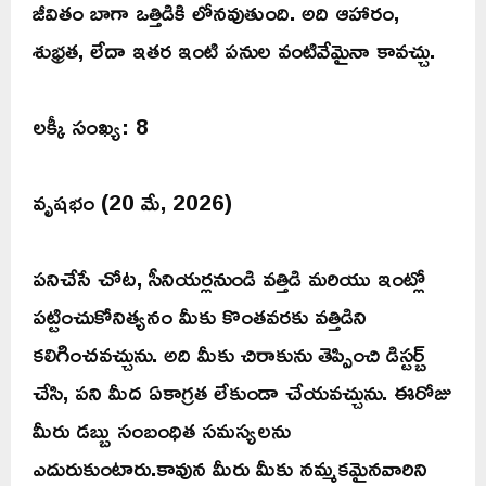
జీవితం బాగా ఒత్తిడికి లోనవుతుంది. అది ఆహారం,
శుభ్రత, లేదా ఇతర ఇంటి పనుల వంటివేమైనా కావచ్చు.
లక్కీ సంఖ్య: 8
వృషభం (20 మే, 2026)
పనిచేసే చోట, సీనియర్లనుండి వత్తిడి మరియు ఇంట్లో
పట్టించుకోనిత్యనం మీకు కొంతవరకు వత్తిడిని
కలిగించవచ్చును. అది మీకు చిరాకును తెప్పించి డిస్టర్బ్
చేసి, పని మీద ఏకాగ్రత లేకుండా చేయవచ్చును. ఈరోజు
మీరు డబ్బు సంబంధిత సమస్యలను
ఎదురుకుంటారు.కావున మీరు మీకు నమ్మకమైనవారిని