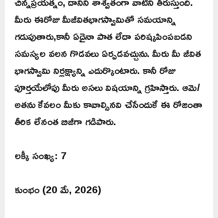
చిన్నప్రయత్నం, దానిని శాశ్వతంగా వాటిని తీరుస్తుంది.
మీరు ఈరోజు మీజీవితభాగస్వామితో సమయాన్ని
గడుపుతారు,కానీ ఏదైనా పాత లేదా పరిష్కపింపబడని
సమస్యల వలన గొడవలు ఏర్పడవచ్చును. మీరు మీ జీవిత
భాగస్వామి నిర్లక్ష్యాన్ని ఎదుర్కొంటారు. కానీ రోజు
పూర్తయేలోపు మీరు అసలు విషయాన్ని గ్రహిస్తారు. ఆమె/
అతను కేవలం మీకు కావాల్సినవి చేసేందుకే ఈ రోజంతా
తీరిక లేనంత బిజీగా గడిపారు.
లక్కీ సంఖ్య: 7
కుంభం (20 మే, 2026)