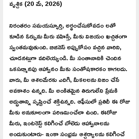
వృశ్చిక (20 మే, 2026)
నిరంతరం సమయస్ఫూర్తి, అర్థంచేసుకోవడం లతో
కూడిన ఓర్పును మీరు వహిస్తే, మీకు విజయం ఖచ్చితంగా
స్వంతమవుతుంది. బిజినెస్ అప్పుకోసం వచ్చిన వారిని,
చూడనట్లుగా వదిలెయ్యండి. మీ సంతానానికి చెందిన
ఒకసన్మానపు ఆహ్వానం మీకు సంతోషకారకం కాగలదు.
వారు, మీ ఆశలమేరకు ఎదిగి, మీకలలను నిజం చేసే
అవకాశం ఉన్నది. మీ అంకితమైన తిరుగులేని ప్రేమకి
అద్భుతాన్ని సృష్టించే శక్తిఉన్నది. ఆఫీసులో ప్రతిదీ ఈ రోజు
మీకు అనుకూలంగా పరిణమించేలా ఉంది. ఈరోజు
మీరు, ఇంటరెస్ట్ కలిగించే బోలెడు ఆహ్వానాలను
అందుకుంటారు- ఇంకా సంభ్రమ ఆశ్చర్యాలను కలిగించే