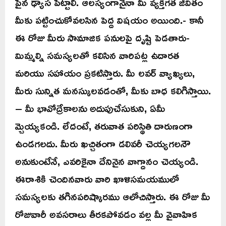
పైన ఢ్యాస పెట్టాలి. ఆలస్యంగానైనా మీ వ్యక్తిగత జీవితం
మీకు పట్టించుకోవలసిన పెద్ద విషయం అయింది.- కానీ
ఈ రోజు మీరు సామాజిక పనులపై దృష్టి పెడతారు-
మిమ్మల్ని సమస్యలతో కలిసిన వారిపట్ల ఉదారత
మరియు సహాయం ప్రకటిస్తారు. మీ లవర్ వ్యాఖ్యలు,
మీరు సున్నిత మనస్కులవడంతో, మీకు బాధ కలిగిస్తాయి.
– మీ భావోద్రేకాలను అదుపుచేసుకుని, ఏమీ
మ్చెయ్యకండి. లేదంటే, తరువాత పరిస్థితి దారుణంగా
ఉండగలదు. మీరు ఖచ్చితంగా డలివరీ చెయ్యగలనౌ
అనుకుంటేనే, ఎవరికైనా దేనినైన వాగ్దానం చెయ్యండి.
ఈరాశికి చెందినవారు వారి ఖాళిసమయములో
సమస్యలకు తగినపరిష్కారము ఆలోచిస్తారు. ఈ రోజు మీ
రోజువారీ అవసరాలు తీరకపోవడం వల్ల మీ వైవాహిక