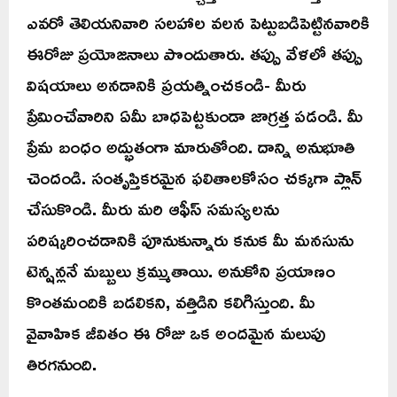
ఎవరో తెలియనివారి సలహాల వలన పెట్టుబడిపెట్టినవారికి
ఈరోజు ప్రయోజనాలు పొందుతారు. తప్పు వేళలో తప్పు
విషయాలు అనడానికి ప్రయత్నించకండి- మీరు
ప్రేమించేవారిని ఏమీ బాధపెట్టకుండా జాగ్రత్త పడండి. మీ
ప్రేమ బంధం అద్భుతంగా మారుతోంది. దాన్ని అనుభూతి
చెందండి. సంతృప్తికరమైన ఫలితాలకోసం చక్కగా ప్లాన్
చేసుకొండి. మీరు మరి ఆఫీస్ సమస్యలను
పరిష్కరించడానికి పూనుకున్నారు కనుక మీ మనసును
టెన్షన్లనే మబ్బులు క్రమ్ముతాయి. అనుకోని ప్రయాణం
కొంతమందికి బడలికని, వత్తిడిని కలిగిస్తుంది. మీ
వైవాహిక జీవితం ఈ రోజు ఒక అందమైన మలుపు
తిరగనుంది.