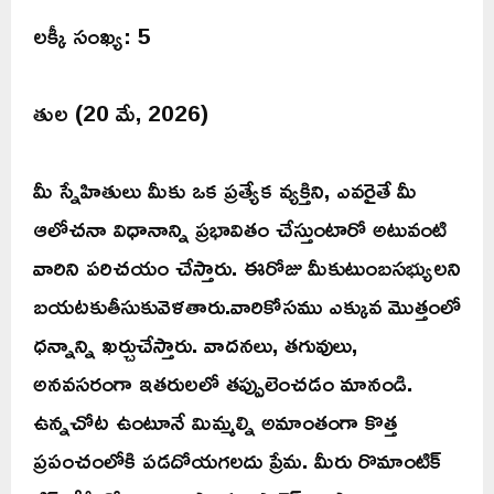
లక్కీ సంఖ్య: 5
తుల (20 మే, 2026)
మీ స్నేహితులు మీకు ఒక ప్రత్యేక వ్యక్తిని, ఎవరైతే మీ
ఆలోచనా విధానాన్ని ప్రభావితం చేస్తుంటారో అటువంటి
వారిని పరిచయం చేస్తారు. ఈరోజు మీకుటుంబసభ్యులని
బయటకుతీసుకువెళతారు.వారికోసము ఎక్కువ మొత్తంలో
ధన్నాన్ని ఖర్చుచేస్తారు. వాదనలు, తగువులు,
అనవసరంగా ఇతరులలో తప్పులెంచడం మానండి.
ఉన్నచోట ఉంటూనే మిమ్మల్ని అమాంతంగా కొత్త
ప్రపంచంలోకి పడదోయగలదు ప్రేమ. మీరు రొమాంటిక్