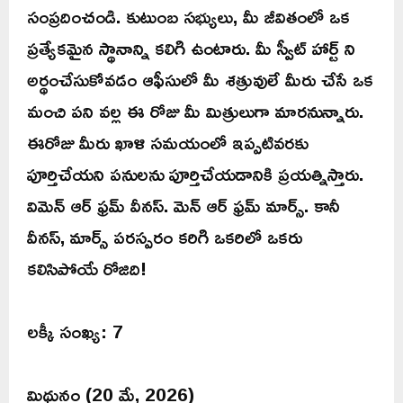
సంప్రదించండి. కుటుంబ సభ్యులు, మీ జీవితంలో ఒక
ప్రత్యేకమైన స్థానాన్ని కలిగి ఉంటారు. మీ స్వీట్ హార్ట్ ని
అర్థంచేసుకోవడం ఆఫీసులో మీ శత్రువులే మీరు చేసే ఒక
మంచి పని వల్ల ఈ రోజు మీ మిత్రులుగా మారనున్నారు.
ఈరోజు మీరు ఖాళి సమయంలో ఇప్పటివరకు
పూర్తిచేయని పనులను పూర్తిచేయడానికి ప్రయత్నిస్తారు.
విమెన్ ఆర్ ఫ్రమ్ వీనస్. మెన్ ఆర్ ఫ్రమ్ మార్స్. కానీ
వీనస్, మార్స్ పరస్పరం కరిగి ఒకరిలో ఒకరు
కలిసిపోయే రోజిది!
లక్కీ సంఖ్య: 7
మిథునం (20 మే, 2026)