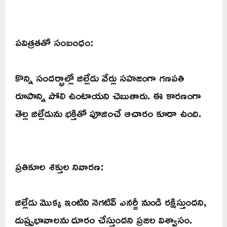
పవిత్రతతో సంబంధం:
కొన్ని సందర్భాల్లో జిల్లేడు వేర్లు సహజంగా గణపతి
రూపాన్ని పోలి ఉంటాయని చెబుతారు. ఈ కారణంగా
తెల్ల జిల్లేడును భక్తితో పూజించే ఆచారం కూడా ఉంది.
ప్రతికూల శక్తుల నివారణ:
జిల్లేడు మొక్క ఇంటిని నెగటివ్ ఎనర్జీ నుండి రక్షిస్తుందని,
దుష్ప్రభావాలను దూరం చేస్తుందని ప్రజల విశ్వాసం.