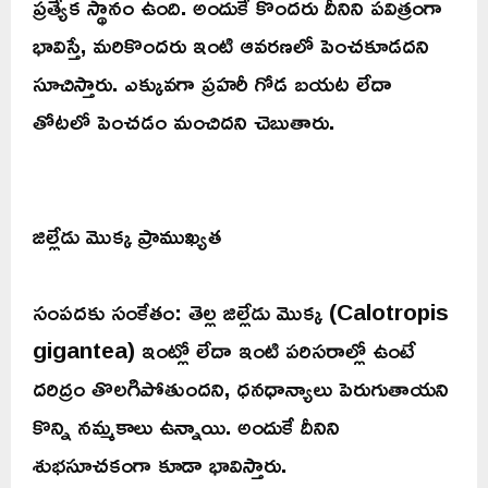
ప్రత్యేక స్థానం ఉంది. అందుకే కొందరు దీనిని పవిత్రంగా
భావిస్తే, మరికొందరు ఇంటి ఆవరణలో పెంచకూడదని
సూచిస్తారు. ఎక్కువగా ప్రహరీ గోడ బయట లేదా
తోటలో పెంచడం మంచిదని చెబుతారు.
జిల్లేడు మొక్క ప్రాముఖ్యత
సంపదకు సంకేతం: తెల్ల జిల్లేడు మొక్క (Calotropis
gigantea) ఇంట్లో లేదా ఇంటి పరిసరాల్లో ఉంటే
దరిద్రం తొలగిపోతుందని, ధనధాన్యాలు పెరుగుతాయని
కొన్ని నమ్మకాలు ఉన్నాయి. అందుకే దీనిని
శుభసూచకంగా కూడా భావిస్తారు.