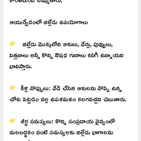
ఆయుర్వేదంలో జిల్లేడు ఉపయోగాలు
జిల్లేడు మొక్కలోని ఆకులు, వేర్లు, పువ్వులు,
విత్తనాలు అన్నీ కొన్ని ఔషధ గుణాలు కలిగి ఉన్నాయని
భావిస్తారు.
కీళ్ల నొప్పులు: వేడి చేసిన ఆకులను నొప్పి ఉన్న
చోట పెట్టడం వల్ల ఉపశమనం కలగవచ్చని చెబుతారు.
జీర్ణ సమస్యలు: కొన్ని సంప్రదాయ వైద్యంలో
మలబద్ధకం వంటి సమస్యలకు జిల్లేడు భాగాలను