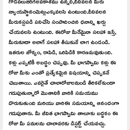
గొడవలుజరిగేఅవకాశము ఉన్నది,దీనివలన మీరు
న్యాయస్థానంమెట్లుఎక్కవలసి ఉంటుంది.దీనివలన
మీరుకస్టపడి పనిచేసి సంపాదించిన ధనాన్ని ఖర్చు
చేయవలసి ఉంటుంది. ఈరోజు మీరేమైనా సలహా ఇస్తే,
మీరుకూడా అలాగే సలహా తీసుకునే లాగ ఉండండి.
ఇతరుల జోక్యం, రాపిడి, ఒరిపిడికి కారణమవుతుంది.
కళ్లు ఎప్పటికీ అబద్ధం చెప్పవు. మీ భాగస్వామి కళ్లు ఈ
రోజు మీకు ఎంతో ప్రత్యేకమైన విషయాన్ని చెప్పకనే
చెబుతాయి. ఎవరైతే చాలారోజులనుండి తీరికలేకుండా
గడుపుతున్నారో మొతానికి వారికి సమయము
దొరుకుతుంది మరియు వారిఈ సమయాన్ని ఆనందంగా
గడుపుతారు. మీ జీవిత భాగస్వామి తాలూకు బద్ధకం ఈ
రోజు మీ పనులను చాలావరకు డిస్టర్బ్ చేయవచ్చు.