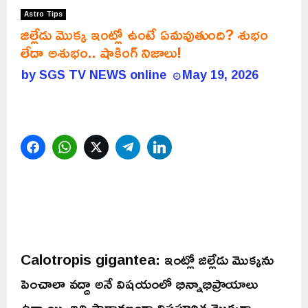
Astro Tips
జిల్లేడు మొక్క ఇంట్లో ఉంటే ఏమవుతుంది? శుభం
లేదా అశుభం.. షాకింగ్ నిజాలు!
by
SGS TV NEWS online
May 19, 2026
Facebook
WhatsApp
Twitter
Telegram
LinkedIn
Calotropis gigantea: ఇంట్లో జిల్లేడు మొక్కను
పెంచాలా వద్దా అనే విషయంలో భిన్నాభిప్రాయాలు
ఉన్నాయి. ఇది సాధారణంగా విషపూరిత మొక్కగా