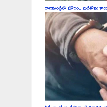
రాజమండ్రిలో ఘోరం.. మెడికోను కారు