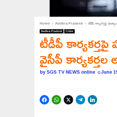
Home
Andhra Pradesh
టీడీపీ కార్యకర్తపై హత్యా
Andhra Pradesh
Crime
టీడీపీ కార్యకర్త
వైసీపీ కార్యకర్తల అర
by
SGS TV NEWS online
June 1
Facebook
WhatsApp
Twitter
Telegram
LinkedIn