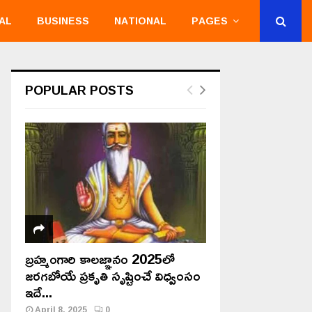
AL
BUSINESS
NATIONAL
PAGES
POPULAR POSTS
బ్రహ్మంగారి కాలజ్ఞానం 2025లో
జరగబోయే ప్రకృతి సృష్టించే విధ్వంసం
ఇదే...
April 8, 2025
0