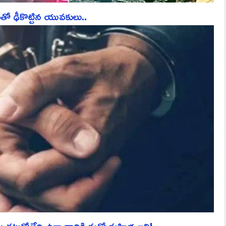
తో ఢీకొట్టిన యువకులు..