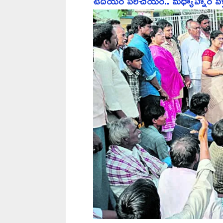
ఉదయం పరిచయం.. మధ్యాహ్నం పెళ్లి.. ర