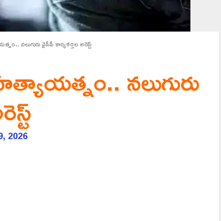
యత్నం.. నలుగురు వైసీపీ కార్యకర్తల అరెస్ట్
పై హత్యాయత్నం.. నలుగురు
ెస్ట్
9, 2026