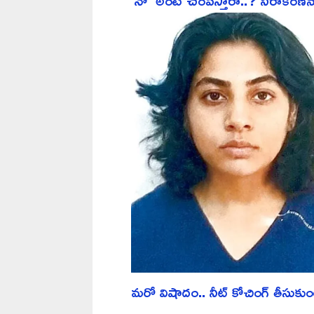
‘నో’ అంటే చంపేస్తారా..? నిరాకరణన
మరో విషాదం.. నీట్ కోచింగ్ తీసుకుంట