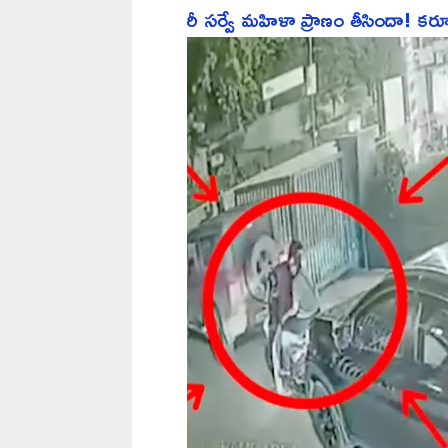
రీ సర్వే మహిళా ప్రాణం తీసిందా! కర్నూల