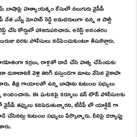
ైజుమ్ బాషాపై హత్యాయత్నం కేసులో నలుగురు వైసీపీ
ీపీ నేత ఎస్వీ మోహన్ రెడ్డి అనుచరులుగా ఉన్న ఆ పార్టీ
అరెస్ట్ చేసి కోర్టులో హాజరుపరిచారు. అరెస్ట్ అనంతరం
ి బురుజు వరకు పోలీసులు నడిపించుకుంటూ తీసుకెళ్లారు.
ారహితంగా కర్రలు, రాళ్లతో దాడి చేసి హత్య చేసేందుకు
దుకాణానికి వెళ్లి తిరిగి వస్తుండగా మాటు వేసిన వైకాపా
ి చేశారు. తీవ్ర గాయాలతో ఉన్న బాషాను కుటుంబ సభ్యులు
ికిత్స అందించారు. ఈ ఘటనపై కర్నూలు వన్ టౌన్ పోలీసులకు
వైసీపీ తప్పులు కనిపెడుతున్నారని, టీడీపీ లో యాక్టివ్ గా
చేసినట్లు కుటుంబ సభ్యులు పేర్కొన్నారు. దీనిపై దర్యాప్తు
శారు.