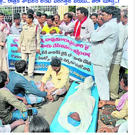
ాత్రికి శోభనం అంటే పరిగెత్తిన వరుడు.. తీరా చూస్తే..!