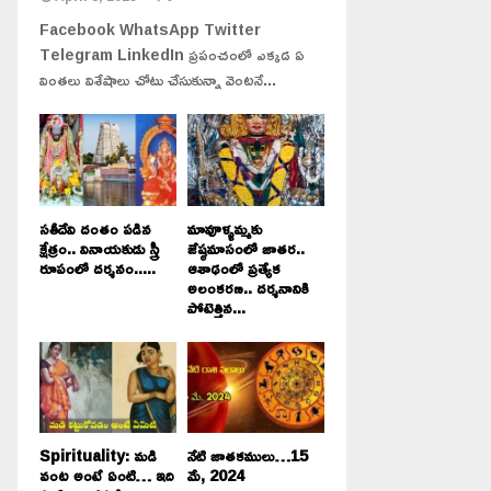
Facebook WhatsApp Twitter
Telegram LinkedIn ప్రపంచంలో ఎక్కడ ఏ
వింతలు విశేషాలు చోటు చేసుకున్నా వెంటనే...
సతీదేవి దంతం పడిన
మావూళ్ళమ్మకు
క్షేత్రం.. వినాయకుడు స్త్రీ
జేష్ఠమాసంలో జాతర..
రూపంలో దర్శనం.....
ఆశాఢంలో ప్రత్యేక
అలంకరణ.. దర్శనానికి
పోటెత్తిన...
Spirituality: మడి
నేటి జాతకములు…15
వంట అంటే ఏంటి… ఇది
మే, 2024