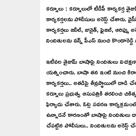
కర్నూలు : కర్నూలులో టీడీపీ కార్యకర్త త
కార్యకర్తలను పోలీసులు అరెస్ట్ చేశారు. వైస
కార్యకర్తలు జలీల్, జునైత్, ఫైజల్, ఆరిఫ్ను 
నిందితులను వన్న్ పీఎస్ నుంచి కొండారెడ్డ
ఇటీవల తైజుమ్ బాషాపై నిందితులు విచక్షణ
యత్నించారు. బాషా తన ఇంటి నుంచి కిరాణా 
కార్యకర్తలు.. అతడిపై తీవ్రస్థాయిలో దాడ
కర్నూలు ప్రభుత్వ ఆసుపత్రికి తరలించి చ
ఫిర్యాదు చేశారు. ఓట్ల సవరణ కార్యక్రమంలో 
ఉన్నాడనే కారణంతో బాషాపై నిందితులు దాడి 
చేపట్టిన పోలీసులు.. నిందితులను అరెస్ట్ చే