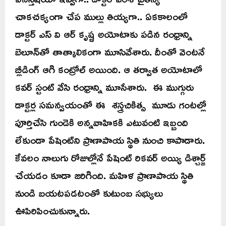
చాకచక్యంగా చేప ముల్లు తియ్యగా.. ఏకకాలంలో
డాక్టర్ ఎస్ వి ఆర్ కృష్ణ అయోటాకు పడిన రంధ్రాన్ని
బెలూన్‌తో తాత్కాలికంగా మూసివేశారు. దీంతో వెంటనే
బ్లీడింగ్ ఆగి కంట్రోల్ అయింది. ఆ తర్వాత అయోటాలో
కవర్ స్టంట్ వేసి రంధ్రాన్ని మూసేశారు. ఈ ముగ్గురు
డాక్టర్ల సమన్వయంతో ఈ శస్త్రచికిత్స మూడు గంటల్లో
పూర్తిచేసి గుండెకి అన్నవాహికకి ఎటువంటి ఇబ్బంది
లేకుండా పేషెంట్‌ని ప్రాణాపాయ స్థితి నుంచి కాపాడారు.
కేవలం నాలుగు రోజుల్లోనే పేషెంట్ రికవర్ అయ్యి డిశ్చార్జ్
చేయడం కూడా జరిగింది. మహిళ ప్రాణాపాయ స్థితి
నుండి బయటపడటంతో కుటుంబ సభ్యులు
ఊపిరిపించుకున్నారు.