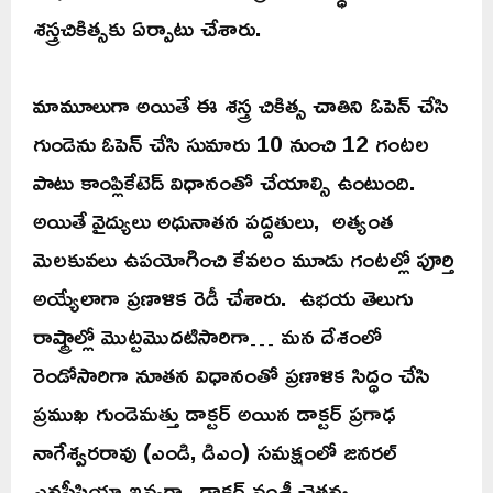
శస్త్రచికిత్సకు ఏర్పాటు చేశారు.
మామూలుగా అయితే ఈ శస్త్ర చికిత్స చాతిని ఓపెన్ చేసి
గుండెను ఓపెన్ చేసి సుమారు 10 నుంచి 12 గంటల
పాటు కాంప్లికేటెడ్ విధానంతో చేయాల్సి ఉంటుంది.
అయితే వైద్యులు అధునాతన పద్దతులు, అత్యంత
మెలకువలు ఉపయోగించి కేవలం మూడు గంటల్లో పూర్తి
అయ్యేలాగా ప్రణాళిక రెడీ చేశారు. ఉభయ తెలుగు
రాష్ట్రాల్లో మొట్టమొదటిసారిగా… మన దేశంలో
రెండోసారిగా నూతన విధానంతో ప్రణాళిక సిద్ధం చేసి
ప్రముఖ గుండెమత్తు డాక్టర్ అయిన డాక్టర్ ప్రగాఢ
నాగేశ్వరరావు (ఎండి, డిఎం) సమక్షంలో జనరల్
ఎనస్తీషియా ఇవ్వగా.. డాక్టర్ వంశీ చైతన్య