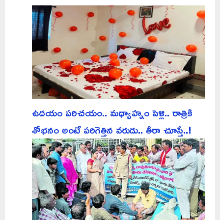
ఉదయం పరిచయం.. మధ్యాహ్నం పెళ్లి.. రాత్రికి
శోభనం అంటే పరిగెత్తిన వరుడు.. తీరా చూస్తే..!