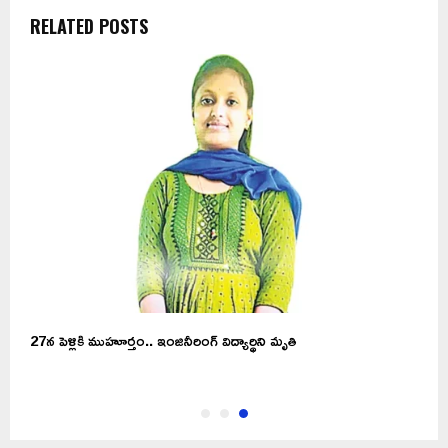
RELATED POSTS
27న పెళ్లికి ముహూర్తం.. ఇంజినీరింగ్ విద్యార్థిని మృతి