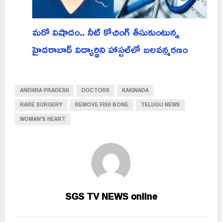
మరో విషాదం.. నీట్ కోచింగ్ తీసుకుంటున్న
హైదరాబాద్ విద్యార్థిని హాస్టల్‌లో బలవన్మరణం
ANDHRA PRADESH
DOCTORS
KAKINADA
RARE SURGERY
REMOVE FISH BONE
TELUGU NEWS
WOMAN'S HEART
SGS TV NEWS online