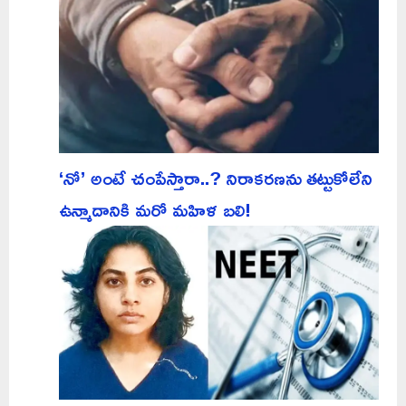
‘నో’ అంటే చంపేస్తారా..? నిరాకరణను తట్టుకోలేని
ఉన్మాదానికి మరో మహిళ బలి!