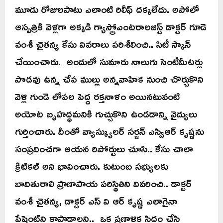
మూడు రోజులపాటు ఎలాంటి రిలీఫ్ దక్కలేదు. అపోలో
ఆస్పత్రికి వెళ్లగా అక్కడి గ్యాస్ట్రోఎంటరాలజిస్ట్ డాక్టర్ గూడె
వంశీ చైతన్య కేసు వివరాలు పరిశీలించి.. సిటీ స్కాన్
చేయించారు. అందులో సుమారు నాలుగు సెంటీమీటర్లు
పొడవు ఉన్న చేప ముల్లు అన్నవాహిక నుంచి చొర్చుకొని
వెళ్లి గుండె లోపల పెద్ద రక్తనాళం అయినటువంటి
అయోట బృహద్ధమనికి గుచ్చుకొని ఉండడాన్ని వైద్యులు
గుర్తించారు. దీంతో వ్యాస్క్యులర్ సర్జన్ ఎస్విఆర్ కృష్ణను
సంప్రదించగా ఆయన రిపోర్టులు చూసి.. కేసు చాలా
క్రిటికల్ అని భావించారు. కుటుంబ సభ్యులకు
బాదితురాలి ప్రాణాపాయ పరిస్థితిని వివరించి.. డాక్టర్
వంశీ చైతన్య, డాక్టర్ ఎస్ వి ఆర్ కృష్ణ ఎలాగైనా
పేషెంట్‌ని కాపాడాలని.. ఒక ప్రణాళిక సిద్ధం చేసి