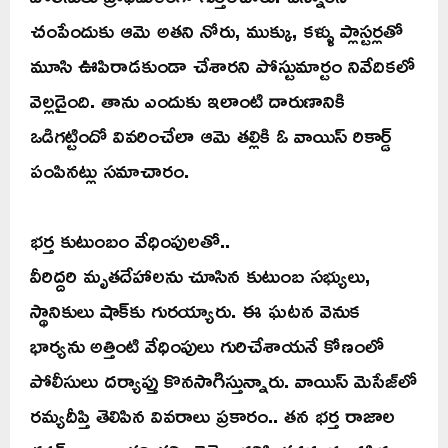
చంపేందుకు ఆమె అతని నోరు, ముక్కు, కళ్ళు ప్లాస్టర్లతో
మూసి ఊపిరాడకుండా చేశారని పోస్టుమార్టం నివేదికలో
వెల్లడైంది. తాను ఎందుకు ఇలాంటి దారుణానికి
ఒడిగట్టిందో వివరించేలా ఆమె తల్లికి ఓ వాయిస్ రికార్డ్
పంపినట్లు సమాచారం.
భర్త కుటుంబం వేధింపులతో..
వీరిద్దరి మృతదేహాలను చూసిన కుటుంబ సభ్యులు,
స్థానికులు షాక్‌కు గురయ్యారు. ఈ ఘటన వెనుక
భార్యను అత్తింటి వేధింపులు గురిచేశాయనే కోణంలో
పోలీసులు దర్యాప్తు కొనసాగిస్తున్నారు. వాయిస్ మెసేజ్‌లో
రమ్యదీప్తి తెలిపిన వివరాలు ప్రకారం.. తన భర్త రాజాల