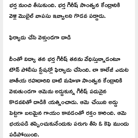
భర్త నుంచి తీసుకుంది. భర్త గిరీష్ సాంత్వన కేంద్రానికి
వెళ్లి మొబైల్ వాపసు ఇవ్వాలని గొడవ పడ్డాడు.
ఫిర్యాదు చేసి వెళ్తుండగా దాడి
దీంతో విద్యా తన భర్త గిరీష్ తనను వేధిస్తున్నాడంటూ
టౌన్ పోలీసు స్టేషన్లో ఫిర్యాదు చేసింది. లా కాలేజీ ఎదుట
జాతీయ రహదారిని దాటి మహిళా సాంత్వన కేంద్రానికి
వెళుతుండగా ఆమెను అడ్డుకున్న గిరీష్ పదునైన
కొడవలితో దాడికి యత్నించాడు. ఆమె చేయిని అడ్డు
పెట్టగా బలమైన గాయం కావడంతో రక్తం కారింది. ఆమె
భయపడి తప్పించుకునేందుకు పరుగు తీసి ఓ కెఫె ముందు
పడిపోయింది.