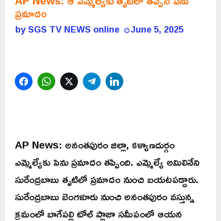
AP News: ఆ ఎమ్మెల్యేకు తృటిలో తప్పిన పెను
ప్రమాదం
by
SGS TV NEWS online
June 5, 2025
Facebook
WhatsApp
Twitter
Telegram
LinkedIn
AP News: అనంతపురం జిల్లా, కళ్యాణదుర్గం
ఎమ్మెల్యేకు పెను ప్రమాదం తప్పింది. ఎమ్మెల్యే అమిలినేని
సురేంద్రబాబు తృటిలో ప్రమాదం నుంచి బయటపడ్డారు.
సురేంద్రబాబు బెంగళూరు నుంచి అనంతపురం వస్తున్న
క్రమంలో బాగేపల్లి టోల్ ప్లాజా సమీపంలో ఆయన