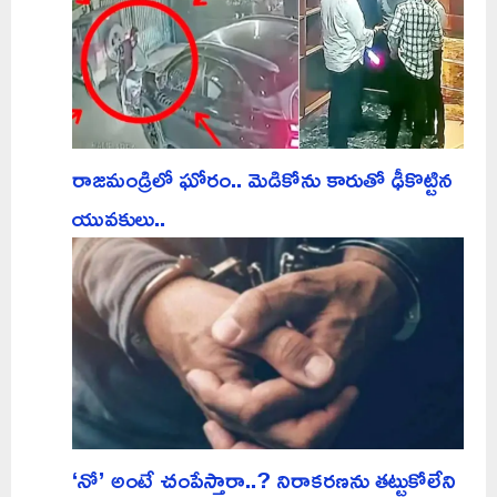
రాజమండ్రిలో ఘోరం.. మెడికోను కారుతో ఢీకొట్టిన
యువకులు..
‘నో’ అంటే చంపేస్తారా..? నిరాకరణను తట్టుకోలేని