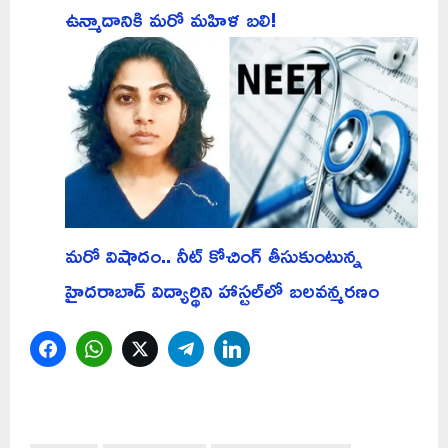
ఉన్మాదానికి మరో మహిళ బలి!
మరో విషాదం.. నీట్ కోచింగ్ తీసుకుంటున్న
హైదరాబాద్ విద్యార్థిని హాస్టల్‌లో బలవన్మరణం
Facebook
WhatsApp
Twitter
Telegram
LinkedIn