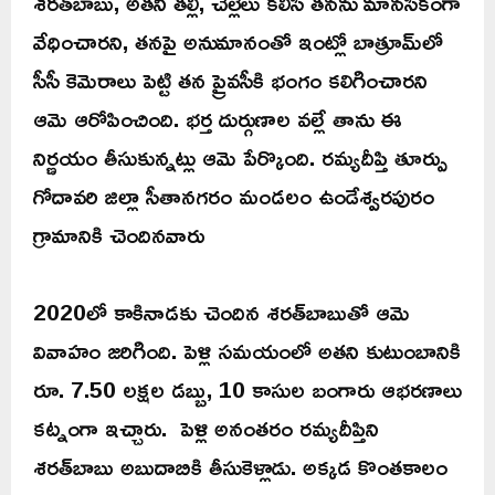
శరత్‌బాబు, అతని తల్లి, చెల్లెలు కలిసి తనను మానసికంగా
వేధించారని, తనపై అనుమానంతో ఇంట్లో బాత్రూమ్‌లో
సీసీ కెమెరాలు పెట్టి తన ప్రైవసీకి భంగం కలిగించారని
ఆమె ఆరోపించింది. భర్త దుర్గుణాల వల్లే తాను ఈ
నిర్ణయం తీసుకున్నట్లు ఆమె పేర్కొంది. రమ్యదీప్తి తూర్పు
గోదావరి జిల్లా సీతానగరం మండలం ఉండేశ్వరపురం
గ్రామానికి చెందినవారు
2020లో కాకినాడకు చెందిన శరత్‌బాబుతో ఆమె
వివాహం జరిగింది. పెళ్లి సమయంలో అతని కుటుంబానికి
రూ. 7.50 లక్షల డబ్బు, 10 కాసుల బంగారు ఆభరణాలు
కట్నంగా ఇచ్చారు. పెళ్లి అనంతరం రమ్యదీప్తిని
శరత్‌బాబు అబుదాబికి తీసుకెళ్లాడు. అక్కడ కొంతకాలం