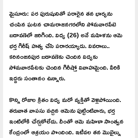
మైసూరు: పర పురుషునితో పరారైన తన భార్యను
చంపిన ఘటన చామరాజనగరలోని సోమవారపేటె
బడావణెలో జరిగింది. విద్య (26) అనే మహిళను ఆమె
భర్త గిరీష్ హత్య చేసి పరారయ్యాడు. వివరాలు..
కరినంజనపుర బడావణెకు చెందిన విద్యకు
సోమవారపేటకు చెందిన గిరీష్తో వివాహమైంది. వీరికి
ఇద్దరు సంతానం ఉన్నారు.
కొన్ని రోజుల క్రితం విద్య మరో వ్యక్తితో వెళ్లిపోయింది.
తరువాత వాపసు వచ్చిన ఆమెను పుట్టింటివారు, భర్త
ఇంటిలోకి చేర్చుకోలేదు. దీంతో ఆమె మహిళా సాంత్వన
కేంద్రంలో ఆశ్రయం పొందింది. ఇటీవల తన మొబైల్ను