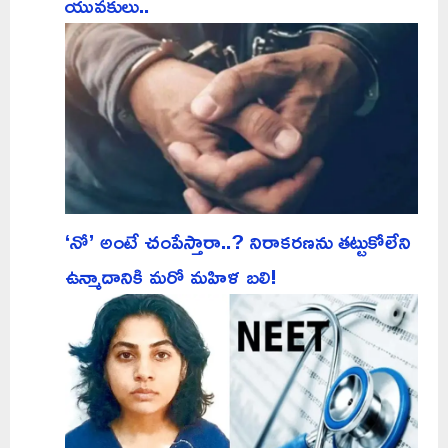
యువకులు..
‘నో’ అంటే చంపేస్తారా..? నిరాకరణను తట్టుకోలేని
ఉన్మాదానికి మరో మహిళ బలి!