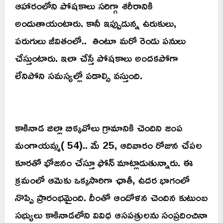
ఆహారంలోని పోషకాలు సరిగ్గా శరీరానికి
అందుతాయంటారు. కానీ ఇప్పుడున్న ఉరుకులు,
పరుగులు జీవితంలో.. తింటూ మరో రెండు పనులు
చేస్తుంటారు. ఇలా చేస్తే పోషకాలు అందకపోగా
లేనిపోని సమస్యల్లో పడాల్సి వస్తుంది.
కాకినాడ జిల్లా బిక్కవోలు గ్రామానికి చెందిని జంప
మంగాయమ్మ( 54).. మే 25, ఆదివారం రోజున చేపల
కూరతో భోజనం చేస్తూ ఫోన్ మాట్లాడుతున్నారు. ఈ
క్రమంలో ఆమెకు ఒక్కసారిగా ఛాతీ, ఉదర భాగంలో
నొప్పి ప్రారంభమైంది. దీంతో ఆందోళన చెందిన కుటుంబ
సభ్యులు కాకినాడలోని వివిధ ఆసపత్రులను సంప్రదించినా