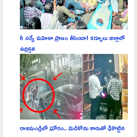
రీ సర్వే మహిళా ప్రాణం తీసిందా! కర్నూలు జిల్లాలో
ఉద్రిక్తత
రాజమండ్రిలో ఘోరం.. మెడికోను కారుతో ఢీకొట్టిన