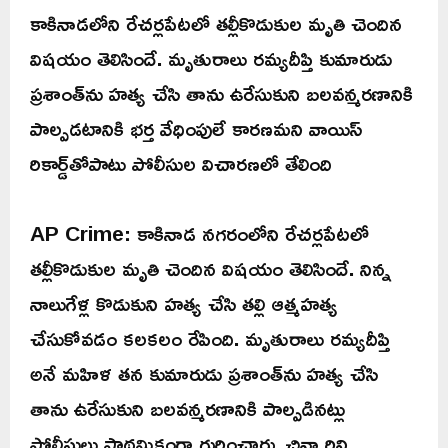
కాకినాడలోని రేచర్లపేటలో తల్లీకొడుకుల మృతి చెందిన
విషయం తెలిసిందే. మృతురాలు రమ్యదీప్తి కుమారుడు
ప్రశాంత్‌ను హత్య చేసి తాను ఉరేసుకుని బలవన్మరణానికి
పాల్పడటానికి భర్త వేధింపులే కారణమని వాయిస్
రికార్డ్‌తోపాటు పోలీసుల విచారణలో తేలింది
AP Crime: కాకినాడ నగరంలోని రేచర్లపేటలో
తల్లీకొడుకుల మృతి చెందిన విషయం తెలిసిందే. నిన్న
నాలుగేళ్ల కొడుకుని హత్య చేసి తల్లి ఆత్మహత్య
చేసుకోవడం కలకలం రేపింది. మృతురాలు రమ్యదీప్తి
అనే మహిళ తన కుమారుడు ప్రశాంత్‌ను హత్య చేసి
తాను ఉరేసుకుని బలవన్మరణానికి పాల్పడినట్లు
పోలీసులు ప్రాథమికంగా గుర్తించారు. చిన్నారిని