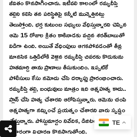
జీవితం కొనసాగించారు. ఇటీవలి కాలంలో రమ్యదీప్తి
తల్లిని కలిసి తన పరిస్థితిపై కన్నీటి మున్నెత్తినట్లు
తెలుస్తోంది. భర్త కుటుంబ సభ్యులు వేధిస్తున్నారని చెప్పిన
ఆమె 15 రోజుల క్రితం కాకినాడకు వచ్చిన శరత్‌బాబుతో
విడిగా ఉంది. అయితే వేధింపులు ఆగకపోవడంతో తీవ్ర
మానసిక ఒత్తిడిలోకి వెళ్లిన రమ్యదీప్తి చివరకు కొడుకును
హతమార్చి తాను ప్రాణాలు తీసుకుందిం. ఇప్పటికే
పోలీసులు కేసు నమోదు చేసి దర్యాప్తు ప్రారంభించారు.
రమ్యదీప్తి తల్లి, బంధువులు మాత్రం ఇది ఆత్మహత్య కాదు..
ప్లాన్ చేసి హత్య చేశారని ఆరోపిస్తున్నారు. ఆమెను చంపి
ఆత్మహత్యగా నమ్మించే ప్రయత్నం చేశారని వారు స్పష్టం
చేస్తున్నారు. పోస్టుమార్టం నివేదిక, డిజిటల్ ఆధారాల
TE
ఆధారంగా విచారణ కొనసాగుతోంది.