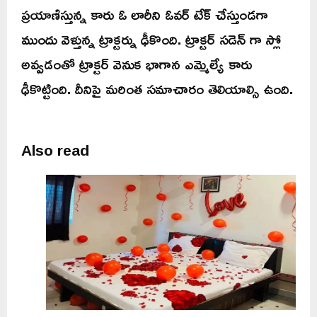
ప్రయాణిస్తున్న కారు ఓ లారీని ఓవర్ టేక్ చేస్తుండగా
ముందు వెళ్తున్న ట్రాక్టర్ను ఢీకొంది. ట్రాక్టర్ సడెన్ గా స్లో
అవ్వడంతో ట్రాక్టర్ వెనుక భాగాన ఎమ్మెల్యే కారు
ఢీకొట్టింది. దీనిపై మరింత సమాచారం తెలియాల్సి ఉంది.
Also read