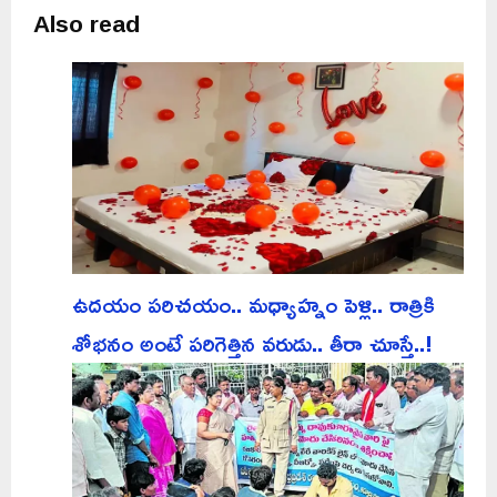
Also read
ఉదయం పరిచయం.. మధ్యాహ్నం పెళ్లి.. రాత్రికి
శోభనం అంటే పరిగెత్తిన వరుడు.. తీరా చూస్తే..!