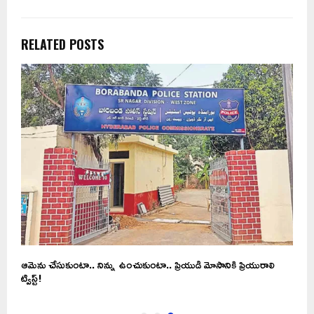
RELATED POSTS
ఆమెను చేసుకుంటా.. నిన్ను ఉంచుకుంటా.. ప్రియుడి మోసానికి ప్రియురాలి
ట్విస్ట్!