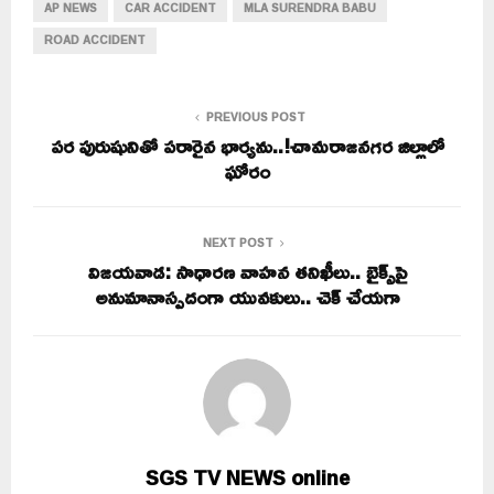
AP NEWS
CAR ACCIDENT
MLA SURENDRA BABU
ROAD ACCIDENT
PREVIOUS POST
పర పురుషునితో పరారైన భార్యను..!చామరాజనగర జిల్లాలో
ఘోరం
NEXT POST
విజయవాడ: సాధారణ వాహన తనిఖీలు.. బైక్స్‌పై
అనుమానాస్పదంగా యువకులు.. చెక్ చేయగా
SGS TV NEWS online