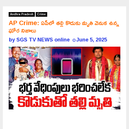
Andhra Pradesh
Crime
AP Crime: ఏపీలో తల్లి కొడుకు మృతి వెనుక ఉన్న
ఘోర నిజాలు
by
SGS TV NEWS online
June 5, 2025