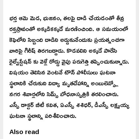
భర్త ఆమె మెడ, భుజనం, తలపై దాడి చేయడంతో తీవ్ర
రక్తస్రావంతో అక్కడికక్కడే మరణించింది. ఆ సమయంలో
కెఫెలోని సిబ్బంది దాడిని అడ్డుకునేందుకు ప్రయత్నంచగా
వారిపై గిరీష్ తిరగబడ్డాడు. కొడవలిని అక్కడే పారేసి
రైల్వేస్టేషన్ కు వెళ్లే రోడ్డు వైపు పరుగెత్తి తప్పించుకున్నాడు.
విషయం తెలిసిన వెంటనే టౌన్ పోలీసులు ఘటనా
స్థలానికి చేరుకుని విద్యా మృతదేహాన్ని అంబులెన్స్లో
నగర శివార్లలోని సిమ్స్ బోధనాస్పత్రికి తరలించారు.
ఎస్పీ డాక్టర్ బీటీ కవిత, ఏఎస్పీ శశిధర్, డీఎస్పీ లక్ష్మయ్య
ఘటనా స్థలాన్ని పరిశీలించారు.
Also read