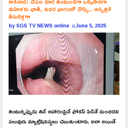
కాకినాడ: చేపల కూర తింటుండగా ఒక్కసారిగా
మహిళకు ఛాతీ, ఉదర భాగంలో నొప్పి.. ఆస్పత్రికి
తీసుకెళ్లగా
by
SGS TV NEWS online
June 5, 2025
తింటున్నప్పుడు తినే ఆహారంపైనే ఫోకస్ పెడితే మంచిదని
పలువురు న్యూట్రిషినిస్టులు చెబుతుంటారు. అలా అయితే