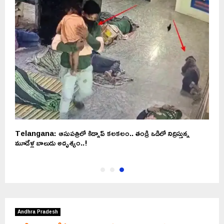
Telangana: ఆసుపత్రిలో కిడ్నాప్ కలకలం.. తండ్రి ఒడిలో నిద్రిస్తున్న
మూడేళ్ల బాలుడు అదృశ్యం..!
Andhra Pradesh