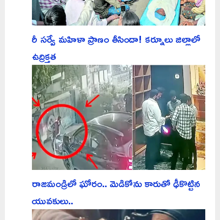
రీ సర్వే మహిళా ప్రాణం తీసిందా! కర్నూలు జిల్లాలో
ఉద్రిక్తత
రాజమండ్రిలో ఘోరం.. మెడికోను కారుతో ఢీకొట్టిన
యువకులు..