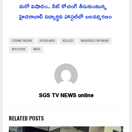
మరో విషాదం.. నీట్ కోచింగ్ తీసుకుంటున్న
హైదరాబాద్ విద్యార్థిని హాస్టల్‌లో బలవన్మరణం
CRIME NEWS
HUSBAND
KILLED
MARRIED WOMAN
MYSORE
WIFE
SGS TV NEWS online
RELATED POSTS