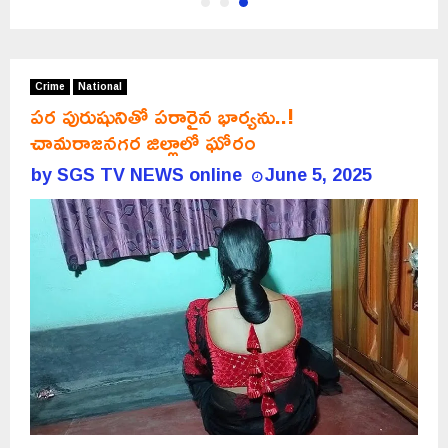
Crime
National
పర పురుషునితో పరారైన భార్యను..!
చామరాజనగర జిల్లాలో ఘోరం
by
SGS TV NEWS online
June 5, 2025