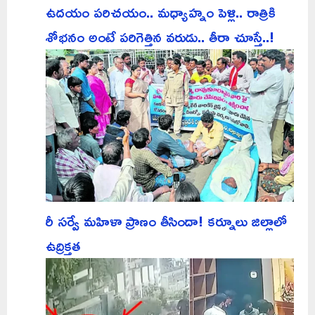
ఉదయం పరిచయం.. మధ్యాహ్నం పెళ్లి.. రాత్రికి
శోభనం అంటే పరిగెత్తిన వరుడు.. తీరా చూస్తే..!
రీ సర్వే మహిళా ప్రాణం తీసిందా! కర్నూలు జిల్లాలో
ఉద్రిక్తత