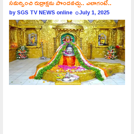
సమర్పించి రుద్రాక్షను పొందవచ్చు.. ఎలాగంటే..
by
SGS TV NEWS online
July 1, 2025