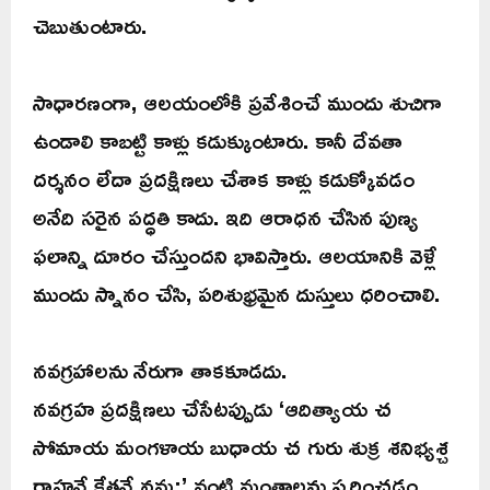
చెబుతుంటారు.
సాధారణంగా, ఆలయంలోకి ప్రవేశించే ముందు శుచిగా
ఉండాలి కాబట్టి కాళ్లు కడుక్కుంటారు. కానీ దేవతా
దర్శనం లేదా ప్రదక్షిణలు చేశాక కాళ్లు కడుక్కోవడం
అనేది సరైన పద్ధతి కాదు. ఇది ఆరాధన చేసిన పుణ్య
ఫలాన్ని దూరం చేస్తుందని భావిస్తారు. ఆలయానికి వెళ్లే
ముందు స్నానం చేసి, పరిశుభ్రమైన దుస్తులు ధరించాలి.
నవగ్రహాలను నేరుగా తాకకూడదు.
నవగ్రహ ప్రదక్షిణలు చేసేటప్పుడు ‘ఆదిత్యాయ చ
సోమాయ మంగళాయ బుధాయ చ గురు శుక్ర శనిభ్యశ్చ
రాహవే కేతవే నమ:’ వంటి మంత్రాలను స్మరించడం