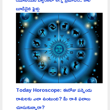
బూడిదైన ఫైళ్లు
Today Horoscope: ఈరోజు పన్నెండు
రాశులకు ఎలా ఉంటుంది? మీ రాశి ఫలాలు
చూసుకున్నారా?