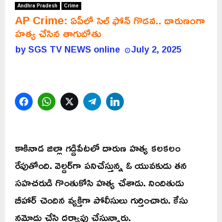
Andhra Pradesh
Crime
AP Crime: ఏపీలో సెల్ ఫోన్ గొడవ.. దారుణంగా
హత్య చేసిన తాగుబోతు
by
SGS TV NEWS online
July 2, 2025
Facebook
WhatsApp
Twitter
Telegram
LinkedIn
కాకినాడ జిల్లా గడ్డిపేటలో దారుణ హత్య కలకలం
రేపుతోంది. వెల్డర్‌గా పనిచేస్తున్న ఓ యువకుడు తన
సహచరుడి గొంతుకోసి హత్య చేశాడు. నిందితుడు
బీహార్‌ చెందిన వ్యక్తిగా పోలీసులు గుర్తించారు. కేసు
నమోదు చేసి దర్యాప్తు చేస్తున్నారు.