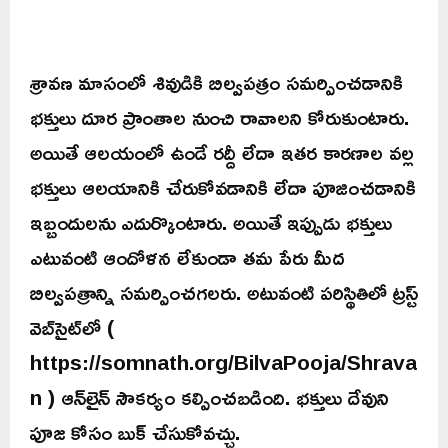
శ్రావణ మాసంలో శివుడికి బిల్వపత్రం సమర్పించడానికి
భక్తులు దూర ప్రాంతాల నుంచి రావాలని కోరుకుంటారు.
అయితే ఆలయంలో ఉండే రద్దీ లేదా ఇతర కారణాల వల్ల
భక్తులు ఆలయానికి చేరుకోవడానికి లేదా పూజించడానికి
ఇబ్బందులను ఎదుర్కొంటారు. అయితే ఇప్పుడు భక్తులు
ఎటువంటి ఆందోళన లేకుండా తమ పేరు మీద
బిల్వపత్రాన్ని సమర్పించగలరు. అటువంటి పరిస్థితిలో ట్రస్ట్
వెబ్‌సైట్‌లో (
https://somnath.org/BilvaPooja/Shrava
n ) ఆన్‌లైన్ సౌకర్యం కల్పించబడింది. భక్తులు దేవుని
పూజ కోసం బుక్ చేసుకోవచ్చు.