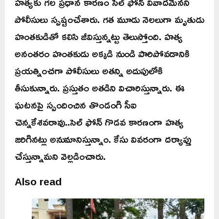
హత్యకు గల ప్రధాన కారణం సెల్ ఫోన్ వివాదమేనని
పోలీసులు స్పష్టంచేశారు. గత మూడు నెలలుగా మృతుడు
హంతకుడితో కలిసి జీవిస్తున్నట్టు తెలుస్తోంది. హత్య
అనంతరం హంతకుడు అక్కడి నుండి పారిపోవడానికి
ప్రయత్నించగా పోలీసులు అతన్ని అదుపులోకి
తీసుకున్నారు. ప్రస్తుతం అతడిని విచారిస్తున్నారు. ఈ
ఘటనపై స్పందించిన తొండంగి సీఐ
చెన్నకేశవరావు..సెల్ ఫోన్ గొడవ కారణంగా హత్య
జరిగినట్లు అనుమానిస్తున్నాం. కేసు వివరంగా దర్యాప్తు
చేస్తున్నామని వెల్లడించారు.
Also read