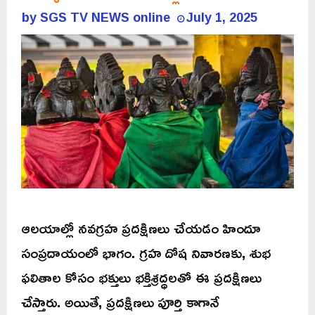
by
SGS TV NEWS online
July 1, 2025
ఆలయాల్లో నవగ్రహ ప్రదక్షిణలు చేయడం హిందూ
సంప్రదాయంలో భాగం. గ్రహ దోష నివారణకు, శుభ
ఫలితాల కోసం భక్తులు భక్తిశ్రద్ధలతో ఈ ప్రదక్షిణలు
చేస్తారు. అయితే, ప్రదక్షిణలు పూర్తి కాగానే