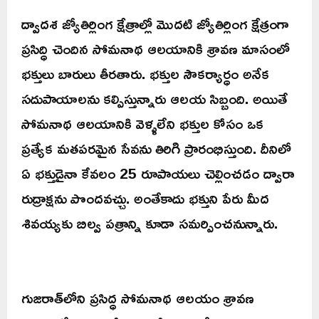
ద్వాదశ జ్యోతిర్లింగ క్షేత్రాల్లో మొదటి జ్యోతిర్లింగ క్షేత్రంగా
ప్రసిద్ధి చెందిన సోమనాథ ఆలయానికి శ్రావణ మాసంలో
భక్తులు బారులు తీరతారు. భక్తుల సౌకర్యార్ధం అనేక
సదుపాయాలను కల్పిస్తున్నారు ఆలయ సిబ్బంది. అయితే
సోమనాథ ఆలయానికి వెళ్ళలేని భక్తుల కోసం ఒక
ప్రత్యేక మతపరమైన సేవను తిరిగి ప్రారంభిస్తుంది. దీనిలో
ఏ భక్తుడైనా కేవలం 25 రూపాయలు చెల్లించడం ద్వారా
రుద్రాక్షను పొందవచ్చు. అంతేకాదు భక్తుని పేరు మీద
శివయ్యకు బిల్వ పత్రాన్ని కూడా సమర్పించనున్నారు.
గుజరాత్‌లోని ప్రసిద్ధ సోమనాథ ఆలయం శ్రావణ