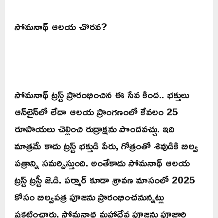
సోమనాథ్ ఆలయ చొరవ?
సోమనాథ్ ట్రస్ట్ ప్రారంభించిన ఈ సేవ కింద.. భక్తులు
ఆన్‌లైన్‌లో లేదా ఆలయ ప్రాంగణంలో కేవలం 25
రూపాయలు చెల్లించి రుద్రాక్షను పొందవచ్చు. ఇది
మాత్రమే కాదు ట్రస్ట్ భక్తుడి పేరు, గోత్రంతో శివుడికి బిల్వ
పత్రాన్ని సమర్పిస్తుంది. అంతేకాదు సోమనాథ్ ఆలయ
ట్రస్ట్ ట్రస్టీ జె.డి. పర్మార్ కూడా శ్రావణ మాసంలో 2025
కోసం బిల్వపత్ర పూజను ప్రారంభించనున్నట్లు
ప్రకటించారు. సోమనాథ మహాదేవ పూజను పూజారి