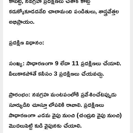
కాబట్టి, నవగ్రహ ప్రదక్షిణలు చేశాక కాళ్లు
కడుక్కోకూడదనేది చాలామంది పండితులు, శాస్త్రవేత్తల
అభిప్రాయం.
ప్రదక్షిణ విధానం:
సంఖ్య: సాధారణంగా 9 లేదా 11 ప్రదక్షిణలు చేయాలి.
వీలుకాకపోతే కనీసం 3 ప్రదక్షిణలు చేయవచ్చు.
ప్రారంభం: నవగ్రహ మంటపంలోకి ప్రవేశించేటప్పుడు
సూర్యుడిని చూస్తూ లోపలికి రావాలి. ప్రదక్షిణలు
సాధారణంగా ఎడమ వైపు నుంచి (చంద్రుని వైపు నుంచి)
మొదలుపెట్టి కుడి వైపునకు చేయాలి.