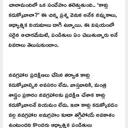
చాలామందిలో ఒక సందేహం తలెత్తుతుంది.. ‘కాళ్లు
కడుక్కోవాలా?’ ఈ చిన్న ప్రశ్న వెనుక అనేక నమ్మకాలు,
ఆధ్యాత్మిక నియమాలు దాగి ఉన్నాయి. ఈ విషయంలో
సరైన ఆచారమేమిటి, పండితులు ఏం చెబుతున్నారు అనే
వివరాలు తెలుసుకుందాం.
నవగ్రహాల ప్రదక్షిణలు చేసిన తర్వాత కాళ్లు
కడుక్కోవాల్సిన అవసరం లేదు. వాస్తవానికి, మంత్ర
శాస్త్రం ప్రకారం నవగ్రహాలకు ప్రదక్షిణ చేశాక కాళ్లు
కడుక్కోవాలనే నియమం లేదు. ఇలా కాళ్లు కడుక్కోవడం
వల్ల నవగ్రహాల అనుగ్రహం కూడా తగ్గిపోయే అవకాశం
ఉంటుందని కొందరు ఆధ్యాత్మిక పండితులు