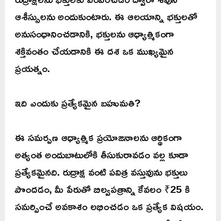
ఆశీస్సులను అందుకుంటారు. ఈ ఆలయాన్ని భక్తులతో
అనుసంధానించడానికి, భక్తులను ఆధ్యాత్మికంగా
శక్తివంతం చేయడానికి ఈ దశ ఒక ముఖ్యమైన
ప్రయత్నం.
ఇది ఎందుకు ప్రత్యేకమైన బహుమతి?
ఈ సమర్పణ ఆధ్యాత్మిక ప్రయోజనాలను ఆర్థికంగా
అత్యంత అందుబాటులోకి తీసుకురావడం వల్ల కూడా
ప్రత్యేకమైనది. రుద్రాక్ష వంటి పవిత్ర వస్తువును భక్తులు
పొందడం, మీ పేరుతో బిల్వపత్రాన్ని కేవలం ₹25 కి
సమర్పించే అవకాశం లభించడం ఒక ప్రత్యేక విషయం.