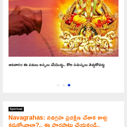
ఆదివారం ఈ పనులు అస్సలు చేయొద్దు.. కోరి సమస్యలు తెచ్చుకోవద్దు
Spiritual
Navagrahas: నవగ్రహ ప్రదక్షిణ చేశాక కాళ్లు
కడుక్కోవాలా?.. ఈ పొరపాట్లు చేయకండి..