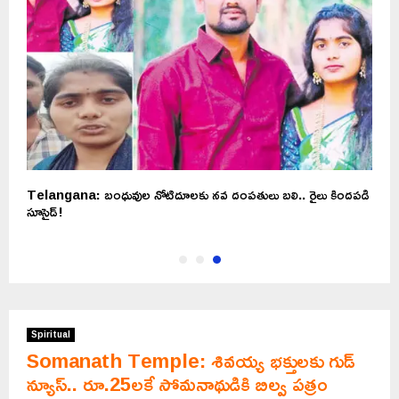
Telangana: బంధువుల నోటిదూలకు నవ దంపతులు బలి.. రైలు కిందపడి
సూసైడ్‌!
Spiritual
Somanath Temple: శివయ్య భక్తులకు గుడ్
న్యూస్.. రూ.25లకే సోమనాథుడికి బిల్వ పత్రం