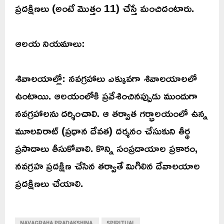
ప్రదక్షిణలు (అంటే మొత్తం 11) చేస్తే మంచిదంటారు.
ఆలయ నియమాలు:
శివాలయాల్లో: నవగ్రహాలు ఎక్కువగా శివాలయాలలో
ఉంటాయి. ఆలయంలోకి ప్రవేశించినప్పుడు ముందుగా
నవగ్రహాలను దర్శించాలి. ఆ తర్వాత గర్భాలయంలో ఉన్న
మూలవిరాట్ (ప్రధాన దేవత) దర్శనం చేసుకుని తీర్థ
ప్రసాదాలు తీసుకోవాలి. కొన్ని సంప్రదాయాల ప్రకారం,
నవగ్రహ ప్రదక్షిణ చేసిన తర్వాతే మిగిలిన దేవాలయాల
ప్రదక్షిణలు చేయాలి.
NAVAGRAHA PRADAKSHINA
SPIRITUAL