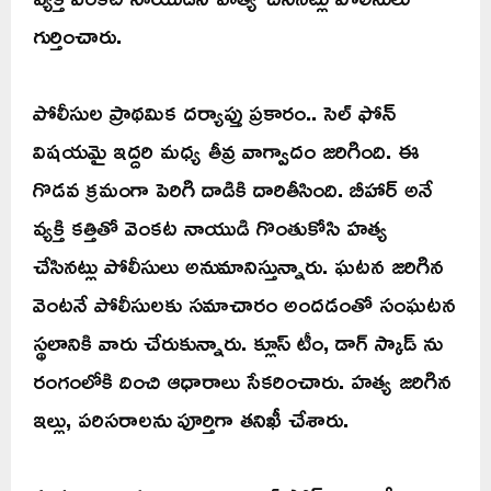
గుర్తించారు.
పోలీసుల ప్రాథమిక దర్యాప్తు ప్రకారం.. సెల్ ఫోన్
విషయమై ఇద్దరి మధ్య తీవ్ర వాగ్వాదం జరిగింది. ఈ
గొడవ క్రమంగా పెరిగి దాడికి దారితీసింది. బీహార్ అనే
వ్యక్తి కత్తితో వెంకట నాయుడి గొంతుకోసి హత్య
చేసినట్లు పోలీసులు అనుమానిస్తున్నారు. ఘటన జరిగిన
వెంటనే పోలీసులకు సమాచారం అందడంతో సంఘటన
స్థలానికి వారు చేరుకున్నారు. క్లూస్ టీం, డాగ్ స్కాడ్ ను
రంగంలోకి దించి ఆధారాలు సేకరించారు. హత్య జరిగిన
ఇల్లు, పరిసరాలను పూర్తిగా తనిఖీ చేశారు.