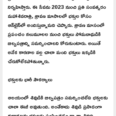
నిర్వహిస్తారు. ఈ సేవను 2023 నుంచి ప్రతి సంవత్సరం
మహాశివరాత్రి, శ్రావణ మాసాలలో భక్తుల కోసం
ఆన్‌లైన్‌లో అందిస్తున్నామని చెప్పారు. శ్రావణ మాసంలో
ప్రపంచం నలుమూలల నుంచి భక్తులు సోమనాథుడికి
బిల్వపత్రాన్ని సమర్పించాలని కోరుకుంటారు. అయితే
అనేక కారణాల వల్ల చాలా మంది భక్తులు ఇక్కడికి
చేరుకోలేకపోతున్నారు.
భక్తులకు భారీ సౌకర్యాలు
ఆలయంలో శివుడికి బిల్వపత్రం సమర్పించలేని భక్తులకు
చాలా ఈజీ అవుతుంది. అంతేకాదు శివుడి ప్రసాదంగా
రుద్రాక్షలను భక్తులకు పంపించడం ద్వారా శివుని