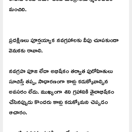
మంచిది.
ప్రదక్షిణలు పూర్తయ్యాక నవగ్రహాలకు వీపు చూపకుండా
వెనుకకు రావాలి.
నవగ్రహ పూజ లేదా అభిషేకం తర్వాత పురోహితులు
సూచిస్తే తప్ప, సాధారణంగా కాళ్లు కడుక్కోవాల్సిన
అవసరం లేదు. ముఖ్యంగా శని గ్రహానికి తైలాభిషేకం
చేసినప్పుడు కొందరు కాళ్లు కడుక్కోమని చెప్పడం
ఆచారం.