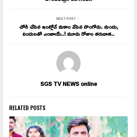
NEXT POST
చోరీ చేసిన ఇంట్లోనే మకాం వేసిన దొంగోడు. మందు,
విందులతో ఎంజాయ్‌..! మూడు రోజుల తరువాత..
SGS TV NEWS online
RELATED POSTS