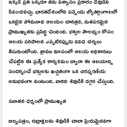
ఇక్కడ ప్రతి ఒక్కరూ తమ విశ్వాసం ప్రకారం దేవుడిని
సేవించవచ్చు. భారతదేశంలోని పన్నెండు జ్యోతిర్లింగాలలో
ఒకటైన సోమనాథ ఆలయం చారిత్రక, మతపరమైన
ప్రాముఖ్యతకు ప్రసిద్ధి చెందింది. భక్తుల సౌలభ్యం కోసం
ఆలయ పరిపాలన ఎప్పటికప్పుడు వివిధ చర్యలు
తీసుకుంటోంది. శ్రావణ మాసంలో ఆలయ అధికారులు
చేపట్టిన ఈ ప్రత్యేక కార్యకమం ద్వారా ఈ ఆలయాన్ని
సందర్శించే భక్తులకు ఖచ్చితంగా ఒక చిరస్మరణీయ
అనుభవంగా ఉంటుంది. వారిని శివుడికి దగ్గర చేస్తుంది.
సనాతన ధర్మంలో ప్రాముఖ్యత
బిల్వపత్రం, రుద్రాక్షలను శివుడికి చాలా ప్రియమైనవిగా