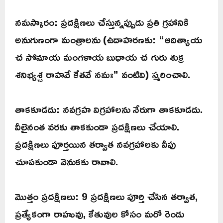
నమస్కారం: ప్రదక్షిణలు చేస్తున్నప్పుడు ప్రతి గ్రహానికి
అనుగుణంగా మంత్రాలను (ఉదాహరణకు: “ఆదిత్యాయ
చ సోమాయ మంగళాయ బుధాయ చ గురు శుక్ర
శనిభ్యశ్చ రాహవే కేతవే నమః” వంటివి) స్మరించాలి.
తాకకూడదు: నవగ్రహ విగ్రహాలను నేరుగా తాకకూడదు.
వీలైనంత వరకు తాకకుండా ప్రదక్షిణలు చేయాలి.
ప్రదక్షిణలు పూర్తయిన తర్వాత నవగ్రహాలకు వీపు
చూపకుండా వెనుకకు రావాలి.
మొత్తం ప్రదక్షిణలు: 9 ప్రదక్షిణలు పూర్తి చేసిన తర్వాత,
ప్రత్యేకంగా రాహువు, కేతువుల కోసం మరో రెండు