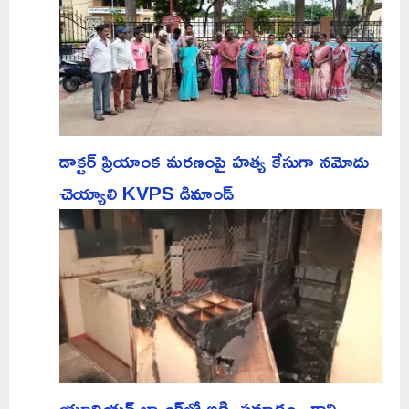
డాక్టర్ ప్రియాంక మరణంపై హత్య కేసుగా నమోదు
చెయ్యాలి KVPS డిమాండ్
యూనియన్ బ్యాంక్‌లో అగ్ని ప్రమాదం.. కాలి