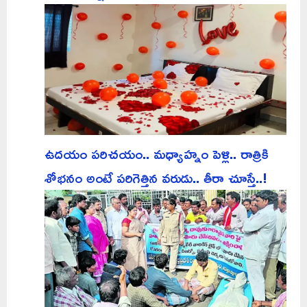
ఉదయం పరిచయం.. మధ్యాహ్నం పెళ్లి.. రాత్రికి
శోభనం అంటే పరిగెత్తిన వరుడు.. తీరా చూస్తే..!