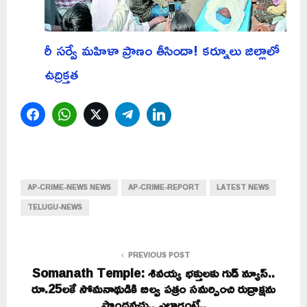
రీ సర్వే మహిళా ప్రాణం తీసిందా! కర్నూలు జిల్లాలో
ఉద్రిక్తత
Facebook
WhatsApp
Twitter
Telegram
LinkedIn
AP-CRIME-NEWS NEWS
AP-CRIME-REPORT
LATEST NEWS
TELUGU-NEWS
PREVIOUS POST
Somanath Temple: శివయ్య భక్తులకు గుడ్ న్యూస్..
రూ.25లకే సోమనాథుడికి బిల్వ పత్రం సమర్పించి రుద్రాక్షను
పొందవచ్చు.. ఎలాగంటే..