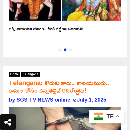
లక్ష్మీ నారాయణ యోగం.. వీరికి పట్టింది బంగారమే
ప
త
Crime
Telangana
Telangana: కొడుకు కాదు.. కాలయముడు..
కాసుల కోసం కన్నతల్లినే కడతేర్చాడు!
by
SGS TV NEWS online
July 1, 2025
TE