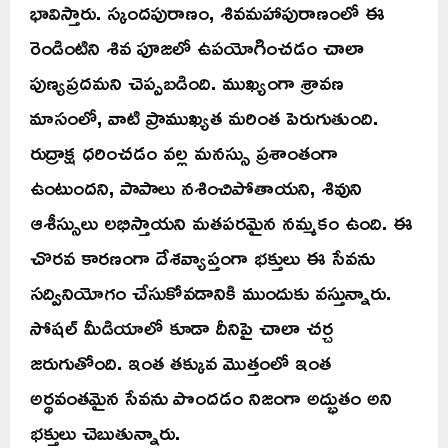
భావిస్తారు. స్కందపురాణం, శివమహాపురాణంలో ఈ
రెండింటిని శివ పూజలో ఉపయోగించడం చాలా
పుణ్యప్రదమని చెప్పబడింది. ముఖ్యంగా శ్రావణ
మాసంలో, వాటి ప్రాముఖ్యత మరింత పెరుగుతుంది.
రుద్రాక్ష ధరించడం వల్ల మనస్సు ప్రశాంతంగా
ఉంటుందని, పాపాలు నశించిపోతాయని, శివుని
ఆశీస్సులు లభిస్తాయని మతపరమైన నమ్మకం ఉంది. ఈ
చొరవ కారణంగా దేశవ్యాప్తంగా భక్తులు ఈ సేవను
సద్వినియోగం చేసుకోవడానికి ముందుకు వస్తున్నారు.
సోషల్ మీడియాలో కూడా దీనిపై చాలా చర్చ
జరుగుతోంది. ఇంత తక్కువ మొత్తంలో ఇంత
అర్థవంతమైన సేవను పొందడం నిజంగా అద్భుతం అని
భక్తులు చెబుతున్నారు.