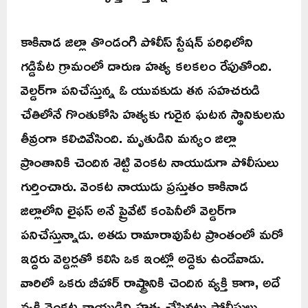
కాకినాడ జిల్లా తొండంగి పోలీస్ స్టేషన్ పరిధిలోని
గడ్డిపేట గ్రామంలో దారుణ హత్య కలకలం రేపుతోంది.
వెల్డర్‌గా పనిచేస్తున్న ఓ యువకుడు తన సహచరుడి
చేతిలోనే గొంతుకోసి హత్యకు గురైన ఘటన స్థానికులను
తీవ్రంగా కలిచివేసింది. మృతుడిని మన్యం జిల్లా
ప్రాంతానికి చెందిన శెట్టి వెంకట నాయుడుగా పోలీసులు
గుర్తించారు. వెంకట నాయుడు ప్రస్తుతం కాకినాడ
జిల్లాలోని లైఫస్ అనే ప్రైవేట్ కంపెనీలో వెల్డర్‌గా
పనిచేస్తున్నాడు. అతడు రామారావుపేట ప్రాంతంలో మరో
ఇద్దరు వెల్డర్లతో కలిసి ఒక ఇంట్లో అద్దెకు ఉండేవాడు.
వారిలో ఒకరు బీహార్ రాష్ట్రానికి చెందిన వ్యక్తి కాగా, అదే
వ్యక్తి వెంకట నాయుడిని హత్య చేసినట్లు పోలీసులు