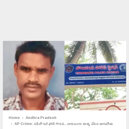
Home
Andhra Pradesh
AP Crime: ఏపీలో సెల్ ఫోన్ గొడవ.. దారుణంగా హత్య చేసిన తాగుబోతు