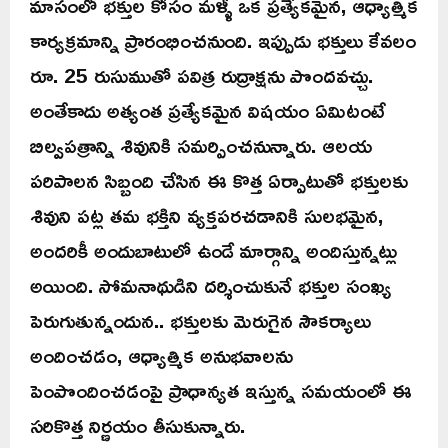
మాసంలో భక్తుల కోసం మళ్ళీ ఒక ప్రత్యేకమైన, ఆధ్యాత్మిక
కార్యక్రమాన్ని ప్రారంభించనుంది. ఇప్పుడు భక్తులు కేవలం
రూ. 25 రుసుముతో పవిత్ర రుద్రాక్షను పొందవచ్చు.
అంతేకాదు అత్యంత ప్రత్యేకమైన విషయం ఏమిటంటే
బిల్వపత్రాన్ని శివునికి సమర్పించనున్నారు. ఆలయ
పరిపాలన సిబ్బంది చేసిన ఈ కొత్త ఏర్పాటుతో భక్తులకు
శివుని పట్ల తమ భక్తిని వ్యక్తపరచడానికి సులభమైన,
అందరికీ అందుబాటులో ఉండే మార్గాన్ని అందిస్తున్నట్లు
అయింది. సోమనాథుడిని దర్శించుకునే భక్తుల సంఖ్య
పెరుగుతున్నందున.. భక్తులకు మెరుగైన సౌకర్యాలు
అందించడం, ఆధ్యాత్మిక అనుభవాలను
పెంపొందించడంపై ప్రాధాన్యత ఇస్తున్న సమయంలో ఈ
సరికొత్త నిర్ణయం తీసుకున్నారు.