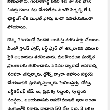
నిలిపివేశారు. గంటలకొద్దీ పవర్ కట్ తో సెల్ ఫోన్
టవర్లు కూడా పని చేయలేదు. దీంతో సిగ్నల్స్ లేక,
ఛార్జింగ్ లేక మొబైల్ ఫోన్లు కూడా పనిచేయకుండా
పోయాయి.
కొన్ని ఏరియాల్లో మొదటి అంతస్తు వరకు నీళ్లు చేరాయి.
దీంతో గ్రౌండ్ ఫ్లోర్, ఫస్ట్ ఫ్లోర్ లో ఉన్నవారిని భవనాల
పైకి అధికారులు తరలించారు. మరికొందరిని సురక్షిత
ప్రాంతాలకు తరలించారు. పడవల ద్వారానే ఆహారాన్ని
సరఫరా చేస్తున్నారు. డ్రోన్స్ ద్వారా ఆహారం సప్లయ్
చేయడానికి ప్రయత్నిస్తున్నారు. హెలికాప్టర్లు, బోట్లు,
ఎన్డీఆర్ఎఫ్ టీమ్ లు, ప్రభుత్వ సిబ్బంది, స్వచ్ఛంద
సంస్థలు.. విజయవాడను ఆదుకోవడానికి ఇలా అంతా
రంగంలోకి దిగారు. దాదాపు 50 వేల ఇళ్లు, 3 లక్షల