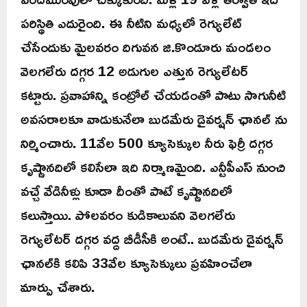
పరిస్థితి ఎదురైంది. ఈ నీటిని మధ్యలో రెగ్యులేట్‌
చేసేందుకు మైలవరం దిగువన జి.కొండూరు మండలం
వెలగలేరు దగ్గర 12 అడుగుల ఎత్తున రెగ్యులేటర్
కట్టారు. ప్రవాహాన్ని కంట్రోల్ చేయడంతో పాటు సాగునీటి
అవసరాలకూ వాడుకునేలా బుడమేరు డైవర్షన్ ఛానల్ ను
నిర్మించారు. 11వేల 500 క్యూసెక్కుల నీరు ఫెర్రీ దగ్గర
కృష్ణానదిలో కలిసేలా ఇది నిర్మాణమైంది. ఎన్టీపీఎస్‌ నుంచి
వచ్చే వేడినీళ్లు కూడా దీంతో పాటే కృష్ణానదిలో
కలుస్తాయి. పోలవరం కుడికాలువని వెలగలేరు
రెగ్యులేటర్ దగ్గర వద్ద బీడీసీకి అంటే.. బుడమేరు డైవర్షన్‌
ఛానల్‌కి కలిపి 33వేల క్యూసెక్కులు ప్రవహించేలా
మార్పు చేశారు.