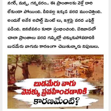
నగర్, నున్న, గన్నవరం.. ఈ ప్రాంతాలకు వెళ్లే దారి
లేకుండా పోయింది. దీనివల్ల ఇక్కడ వరద ముంచెత్తింది.
అందుకే అనేక అపార్ట్ మెంట్ లు, ఇళ్లపై వరద ఎఫెక్ట్
పడింది. జనజీవనం కూడా స్తంభించింది. బెజవాడలో
చాలా ప్రాంతాలు వరద గుప్పిట్లో చిక్కుకుపోవడానికి
బుడమేరు వాగును కారణంగా చెబుతున్నారు నిపుణులు.