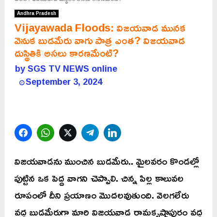
Andhra Pradesh
Vijayawada Floods: విజయవాడ మునక
వెనుక బుడమేరు వాగు పాత్ర ఎంత? విజయవాడ
దుస్థితికి అసలు కారణమేంటి?
by
SGS TV NEWS online
September 3, 2024
Facebook
WhatsApp
Twitter
Telegram
LinkedIn
విజయవాడను ముంచిన బుడమేరు.. మైలవరం కొండల్లో
పుట్టిన ఒక పెద్ద వాగని చెప్పాలి. చిన్న పిల్ల కాలువల
రూపంలో దీని ప్రయాణం మొదలవుతుంది. వెలగలేరు
వద్ద బుడమేరుగా మారి విజయవాడ రామకృష్ణాపురం వద్ద