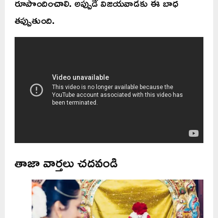
రూపొందించాలి. అప్పుడే విజయవాడకు ఈ బాధ
తప్పుతుంది.
తాజా వార్తలు చదవండి