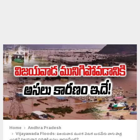
Home
Andhra Pradesh
Vijayawada Floods: విజయవాడ మునక వెనుక బుడమేరు వాగు పాత్ర
ఎంత? విజయవాడ దుస్థితికి అసలు కారణమేంటి?