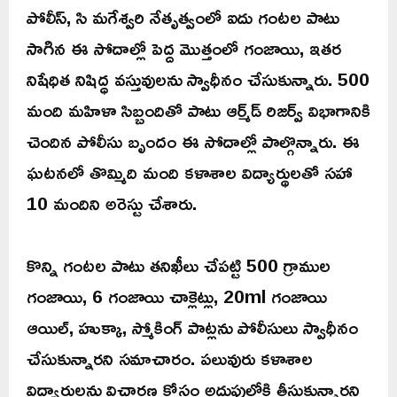
పోలీస్, సి మగేశ్వరి నేతృత్వంలో ఐదు గంటల పాటు
సాగిన ఈ సోదాల్లో పెద్ద మొత్తంలో గంజాయి, ఇతర
నిషేధిత నిషిద్ధ వస్తువులను స్వాధీనం చేసుకున్నారు. 500
మంది మహిళా సిబ్బందితో పాటు ఆర్మ్‌డ్ రిజర్వ్ విభాగానికి
చెందిన పోలీసు బృందం ఈ సోదాల్లో పాల్గొన్నారు. ఈ
ఘటనలో తొమ్మిది మంది కళాశాల విద్యార్థులతో సహా
10 మందిని అరెస్టు చేశారు.
కొన్ని గంటల పాటు తనిఖీలు చేపట్టి 500 గ్రాముల
గంజాయి, 6 గంజాయి చాక్లెట్లు, 20ml గంజాయి
ఆయిల్, హుక్కా, స్మోకింగ్ పాట్లను పోలీసులు స్వాధీనం
చేసుకున్నారని సమాచారం. పలువురు కళాశాల
విద్యార్థులను విచారణ కోసం అదుపులోకి తీసుకున్నారని