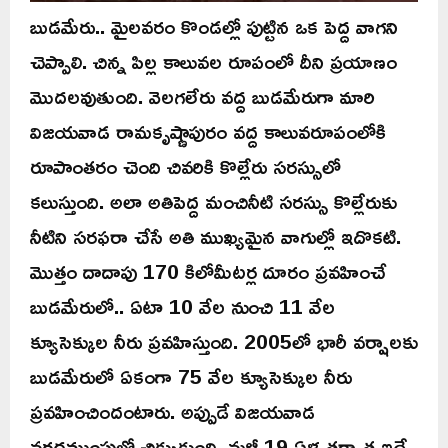
బుడమేరు.. మైలవరం కొండల్లో పుట్టిన ఒక పెద్ద వాగని
చెప్పాలి. చిన్న పిల్ల కాలువల రూపంలో దీని ప్రయాణం
మొదలవుతుంది. వెలగలేరు వద్ద బుడమేరుగా మారి
విజయవాడ రామకృష్ణాపురం వద్ద కాలువరూపంలోకి
రూపాంతరం చెంది చివరికి కొల్లేరు సరస్సులో
కలుస్తుంది. అలా అతిపెద్ద మంచినీటి సరస్సు కొల్లేరుకు
నీటిని సరఫరా చేసే అతి ముఖ్యమైన వాగుల్లో ఇదొకటి.
మొత్తం దాదాపు 170 కిలోమీటర్ల దూరం ప్రవహించే
బుడమేరులో.. ఏటా 10 వేల నుంచి 11 వేల
క్యూసెక్కుల నీరు ప్రవహిస్తుంది. 2005లో భారీ వర్షాలకు
బుడమేరులో ఏకంగా 75 వేల క్యూసెక్కుల నీరు
ప్రవహించిందంటారు. అప్పుడే విజయవాడ
వరదముంపులో చిక్కుకుంది. మళ్లీ 19 ఏళ్ల తర్వాత ఇదే