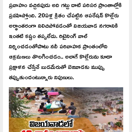
ప్రవాహం వచ్చినపుడు అది గట్టు దాటి పరిసర ప్రాంతాల్లోకి
ప్రవహిస్తోంది. 20ఏళ్ల క్రితం చేపట్టిన ఆపరేషన్ కొల్లేరు
అర్థాంతరంగా నిలిచిపోవడంతో విజయవాడ నగరానికి
ఇంతటి కష్టం తప్పలేదు. రిటైనింగ్ వాల్
నిర్మించడంతోపాటు నదీ పరివాహక ప్రాంతంలోని
ఆక్రమణలు తొలగించడం.. అలాగే కొల్లేరును కూడా
ప్రక్షాళన చేస్తేనే బుడమేరుతో బెజవాడకు ముప్పు
తప్పుతుందంటున్నారు నిపుణులు.