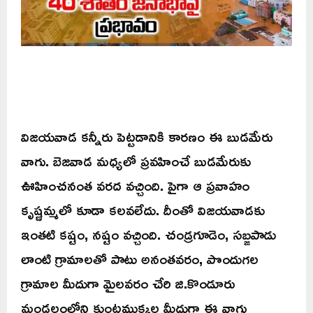
విజయవాడ కన్నీరు పెట్టడానికి కారణం ఈ బుడమేరు
వాగు. బెజవాడ మధ్యలో ప్రవహించే బుడమేరుకు
ఊహించనంత వరద వచ్చింది. పైగా ఆ ప్రవాహం
కృష్ణమ్మలో కూడా కలవలేదు. దీంతో విజయవాడకు
ఇంతటి కష్టం, నష్టం వచ్చింది. చండ్రగూడెం, సబ్జపాడు
లాంటి గ్రామాలతో పాటు అనంతవరం, పొందుగల
గ్రామాల మీదుగా మైలవరం చేరి జి.కొండూరు
మండలంలోని కుంటముక్కల మీదుగా ఈ వాగు