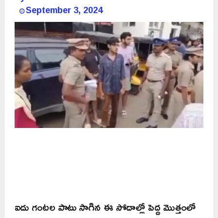
September 3, 2024
ఐదు గంటల పాటు సాగిన ఈ సోదాల్లో పెద్ద మొత్తంలో