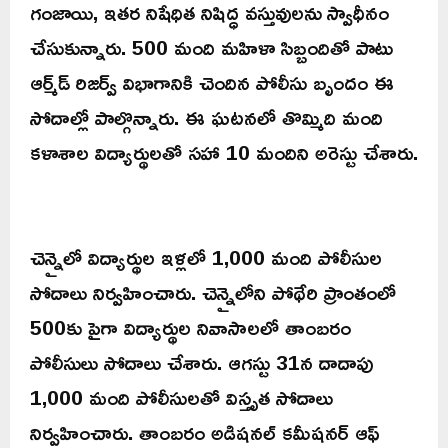
గంజాయి, ఇతర నిషేధిత నిషిద్ధ వస్తువులను స్వాధీనం
చేసుకున్నారు. 500 మంది మహిళా సిబ్బందితో పాటు
ఆర్మ్‌డ్ రిజర్వ్ విభాగానికి చెందిన పోలీసు బృందం ఈ
సోదాల్లో పాల్గొన్నారు. ఈ ఘటనలో తొమ్మిది మంది
కళాశాల విద్యార్థులతో సహా 10 మందిని అరెస్టు చేశారు.
చెన్నైలో విద్యార్థుల ఇళ్లలో 1,000 మంది పోలీసుల
సోదాలు నిర్వహించారు. చెన్నైలోని పోథేరి ప్రాంతంలో
500కు పైగా విద్యార్థుల నివాసాలలో తాంబరం
పోలీసులు సోదాలు చేశారు. ఆగస్టు 31న దాదాపు
1,000 మంది పోలీసులతో విస్తృత సోదాలు
నిర్వహించారు. తాంబరం అడిషనల్ కమీషనర్ ఆఫ్