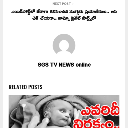
NEXT POST
ఎయిర్‌పోర్ట్‌లో తేడాగా కనిపించిన ముగ్గురు ప్రయాణికులు.. ఆపి
చెక్ చేయగా.. వామ్మో ప్రైవేట్ పార్ట్స్‌లో
SGS TV NEWS online
RELATED POSTS