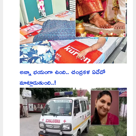
అన్నా భయంగా ఉంది.. చంద్రకళ ఏదేదో
మాట్లాడుతుంది..!