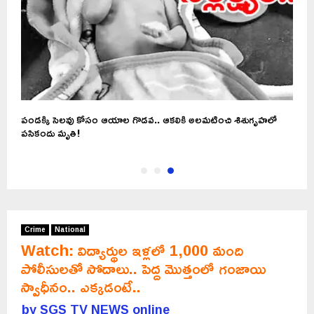
పండక్కి సెలవు కోసం ఆయాల గొడవ.. ఆకలికి అలమటించి శిశుగృహలో
పసికందు మృతి!
Crime
National
Watch: విద్యార్థుల ఇళ్లలో 1,000 మంది
పోలీసులతో సోదాలు.. పెద్ద మొత్తంలో గంజాయి
స్వాధీనం.. ఎక్కడంటే..
by
SGS TV NEWS online