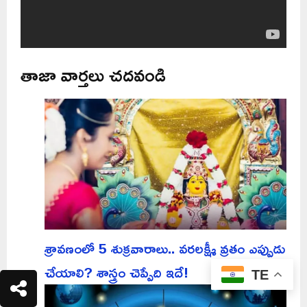
తాజా వార్తలు చదవండి
శ్రావణంలో 5 శుక్రవారాలు.. వరలక్ష్మీ వ్రతం ఎప్పుడు
చేయాలి? శాస్త్రం చెప్పేది ఇదే!
TE