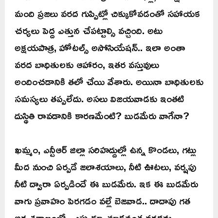
మంది ప్రజలు వరద గుప్పిట్లో చిక్కుకోవడంతో సహాయక
చర్యలు పెద్ద ఎత్తున చేపట్టాల్సి వచ్చింది. అటు
అక్షయపాత్ర, హోటల్స్ అసోసియేషన్.. ఇలా అంతా
వరద బాధితులకు ఆహారం, ఇతర వస్తువులు
అందించడానికి తలో చేయి వేశారు. అయినా బాధితులకు
సమస్యలు తప్పలేదు. అసలు విజయవాడకు ఇంతటి
దుస్థితి రావడానికి కారణమేంటి? బుడమేరు వాగేనా?
ఖమ్మం, ఎన్టీఆర్ జిల్లా సరిహద్దుల్లో ఉన్న కొండలు, గట్లు
మీద నుంచి ఏర్పడే జలాశయాలు, నీటి ఊటలు, వర్షపు
నీటి ద్వారా ఏర్పడిందే ఈ బుడమేరు. ఇక ఈ బుడమేరు
వాగు ప్రవాహం పెరగడం వల్లే బెజవాడ.. దాదాపు గత
అర్థ శతాబ్దంలో.. ఎప్పుడూ చూడనంత వరదను