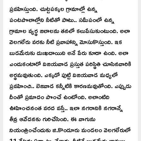
ప్రవహిస్తుంది. చుట్టపక్కల గ్రామాల్లో ఉన్న
పంటపొలాల్లోని నీటితో పాటు.. సమీపంలో ఉన్న
గ్రామాల వ్యర్థ జలాలను తనలో కలుపేసుకుంటుంది. అలా
వెలగలేరు వరకు నీటి ప్రవాహాన్ని మోసుకొస్తుంది. ఇక
బుడమేరుకు దుఃఖదాయిని అనే పేరు కూడా ఉంది. అలా
ఎందుకంటారో విజయవాడ ప్రస్తుత పరిస్థితి చూసినవారికి
అర్థమవుతుంది. ఎక్కడో పుట్టి విజయవాడ మధ్యలో
ప్రవహించి.. బెజవాడ కన్నీటికి కారణమవుతోంది. ఎప్పుడు
దీంతో ప్రమాదం పొంచే ఉంటోంది. అలాంటిది
ఊహించనంత వరద వస్తే.. ఇలా నగరానికి నగరాన్నే
తీవ్ర ఆవేదనకు గురిచేసింది. ఈ వాగును
నియంత్రించేందుకు జి.కొండూరు మండలం వెలగలేరులో
11 గేట్లను ఏర్పాటు చేశారు. వీటినే బుడమేరు లాకులు