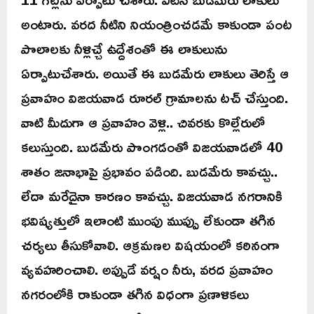
అంటారు. వరద నీటిని నియంత్రించడమే కాకుండా పంట
పొలాలకు నీళ్లిచ్చే ఉద్దేశంతో ఈ లాకులును
ఏర్పాటుచేశారు. అయితే ఈ బుడమేరు లాకులు తెరిస్తే ఆ
ప్రవాహం విజయవాడ రూరల్ గ్రామాలను టచ్ చేస్తుంది.
వాటి మీదుగా ఆ ప్రవాహం వెళ్లి.. చివరకు కొల్లేరులో
కలుస్తుంది. బుడమేరు పొంగడంతో విజయవాడలో 40
శాతం జనాభాపై ప్రభావం పడింది. బుడమేరు కావచ్చు..
లేదా మరేదైనా కారణం కావచ్చు. విజయవాడ నగరానికి
భవిష్యత్తులో ఇలాంటి ముంపు ముప్పు లేకుండా తగిన
చర్యలు తీసుకోవాలి. ఆక్రమణల విషయంలో కఠినంగా
వ్యవహరించాలి. అప్పుడే వర్షం నీరు, వరద ప్రవాహం
నగరంలోకి రాకుండా తగిన విధంగా ప్రణాళికలు