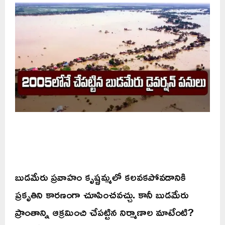
బుడమేరు ప్రవాహం కృష్ణమ్మలో కలవకపోవడానికి
ప్రకృతిని కారణంగా చూపించవచ్చు. కానీ బుడమేరు
ప్రాంతాన్ని ఆక్రమించి చేపట్టిన నిర్మాణాల మాటేంటి?