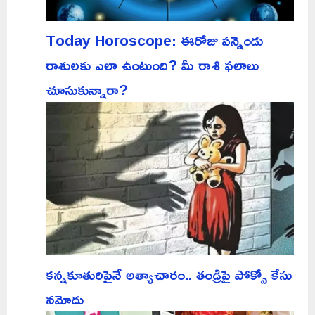
Today Horoscope: ఈరోజు పన్నెండు
రాశులకు ఎలా ఉంటుంది? మీ రాశి ఫలాలు
చూసుకున్నారా?
కన్నకూతురిపైనే అత్యాచారం.. తండ్రిపై పోక్సో కేసు
నమోదు