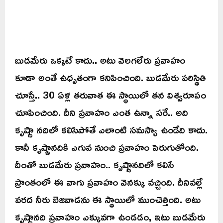
బుడమేరు ఒక్కటే కాదు.. అటు వెలగలేరు ప్రవాహం
కూడా అంతే ఉధృతంగా కనిపించింది. బుడమేరు పరిస్థితి
చూస్తే.. 30 ఏళ్ల తరువాత ఈ స్థాయిలో తన విశ్వరూపం
చూపించింది. దీని ప్రవాహం ఎంత ఉన్నా సరే.. అది
కృష్ణా నదిలో కలిసిపోతే ఎలాంటి సమస్యా ఉండేది కాదు.
కానీ కృష్ణానదికి ఎగువ నుంచి ప్రవాహం పెరుగుతోంది.
దీంతో బుడమేరు ప్రవాహం.. కృష్ణానదిలో కలిసే
ప్రాంతంలో ఈ వాగు ప్రవాహం వెనక్కు వచ్చింది. దీనివల్లే
వరద నీరు బెజవాడను ఈ స్థాయిలో ముంచెత్తింది. అటు
కృష్ణానది ప్రవాహం ఎక్కువగా ఉండడం, ఇటు బుడమేరు