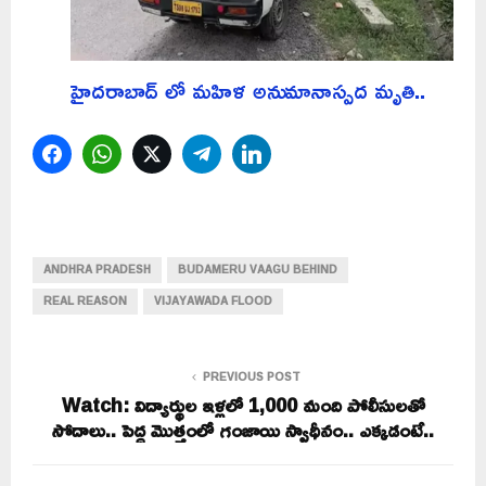
హైదరాబాద్ లో మహిళ అనుమానాస్పద మృతి..
Facebook
WhatsApp
Twitter
Telegram
LinkedIn
ANDHRA PRADESH
BUDAMERU VAAGU BEHIND
REAL REASON
VIJAYAWADA FLOOD
PREVIOUS POST
Watch: విద్యార్థుల ఇళ్లలో 1,000 మంది పోలీసులతో
సోదాలు.. పెద్ద మొత్తంలో గంజాయి స్వాధీనం.. ఎక్కడంటే..