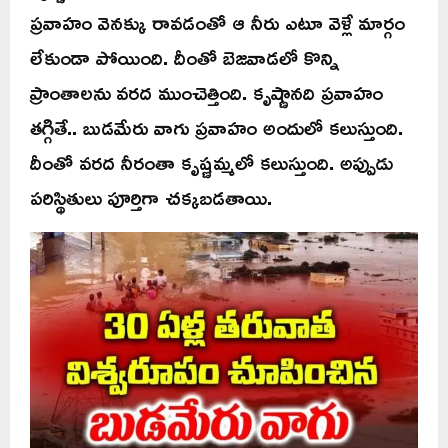
ప్రవాహం వెనక్కు రావడంతో ఆ నీరు ఎటూ వెళ్లే మార్గం
లేకుండా పోయింది. దీంతో బెజవాడలో కొన్ని
ప్రాంతాలను వరద ముంచెత్తింది. కృష్ణానది ప్రవాహం
తగ్గితే.. బుడమేరు వాగు ప్రవాహం అందులో కలుస్తుంది.
దీంతో వరద నీరంతా కృష్ణమ్మలో కలుస్తుంది. అప్పుడు
పరిస్థితులు పూర్తిగా చక్కబడతాయి.