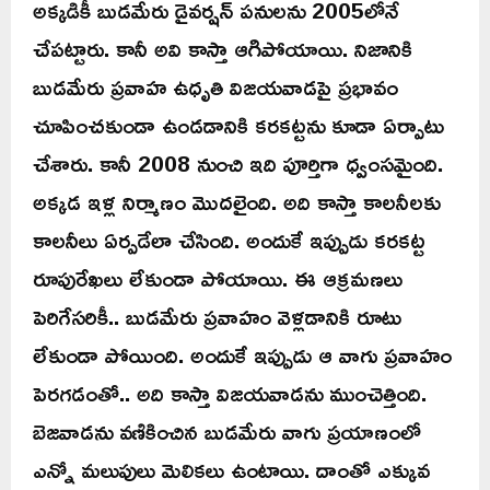
అక్కడికీ బుడమేరు డైవర్షన్ పనులను 2005లోనే
చేపట్టారు. కానీ అవి కాస్తా ఆగిపోయాయి. నిజానికి
బుడమేరు ప్రవాహ ఉధృతి విజయవాడపై ప్రభావం
చూపించకుండా ఉండడానికి కరకట్టను కూడా ఏర్పాటు
చేశారు. కానీ 2008 నుంచి ఇది పూర్తిగా ధ్వంసమైంది.
అక్కడ ఇళ్ల నిర్మాణం మొదలైంది. అది కాస్తా కాలనీలకు
కాలనీలు ఏర్పడేలా చేసింది. అందుకే ఇప్పుడు కరకట్ట
రూపురేఖలు లేకుండా పోయాయి. ఈ ఆక్రమణలు
పెరిగేసరికీ.. బుడమేరు ప్రవాహం వెళ్లడానికి రూటు
లేకుండా పోయింది. అందుకే ఇప్పుడు ఆ వాగు ప్రవాహం
పెరగడంతో.. అది కాస్తా విజయవాడను ముంచెత్తింది.
బెజవాడను వణికించిన బుడమేరు వాగు ప్రయాణంలో
ఎన్నో మలుపులు మెలికలు ఉంటాయి. దాంతో ఎక్కువ