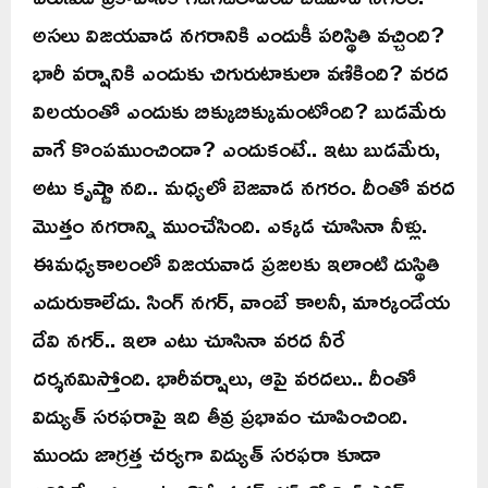
అసలు విజయవాడ నగరానికి ఎందుకీ పరిస్థితి వచ్చింది?
భారీ వర్షానికి ఎందుకు చిగురుటాకులా వణికింది? వరద
విలయంతో ఎందుకు బిక్కుబిక్కుమంటోంది? బుడమేరు
వాగే కొంపముంచిందా? ఎందుకంటే.. ఇటు బుడమేరు,
అటు కృష్ణా నది.. మధ్యలో బెజవాడ నగరం. దీంతో వరద
మొత్తం నగరాన్ని ముంచేసింది. ఎక్కడ చూసినా నీళ్లు.
ఈమధ్యకాలంలో విజయవాడ ప్రజలకు ఇలాంటి దుస్థితి
ఎదురుకాలేదు. సింగ్ నగర్, వాంబే కాలనీ, మార్కండేయ
దేవి నగర్.. ఇలా ఎటు చూసినా వరద నీరే
దర్శనమిస్తోంది. భారీవర్షాలు, ఆపై వరదలు.. దీంతో
విద్యుత్ సరఫరాపై ఇది తీవ్ర ప్రభావం చూపించింది.
ముందు జాగ్రత్త చర్యగా విద్యుత్ సరఫరా కూడా