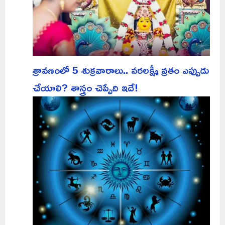
శ్రావణంలో 5 శుక్రవారాలు.. వరలక్ష్మీ వ్రతం ఎప్పుడు
చేయాలి? శాస్త్రం చెప్పేది ఇదే!