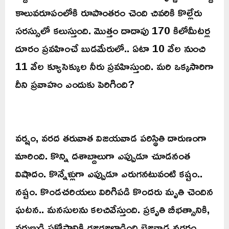
కాలువరూపంలోకి రూపాంతరం చెంది చివరికి కొల్లేరు
సరస్సులో కలుస్తుంది. మొత్తం దాదాపు 170 కిలోమీటర్ల
దూరం ప్రవహించే బుడమేరులో.. ఏటా 10 వేల నుంచి
11 వేల క్యూసెక్కుల నీరు ప్రవహిస్తుంది. మరి ఒక్కసారిగా
దీని ప్రవాహం ఎందుకు పెరిగింది?
వర్షం, వరద తరువాత విజయవాడ పరిస్థితి దారుణంగా
మారింది. కొన్ని దశాబ్దాలుగా ఎప్పుడూ చూడనంత
విషాదం. కొన్నేళ్లుగా ఎప్పుడూ ఎరుగనటువంటి కష్టం..
నష్టం. కొండచరియలు విరిగిపడి కొందరు మృతి చెందిన
ఘటన.. మనసులను కలచివేస్తుంది. ప్రకృతి బీభత్సానికి,
వరుణుడి ప్రకోపానికి గజగజలాడింది బెజవాడ నగరం.