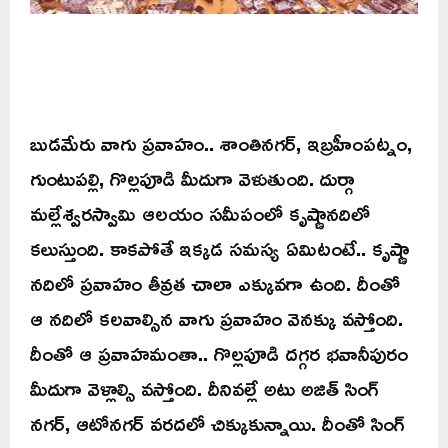
బుడమేరు వాగు ప్రవాహం.. శాంతినగర్, ఇబ్రహీంపట్నం,
గుంటుపల్లి, గొల్లపూడి మీదుగా వెళుతుంది. దుర్గా
మల్లేశ్వరస్వామి ఆలయం సమీపంలో కృష్ణానదిలో
కలుస్తుంది. కాకపోతే ఇక్కడ సమస్య ఏమిటంటే.. కృష్ణా
నదిలో ప్రవాహం తీవ్రత చాలా ఎక్కువగా ఉంది. దీంతో
ఆ నదిలో కలవాల్సిన వాగు ప్రవాహం వెనక్కు వస్తోంది.
దీంతో ఆ ప్రవాహమంతా.. గొల్లపూడి దగ్గర భవానీపురం
మీదుగా వెళ్లాల్సి వస్తోంది. దీనివల్లే అటు అజిత్ సింగ్
నగర్, ఆటోనగర్ వరదలో చిక్కుకున్నాయి. దీంతో సింగ్