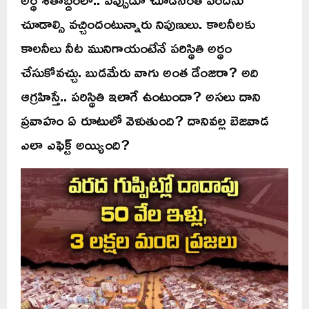
చూడాల్సి వచ్చిందంటున్నారు నిపుణులు. కాలనీలకు
కాలనీలు నీట మునిగాయంటేనే పరిస్థితి అర్థం
చేసుకోవచ్చు. బుడమేరు వాగు అంత డేంజరా? అది
ఆగ్రహిస్తే.. పరిస్థితి ఇలాగే ఉంటుందా? అసలు దాని
ప్రవాహం ఏ రూటులో వెళుతుంది? దానివల్ల బెజవాడ
ఎలా ఎఫెక్ట్ అయ్యింది?