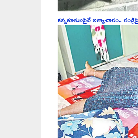
కన్నకూతురిపైనే అత్యాచారం.. తండ్రి