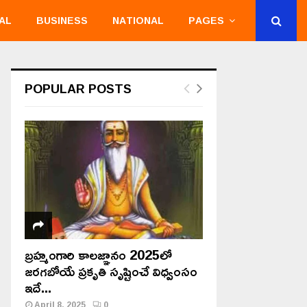
AL
BUSINESS
NATIONAL
PAGES
POPULAR POSTS
బ్రహ్మంగారి కాలజ్ఞానం 2025లో
జరగబోయే ప్రకృతి సృష్టించే విధ్వంసం
ఇదే...
April 8, 2025
0