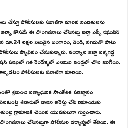
ు చేస్తూ పోలీసులకు సవాల్‎గా మారిన నిందితులను
ం జల్సా కోసమే ఈ దొంగతనాలు చేసినట్లు జిల్లా ఎస్పీ రఘువీర్
 గురైన రూ.24 లక్షల విలువైన బంగారం, వెండి, నగదుతో పాటు
సులు స్వాధీనం చేసుకున్నారు. నంద్యాల జిల్లా అళ్ళగడ్డ
ేషన్ పరిధిలో గత రెండేళ్ళలో ఎనిమిది ఇండ్లలో చోరి జరిగింది.
పాల్పడటం పోలీసులకు సవాల్‎గా మారింది.
ంతో శ్రమించి అత్యాధునిక సాంకేతిక పరిజ్ఞానం
లకుంట్ల శివారులో వారిని అరెస్టు చేసి రిమాండుకు
ంట్ల గ్రామానికి చెందిన యువకులుగా గుర్తించారు.
ొంగతనాలు చేసినట్లుగా పోలీసుల దర్యాప్తులో తేలింది. ఈ