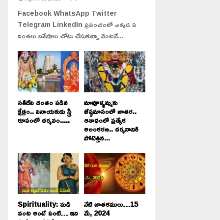
Facebook WhatsApp Twitter
Telegram LinkedIn ప్రపంచంలో ఎక్కడ ఏ
వింతలు విశేషాలు చోటు చేసుకున్నా వెంటనే...
సతీదేవి దంతం పడిన
మావూళ్ళమ్మకు
క్షేత్రం.. వినాయకుడు స్త్రీ
జేష్ఠమాసంలో జాతర..
రూపంలో దర్శనం.....
ఆశాఢంలో ప్రత్యేక
అలంకరణ.. దర్శనానికి
పోటెత్తిన...
Spirituality: మడి
నేటి జాతకములు…15
వంట అంటే ఏంటి… ఇది
మే, 2024