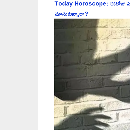
Today Horoscope: ఈరోజు పన్న
చూసుకున్నారా?