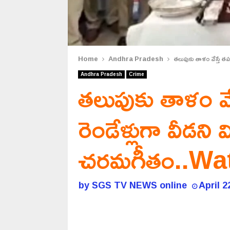
Home
Andhra Pradesh
తలుపుకు తాళం వేస్తే త
Andhra Pradesh
Crime
తలుపుకు తాళం వేస
రెండేళ్లుగా వీడని 
చరమగీతం..Wa
by
SGS TV NEWS online
April 2