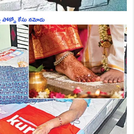
పై పోక్సో కేసు నమోదు