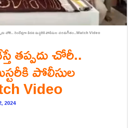
ప్పదు చోరీ.. రెండేళ్లుగా వీడని మిస్టరీకి పోలీసుల చరమగీతం..Watch Video
్తే తప్పదు చోరీ..
మిస్టరీకి పోలీసుల
tch Video
2, 2024