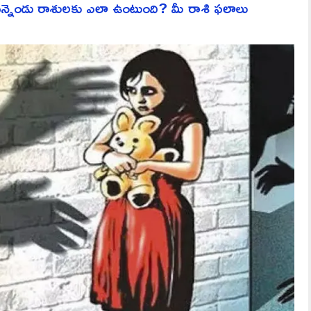
ెండు రాశులకు ఎలా ఉంటుంది? మీ రాశి ఫలాలు