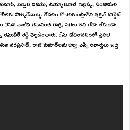
 కుమార్, బత్తుల విజయ్, ఉయ్యాలవాడ గుర్రప్ప, సంజామల
రీలకు పాల్పడేవాళ్ళు. కేవలం కోవెలకుంట్లలోని ఇళ్లనే టార్గెట్
ం వేసిన వాటిని గమనించి రాత్రి, పగలు అని తేడా లేకుండా
్పీ రఘువీర్ రెడ్డి వెల్లడించారు. కేసు చేదించడంలో ప్రతిభ
రప్రసాద్, రాజ్ కుమార్‎లను జిల్లా ఎస్పీ రివార్డులు ఇచ్చి