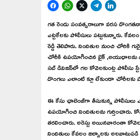
Facebook
WhatsApp
Twitter
Telegram
LinkedIn
గత రెండు సంవత్సరాలుగా వరస దొంగతనాల
ఎట్టకేలకు పోలీసులు పట్టుకున్నారు. కేవల
రెడ్డి తెలిపారు. నిందితుల నుంచి చోరికి
చోరీకి ఉపయోగించిన బైక్ ,అయుధాలను పోలీ
సబ్ డివిజన్‎లో గల కోవెలకుంట్ల పోలీసు స్ట
దొంగలు ఎలాంటి క్లూ లేకుండా చోరీలకు 
ఈ కేసు ఛాలెంజ్‎గా తీసుకున్న పోలీసులు ఎ
ఉపయోగించి నిందితులను గుర్తించారు. కోవె
తరలించారు. అరెస్టు అయినవారంతా కోవెలకు
నిందితులు కేవలం జల్సాలకు అలవాటుపడి ద