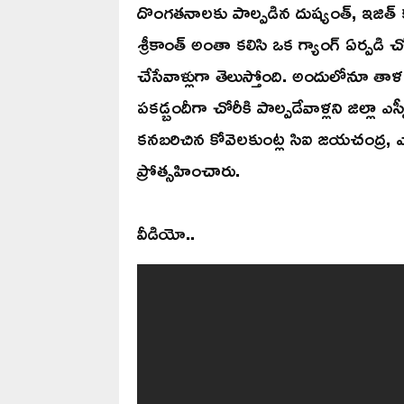
దొంగతనాలకు పాల్పడిన దుష్యంత్, ఇజిత్
శ్రీకాంత్ అంతా కలిసి ఒక గ్యాంగ్ ఏర్పడి చో
చేసేవాళ్లుగా తెలుస్తోంది. అందులోనూ తాళ
పకడ్బందీగా చోరీకి పాల్పడేవాళ్లని జిల్లా ఎస
కనబరిచిన కోవెలకుంట్ల సిఐ జయచంద్ర, ఎస్ఐ వ
ప్రోత్సహించారు.
వీడియో..