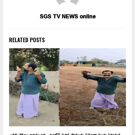
SGS TV NEWS online
RELATED POSTS
ఎరక్కపోయి ఇరుక్కుంది.. ఇంటికి వచ్చిన పామును ఏకంగా ముద్దు పెట్టుకున్న