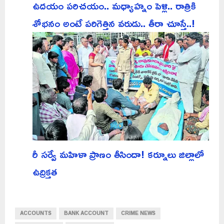
ఉదయం పరిచయం.. మధ్యాహ్నం పెళ్లి.. రాత్రికి
శోభనం అంటే పరిగెత్తిన వరుడు.. తీరా చూస్తే..!
రీ సర్వే మహిళా ప్రాణం తీసిందా! కర్నూలు జిల్లాలో
ఉద్రిక్తత
ACCOUNTS
BANK ACCOUNT
CRIME NEWS