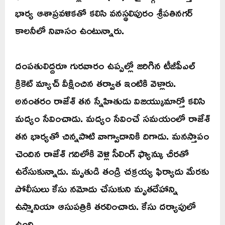
భార్య ఆశాప్రవళికతో కలిసి వనస్థలిపురం శ్రీపతినగర్
కాలనీలో నివాసం ఉంటున్నారు.
దంపతులిద్దరూ గురవారం ఉప్పల్లో జరిగిన టీజీపీఎల్
క్రికెట్ మ్యాచ్ వీక్షించిన తర్వాత ఇంటికి వెళ్లారు.
అనంతరం రాజేశ్ తన స్నేహితుడు విజయ్కుమార్తో కలిసి
మద్యం సేవించాడు. మద్యం సేవించే సమయంలో రాజేశ్
తన భార్యతో చిన్నపాటి వాగ్వాదానికి దిగాడు. మనస్తాపం
చెందిన రాజేశ్ గదిలోకి వెళ్లి సీలింగ్ ఫ్యాన్కు చీరతో
ఉరేసుకున్నాడు. మృతుడి తండ్రి చక్రయ్య ఫిర్యాదు మేరకు
పోలీసులు కేసు నమోదు చేసుకుని మృతదేహాన్ని
ఉస్మానియా ఆసుపత్రికి తరలించారు. కేసు దర్యాపులో
ఉంది.