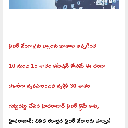
సైబర్ నేరగాళ్లకు బ్యాంకు ఖాతాల అప్పగింత
10 నుంచి 15 శాతం కమీషన్ కోసమే ఈ దందా
దళారీగా వ్యవహరించిన వ్యక్తికి 30 శాతం
గుట్టురట్టు చేసిన హైదరాబాద్ సైబర్ క్రైమ్ కాప్స్
హైదరాబాద్: వివిధ రకాలైన సైబర్ నేరాలకు పాల్పడే