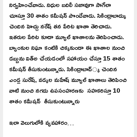
నిర్వహించేవాడు. నిధుల బదిలీ సజావుగా సాగేలా
చూస్తూ 30 శాతం కమీషన్ పొందేవాడు. సికింద్రాబాద్కు
చెందిన హెచ్చు నరేష్ తన పేరిట ఖాతా తెరిచాడు.
ఇతరుల పేరిట కూడా మ్యూల్ ఖాతాలను తెరిపించాడు.
బ్యాంకుల నిఘా కంటికి చిక్కకుండా ఈ ఖాతాల నుంచి
డబ్బును విత్అ చేయడంలో సహాయం చేస్తూ 15 శాతం
కమీషన్ తీసుకుంటున్నాడు. సికింద్రాబాద్్క చెందిన
ఎండ్ల సురేష్, వడ్కల మహేష్ మ్యూల్ ఖాతాలు తెరిపించి
వాటి నుంచి నగదు ఉపసంహరణకు సహకరిస్తూ 10
శాతం కమీషన్ తీసుకుంటున్నారు
ఇలా వెలుగులోకి వ్యవహారం…