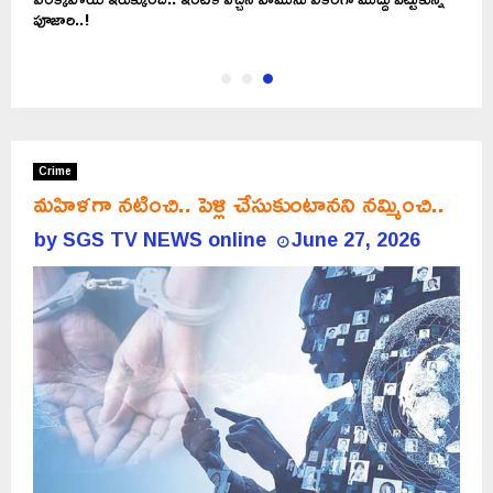
పూజారి..!
Crime
మహిళగా నటించి.. పెళ్లి చేసుకుంటానని నమ్మించి..
by
SGS TV NEWS online
June 27, 2026