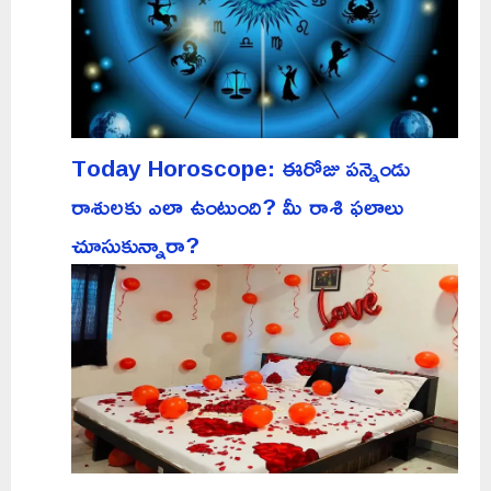
Today Horoscope: ఈరోజు పన్నెండు
రాశులకు ఎలా ఉంటుంది? మీ రాశి ఫలాలు
చూసుకున్నారా?