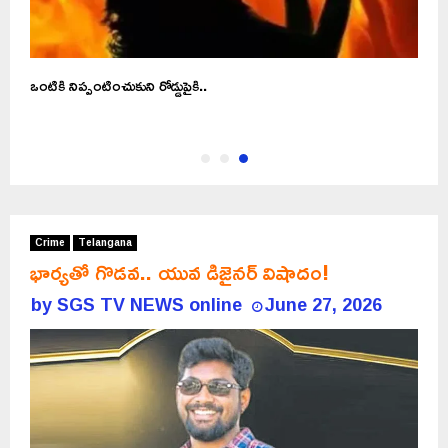
ఒంటికి నిప్పంటించుకుని రోడ్డుపైకి..
Crime
Telangana
భార్యతో గొడవ.. యువ డిజైనర్ విషాదం!
by
SGS TV NEWS online
June 27, 2026