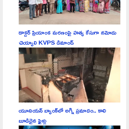
డాక్టర్ ప్రియాంక మరణంపై హత్య కేసుగా నమోదు
చెయ్యాలి KVPS డిమాండ్
యూనియన్ బ్యాంక్‌లో అగ్ని ప్రమాదం.. కాలి
బూడిదైన ఫైళ్లు