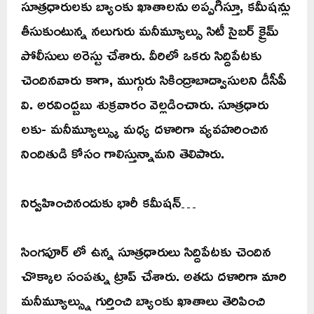
సూత్రధారులకు బ్యాంకు ఖాతాలను అప్పగిస్తూ, కమీషన్లు
తీసుకుంటున్న నలుగురు మనీమ్యూల్సు సిటీ సైబర్ క్రైమ్
పోలీసులు అరెస్టు చేశారు. వీరిలో ఒకరు సిద్దిపేటకు
చెందినవారు కాగా, ముగ్గురు సికింద్రాబాద్వాసులని డీసీపీ
వి. అరవింద్బబు శుక్రవారం వెల్లడించారు. సూత్రధారు
లకు- మనీమ్యూల్స్కు మధ్య దళారిగా వ్యవహరించిన
నిందితుడి కోసం గాలిస్తున్నామని తెలిపారు.
నిర్వహించినందుకు భారీ కమీషన్…
సింగపూర్ లో ఉన్న సూత్రధారులు సిద్దిపేటకు చెందిన
చొక్కాల సంపత్ను ట్రాప్ చేశారు. అతడు దళారిగా మారి
మనీమ్యూల్స్ను గుర్తించి బ్యాంకు ఖాతాలు తెరిపించి