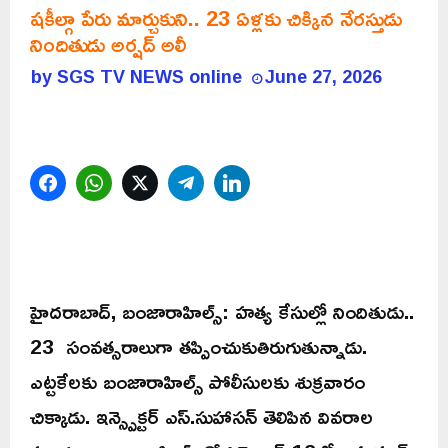
షకీల్గా పేరు మార్చుకుని.. 23 ఏళ్లకు చిక్కిన నేరస్తుడు
నిందితుడు అర్షద్ అలీ
by
SGS TV NEWS online
June 27, 2026
Facebook
WhatsApp
Twitter
Telegram
LinkedIn
హైదరాబాద్, బంజారాహిల్స్: హత్య కేసుల్లో నిందితుడు..
23 సంవత్సరాలుగా తప్పించుకుతిరుగుతున్నాడు.
ఎట్టకేలకు బంజారాహిల్స్ పోలీసులకు శుక్రవారం
చిక్కాడు. ఇన్స్పెక్టర్ ఎస్.సుహాసన్ తెలిపిన వివరాల