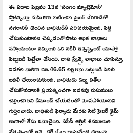
ఈ ఏడాది ఫిబ్రవరి 13న ‘సంగం మ్యాట్రిమోనీ’
ప్లాట్ఫామ్లో మహిళగా నటించిన సైబర్ నేరగాడితో
నగరానికి చెందిన బాధితుడికి పరిచయమైంది. పెళ్లి
చేసుకుంటానని చెప్పడంతోపాటు అధిక లాభాలు
వస్తాయంటూ నమ్మించి ఒక నకిలీ ఇన్వెస్ట్మెంట్ యాప్లో
పెట్టుబడి పెట్టేలా చేసింది. దాని స్క్రీన్పై లాభాలు చూపిస్తూ,
విడతల వారీగా రూ.46.65 లక్షలను పెట్టుబడి పేరిట
బదిలీ చేయించుకుంది. బాధితుడు డబ్బు విత్అ
చేసుకోవడానికి ప్రయత్నించగా అదనపు రుసుములు
చెల్లించాలని డిమాండ్ చేయడంతో మోసపోయానని
గుర్తించాడు. బాధితుడి ఫిర్యాదు మేరకు సిటీ సైబర్ క్రైమ్
ఠాణాలో కేసు నమోదైంది. ఏసీపీ ఆర్టీజీ శివమారుతి
నేతృత్వంలో ఇన్స్పెక్టర్ కేఎం రాఘవేంద్ర దర్యాప్తు