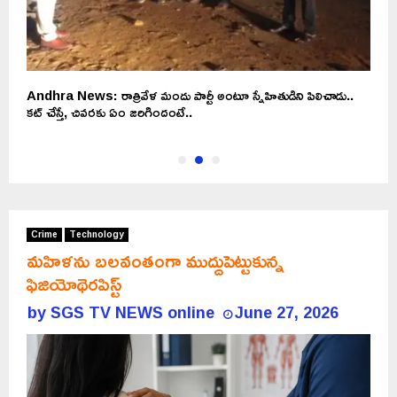
Andhra News: రాత్రివేళ మందు పార్టీ అంటూ స్నేహితుడిని పిలిచాడు..
ద
కట్ చేస్తే, చివరకు ఏం జరిగిందంటే..
Crime
Technology
మహిళను బలవంతంగా ముద్దుపెట్టుకున్న
ఫిజియోథెరపిస్ట్
by
SGS TV NEWS online
June 27, 2026