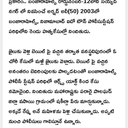
ప్రకారం.. బంజారాహిల్స్ రోడ్డునెంబర్-12లోని సయ్యద్
నగర్ లో నివసించే అర్షద్ అలీ(50) 2003లో
బంజారాహిల్స్, నిజామాబాద్ ఐదో టౌన్ పోలీసుస్టేషన్
పరిధిలోని రెండు హత్యకేసుల్లో నిందితుడు.
జైలుకు వెళ్లి బెయిల్ పై వచ్చిన తర్వాత వనస్థలిపురంలో ఓ
చోరీ కేసులో మళ్లీ జైలుకు వెళ్లాడు. బెయిల్ పై వచ్చిన
అనంతరం బెదిరింపులకు పాల్పడటంతో బంజారాహిల్స్
పోలీసే స్టేషన్ పరిధిలో ఆర్మ్స్ యాక్ట్ కింద కేసు
నమోదైంది. నిందితుడు మహారాష్ట్రకు పరారై పాలఘడ్
జిల్లా వసాయి గ్రామంలో షకీల్గా పేరు మార్చుకున్నాడు.
అక్కడే రేష్మ అనే మహిళను పెళ్లి చేసుకున్నాడు. అప్పటి
నుంచి పోలీసులు గాలిస్తూనే ఉన్నారు.