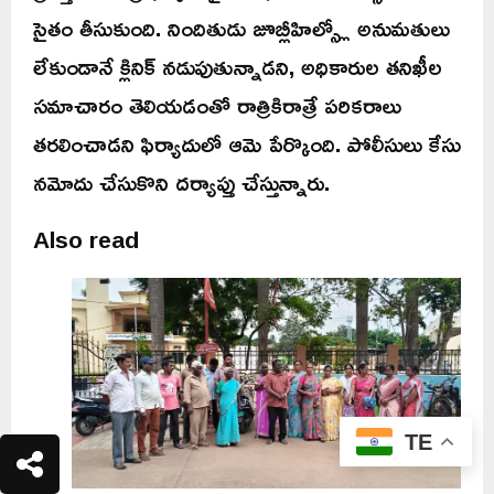
సైతం తీసుకుంది. నిందితుడు జూబ్లీహిల్స్లో అనుమతులు
లేకుండానే క్లినిక్ నడుపుతున్నాడని, అధికారుల తనిఖీల
సమాచారం తెలియడంతో రాత్రికిరాత్రే పరికరాలు
తరలించాడని ఫిర్యాదులో ఆమె పేర్కొంది. పోలీసులు కేసు
నమోదు చేసుకొని దర్యాప్తు చేస్తున్నారు.
Also read
TE