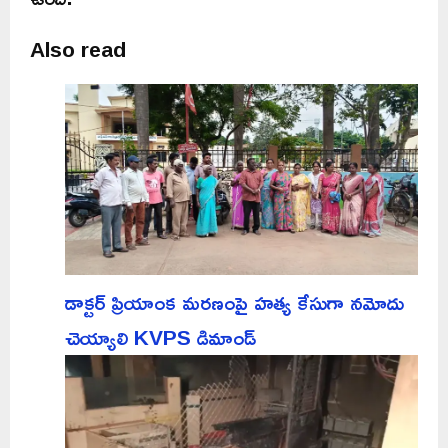
Also read
డాక్టర్ ప్రియాంక మరణంపై హత్య కేసుగా నమోదు
చెయ్యాలి KVPS డిమాండ్