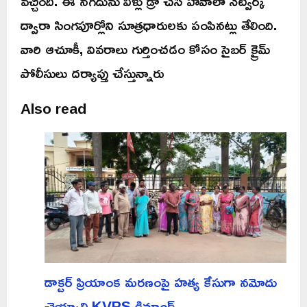
వచ్చింది. ఈ నగదును వీళ్లు డ్రా చేసి హవాలా నెట్వర్క్
ద్వారా సింగపూర్లోని సూత్రధారులకు పంపినట్లు తేలింది.
వారి ఆచూకీ, వివరాలు గుర్తించడం కోసం సైబర్ క్రైమ్
పోలీసులు దర్యాప్తు చేస్తున్నారు
Also read
డాక్టర్ ప్రియాంక మరణంపై హత్య కేసుగా నమోదు
చెయ్యాలి KVPS డిమాండ్