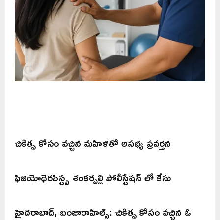
చికిత్స కోసం వచ్చిన మహిళతో అసభ్య ప్రవర్తన
ఫిజియోథెరపిస్ట్ప శంకర్పల్లి పోలీస్టేషన్ లో కేసు
హైదరాబాద్, బంజారాహిల్స్: చికిత్స కోసం వచ్చిన ఓ