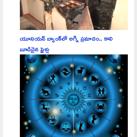
యూనియన్ బ్యాంక్‌లో అగ్ని ప్రమాదం.. కాలి
బూడిదైన ఫైళ్లు