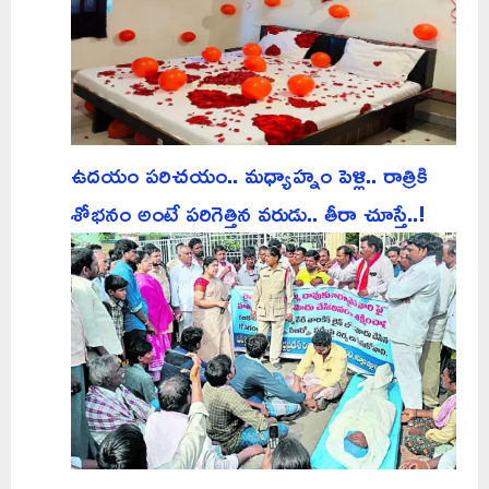
ఉదయం పరిచయం.. మధ్యాహ్నం పెళ్లి.. రాత్రికి
శోభనం అంటే పరిగెత్తిన వరుడు.. తీరా చూస్తే..!