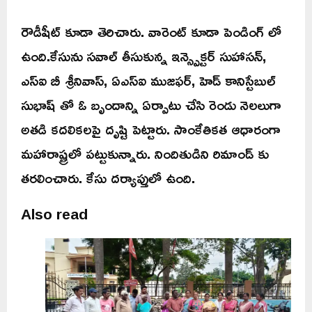
రౌడీషీట్ కూడా తెరిచారు. వారెంట్ కూడా పెండింగ్ లో
ఉంది.కేసును సవాల్ తీసుకున్న ఇన్స్పెక్టర్ సుహాసన్,
ఎస్ఐ బీ శ్రీనివాస్, ఏఎస్ఐ ముజఫర్, హెడ్ కానిస్టేబుల్
సుభాష్ తో ఓ బృందాన్ని ఏర్పాటు చేసి రెండు నెలలుగా
అతడి కదలికలపై దృష్టి పెట్టారు. సాంకేతికత ఆధారంగా
మహారాష్ట్రలో పట్టుకున్నారు. నిందితుడిని రిమాండ్ కు
తరలించారు. కేసు దర్యాప్తులో ఉంది.
Also read