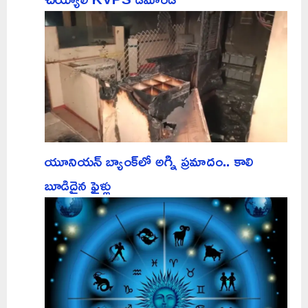
యూనియన్ బ్యాంక్‌లో అగ్ని ప్రమాదం.. కాలి
బూడిదైన ఫైళ్లు