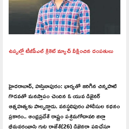
ఉప్పల్లో టీజీపీఎల్ క్రికెట్ మ్యాచ్ వీక్షించిన దంపతులు
హైదరాబాద్, హస్తినాపురం: భార్యతో జరిగిన చిన్నపాటి
గొడవతో మనస్తాపం చెందిన ఓ యువ డిజైనర్
ఆత్మహత్యకు పాల్పడ్డాడు. వనస్థలిపురం పోలీసుల కథనం
ప్రకారం.. ఆంధ్రప్రదేశ్ రాష్ట్రం పశ్చిమగోదావరి జిల్లా
భీమవరంవాసి గుట్ల రాజేశ్(26) డిజైనర్గా పనిచేస్తూ