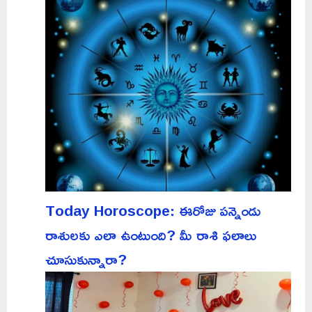
Today Horoscope: ఈరోజు పన్నెండు
రాశులకు ఎలా ఉంటుంది? మీ రాశి ఫలాలు
చూసుకున్నారా?