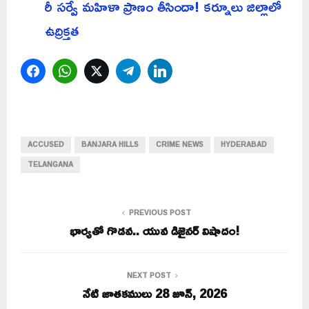
రీ సర్వే మహిళా ప్రాణం తీసిందా! కర్నూలు జిల్లాలో
ఉద్రిక్తత
Facebook
WhatsApp
Twitter
Telegram
LinkedIn
ACCUSED
BANJARA HILLS
CRIME NEWS
HYDERABAD
TELANGANA
PREVIOUS POST
భార్యతో గొడవ.. యువ డిజైనర్ విషాదం!
NEXT POST
నేటి జాతకములు 28 జూన్, 2026