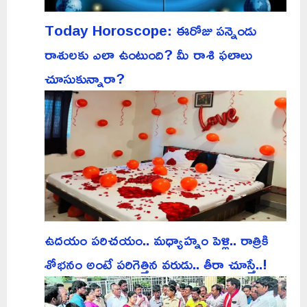
Today Horoscope: ఈరోజు పన్నెండు
రాశులకు ఎలా ఉంటుంది? మీ రాశి ఫలాలు
చూసుకున్నారా?
ఉదయం పరిచయం.. మధ్యాహ్నం పెళ్లి.. రాత్రికి
శోభనం అంటే పరిగెత్తిన వరుడు.. తీరా చూస్తే..!