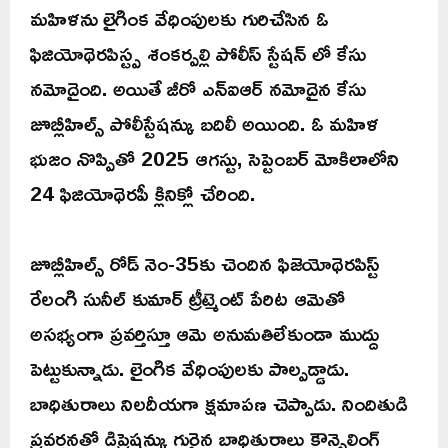
మహిళను లైగింక వేధింపులకు గురిచేసిన ఓ
ఫిజియోథెరపిస్ట్ప శంకర్పల్లి పోలీస్ స్టేషన్ లో కేసు
నమోదైంది. అయితే జీరో ఎన్ఐఆర్ నమోదైన కేసు
జూబ్లీహిల్స్ పోలీస్టేషన్కు బదిలీ అయింది. ఓ మహిళ
భుజం నొప్పితో 2025 ఆగస్టు, సెప్టెంబర్ మోకిలాలోని
24 ఫిజియోథెరపీ క్లినిక్లో చేరింది.
జూబ్లీహిల్స్ రోడ్ నెం-35కు చెందిన ఫిజెయోథెరపిస్ట్
రేలంగి సునీల్ కుమార్ ట్రీట్మెంట్ పేరిట ఆమెతో
అసభ్యంగా ప్రవర్తిస్తూ ఆమె అనుమతిలేకుండా ముద్దు
పెట్టుకున్నాడు. లైంగిక వేధింపులకు పాల్పడ్డాడు.
బాధితురాలు నిలదీయగా క్షమాపణ చెప్పాడు. నిందితుడి
ప్రవర్తనతో డిప్రెషన్కు గురైన బాధితురాలు కౌన్సెలింగ్