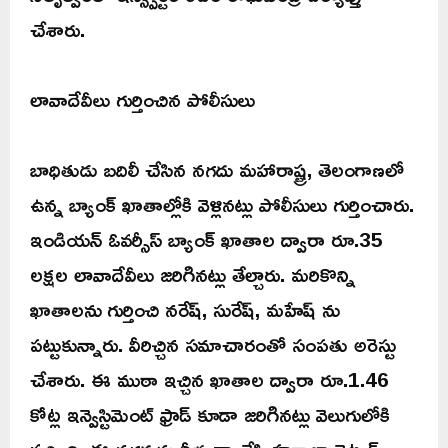
చేశారు.
లావాదేవీలు గుర్తించిన పోలీసులు
బాధితుడు బదిలీ చేసిన నగదు మహారాష్ట్ర, తెలంగాణలో
ఉన్న బ్యాంక్ ఖాతాల్లోకి వెళ్లినట్లు పోలీసులు గుర్తించారు.
ఇండియన్ ఓవర్సీస్ బ్యాంక్ ఖాతాల ద్వారా రూ.35
లక్షల లావాదేవీలు జరిగినట్లు తేల్చారు. మరికొన్ని
ఖాతాలను గుర్తించి నరేష్, సురేష్, మహేష్ ను
పట్టుకున్నారు. వీరిచ్చిన సమాచారంతో సంపతు అరెస్టు
చేశారు. ఈ ముఠా ఇచ్చిన ఖాతాల ద్వారా రూ.1.46
కోట్ల ఇన్వెస్టిమెంట్ ఫ్రాడ్ కూడా జరిగినట్లు వెలుగులోకి