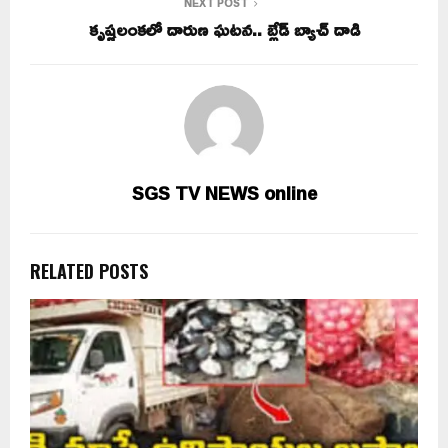
NEXT POST
కృష్ణలంకలో దారుణ ఘటన.. బ్లేడ్ బ్యాచ్ దాడి
SGS TV NEWS online
RELATED POSTS