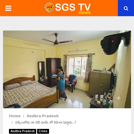
PRIMARY
MENU
Home
Andhra Pradesh
పక్కింటోడు నా బెడ్ రూమ్ లో కెమెరా పెట్టాడు..!
Andhra Pradesh
Crime