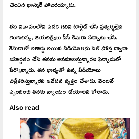
చెందిన భాస్కర్ హాజరయ్యాడు.
తన నివాసంలోని పడక గదిని టార్గెట్ చేసి ప్రత్యర్థులైన
గంగులప్ప, జయలక్ష్మిలు సీసీ కెమెరా ఏర్పాటు చేసి,
కెమెరాలో రికార్డు అయిన వీడియోలను సెల్ ఫోన్ల ద్వారా
బహిర్గతం చేసి తనను అవమానిస్తున్నారని ఫిర్యాదులో
పేర్కొన్నాడు. తన భార్యతో ఉన్న వీడియోలు
చిత్రీకరిస్తున్నారని ఆవేదన వ్యక్తం చేశాడు. వెంటనే
స్పందించి తనకు న్యాయం చేయాలని కోరాడు.
Also read