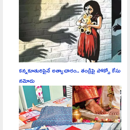
కన్నకూతురిపైనే అత్యాచారం.. తండ్రిపై పోక్సో కేసు
నమోదు