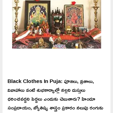
Black Clothes In Puja: పూజలు, వ్రతాలు,
వివాహాలు వంటి శుభకార్యాల్లో నల్లని దుస్తులు
ధరించవద్దని పెద్దలు ఎందుకు చెబుతారు? హిందూ
సంప్రదాయం, జ్యోతిష్య శాస్త్రం ప్రకారం నలుపు రంగుకు