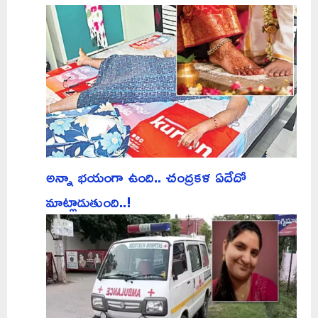
అన్నా భయంగా ఉంది.. చంద్రకళ ఏదేదో
మాట్లాడుతుంది..!