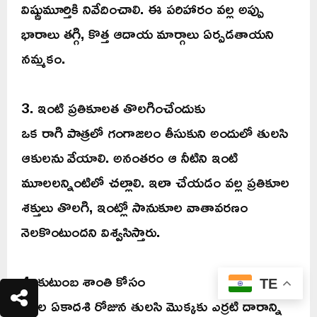
విష్ణుమూర్తికి నివేదించాలి. ఈ పరిహారం వల్ల అప్పు
భారాలు తగ్గి, కొత్త ఆదాయ మార్గాలు ఏర్పడతాయని
నమ్మకం.
3. ఇంటి ప్రతికూలత తొలగించేందుకు
ఒక రాగి పాత్రలో గంగాజలం తీసుకుని అందులో తులసి
ఆకులను వేయాలి. అనంతరం ఆ నీటిని ఇంటి
మూలలన్నింటిలో చల్లాలి. ఇలా చేయడం వల్ల ప్రతికూల
శక్తులు తొలగి, ఇంట్లో సానుకూల వాతావరణం
నెలకొంటుందని విశ్వసిస్తారు.
4. కుటుంబ శాంతి కోసం
TE
నిర్జల ఏకాదశి రోజున తులసి మొక్కకు ఎర్రటి దారాన్ని