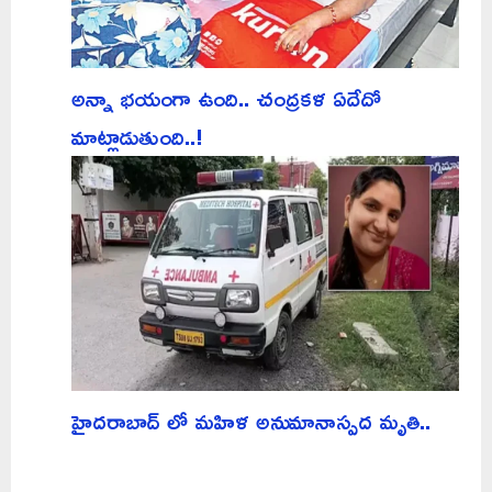
అన్నా భయంగా ఉంది.. చంద్రకళ ఏదేదో
మాట్లాడుతుంది..!
హైదరాబాద్ లో మహిళ అనుమానాస్పద మృతి..