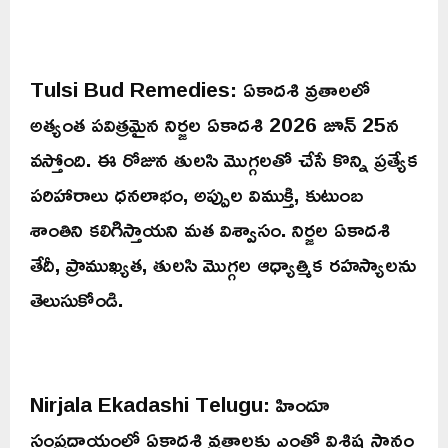
Tulsi Bud Remedies: ఏకాదశి వ్రతాలలో
అత్యంత పవిత్రమైన నిర్జల ఏకాదశి 2026 జూన్ 25న
వస్తోంది. ఈ రోజున తులసి మొగ్గలతో చేసే కొన్ని ప్రత్యేక
పరిహారాలు ధనలాభం, అప్పుల విముక్తి, కుటుంబ
శాంతిని కలిగిస్తాయని మత విశ్వాసం. నిర్జల ఏకాదశి
తేదీ, ప్రాముఖ్యత, తులసి మొగ్గల ఆధ్యాత్మిక రహస్యాలను
తెలుసుకోండి.
Nirjala Ekadashi Telugu: హిందూ
సంప్రదాయంలో ఏకాదశి వ్రతాలకు ఎంతో విశిష్ట స్థానం