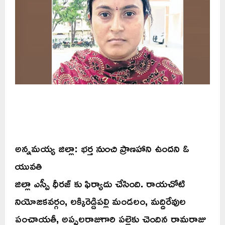
అన్నమయ్య జిల్లా: భర్త నుంచి ప్రాణహాని ఉందని ఓ
యువతి
జిల్లా ఎస్పీ ధీరజ్ కు ఫిర్యాదు చేసింది. రాయచోటి
నియోజకవర్గం, లక్కిరెడ్డిపల్లి మండలం, మద్దిరేవుల
పంచాయతీ, అప్పలరాజుగారి పల్లెకు చెందిన రామరాజు