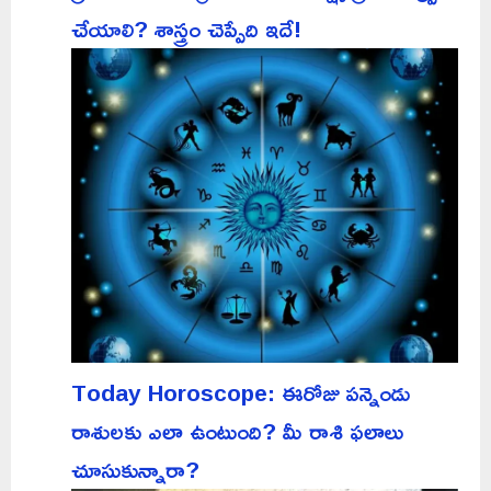
చేయాలి? శాస్త్రం చెప్పేది ఇదే!
Today Horoscope: ఈరోజు పన్నెండు
రాశులకు ఎలా ఉంటుంది? మీ రాశి ఫలాలు
చూసుకున్నారా?