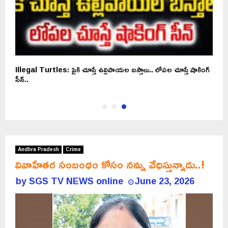
..
Illegal Turtles: పైకి చూస్తే ఉల్లిపాయల బస్తాలు.. లోపల చూస్తే షాకింగ్‌
సీన్‌..
Andhra Pradesh
Crime
వివాహేతర సంబంధం కోసం నన్ను వేధిస్తున్నాడు..!
by
SGS TV NEWS online
June 23, 2026