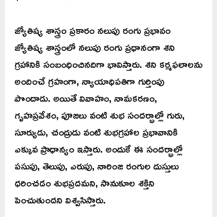
జ్యోతిష్య శాస్త్రం ప్రకారం నలుపు రంగు ప్రభావం
జ్యోతిష్య శాస్త్రంలో నలుపు రంగు ప్రధానంగా శని
గ్రహానికి సంబంధించినదిగా భావిస్తారు. శని కర్మఫలాలను
అందించే గ్రహంగా, న్యాయాధిపతిగా గుర్తింపు
పొందాడు. అయితే వివాహం, నామకరణం,
గృహప్రవేశం, పూజలు వంటి శుభ సందర్భాల్లో గురు,
సూర్యుడు, చంద్రుడు వంటి శుభగ్రహాల ప్రభావానికి
ఎక్కువ ప్రాధాన్యం ఇస్తారు. అందుకే ఈ సందర్భాల్లో
పసుపు, తెలుపు, ఎరుపు, నారింజ రంగుల దుస్తులు
ధరించడం శుభప్రదమని, సానుకూల శక్తిని
పెంచుతుందని విశ్వసిస్తారు.