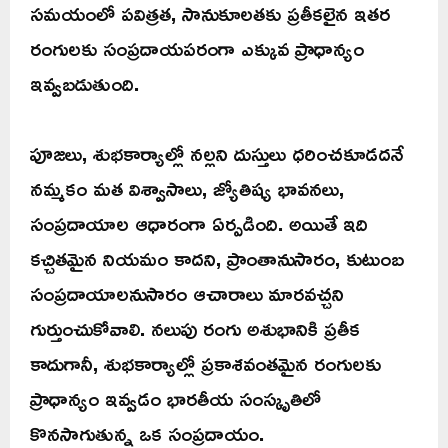
సమయంలో పవిత్రత, సానుకూలతకు ప్రతీకలైన ఇతర
రంగులకు సంప్రదాయపరంగా ఎక్కువ ప్రాధాన్యం
ఇవ్వబడుతుంది.
పూజలు, శుభకార్యాల్లో నల్లని దుస్తులు ధరించకూడదనే
నమ్మకం మత విశ్వాసాలు, జ్యోతిష్య భావనలు,
సంప్రదాయాల ఆధారంగా ఏర్పడింది. అయితే ఇది
కచ్చితమైన నియమం కాదని, ప్రాంతానుసారం, కుటుంబ
సంప్రదాయాలనుసారం ఆచారాలు మారవచ్చని
గుర్తుంచుకోవాలి. నలుపు రంగు అశుభానికి ప్రతీక
కాదుగానీ, శుభకార్యాల్లో ప్రకాశవంతమైన రంగులకు
ప్రాధాన్యం ఇవ్వడం భారతీయ సంస్కృతిలో
కొనసాగుతున్న ఒక సంప్రదాయం.