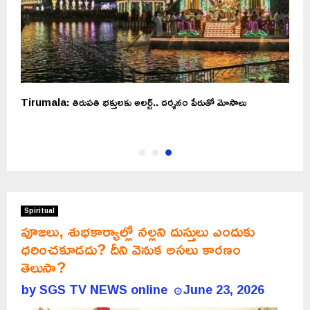
ే
Tirumala: తిరుపతి భక్తులకు అలర్ట్.. దర్శనం పేరుతో మోసాలు
Spiritual
పూజలు, శుభకార్యాల్లో నల్లని దుస్తులు ఎందుకు
ధరించకూడదు? దీని వెనుక అసలు కారణం
తెలుసా?
by
SGS TV NEWS online
June 23, 2026