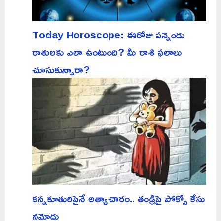
Today Horoscope: ఈరోజు పన్నెండు
రాశులకు ఎలా ఉంటుంది? మీ రాశి ఫలాలు
చూసుకున్నారా?
కన్నకూతురిపైనే అత్యాచారం.. తండ్రిపై పోక్సో కేసు
నమోదు