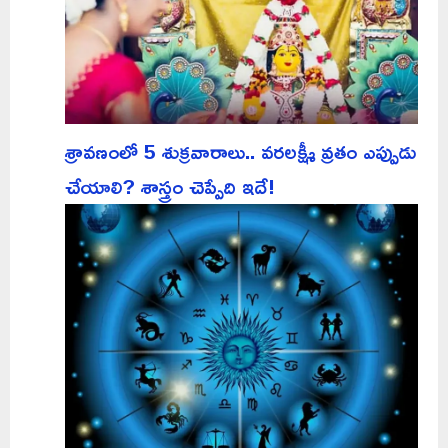
శ్రావణంలో 5 శుక్రవారాలు.. వరలక్ష్మీ వ్రతం ఎప్పుడు
చేయాలి? శాస్త్రం చెప్పేది ఇదే!