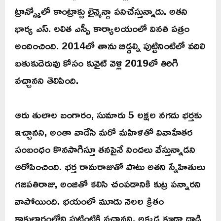
ట్రాన్స్కోలో కాంట్రాక్టు లైన్మెన్గా పనిచేస్తున్నాడు. అతని
భార్య ఎస్. లలిత ఎస్పీ కార్యాలయంలో వినతి పత్రం
అందించింది. 2014లో తాను బిడ్డల్ని పుట్టినింటిలో వదిలి
బతుకుదెరువు కోసం కువైట్ వెళ్లి 2019లో తిరిగి
వచ్చానని తెలిపింది.
ఆరు తులాల బంగారం, సుమారు 5 లక్షల నగదు భర్తకు
ఇచ్చానని, అంతా వాడేసి మరో మహిళతో వివాహేతర
సంబంధం కొనసాగిస్తూ తనపైనే నిందలు వేస్తున్నాడని
ఆరోపించింది. భర్త రామరాజుతో పాటు అతని స్నేహితులు
గజపతిరాజు, అంజితో కలిసి చంపడానికి కుట్ర పన్నారని
వాపోయింది. భయంలో మూడు నెలల క్రితం
కాకులారంలోని పుట్టింటికి వచ్చానని, అక్కడ కూడా దాడి