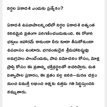
నిర్జల ఏకాదశి ఎందుకు ప్రత్యేకం?
ఏకాదశి ఉపవాసాలన్నింటిలో నిర్జల ఏకాదశి అత్యంత
కఠినమైన వ్రతంగా పరిగణించబడుతుంది. ఈ రోజున
భక్తులు ఆహారమే కాకుండా నీరు కూడా తీసుకోకుండా
ఉపవాసం ఉంటారు. భగవంతుడైన శ్రీమహావిష్ణువు
అనుగ్రహం పొందేందుకు, పాప విమోచనం కోసం, మోక్ష
ప్రాప్తి కోసం ఈ వ్రతాన్ని భక్తిశ్రద్ధలతో ఆచరిస్తారు. మత
విశ్వాసాల ప్రకారం, ఈ వ్రతం వల్ల జనన–మరణ చక్రం
నుంచి విముక్తి లభించి ఆత్మకు ఉత్తమ గతి సిద్ధిస్తుందని
నమ్ముతారు.