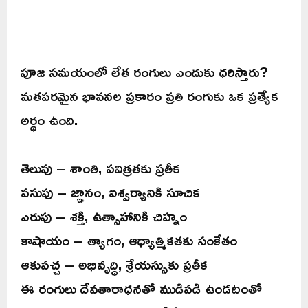
పూజ సమయంలో లేత రంగులు ఎందుకు ధరిస్తారు?
మతపరమైన భావనల ప్రకారం ప్రతి రంగుకు ఒక ప్రత్యేక
అర్థం ఉంది.
తెలుపు – శాంతి, పవిత్రతకు ప్రతీక
పసుపు – జ్ఞానం, ఐశ్వర్యానికి సూచిక
ఎరుపు – శక్తి, ఉత్సాహానికి చిహ్నం
కాషాయం – త్యాగం, ఆధ్యాత్మికతకు సంకేతం
ఆకుపచ్చ – అభివృద్ధి, శ్రేయస్సుకు ప్రతీక
ఈ రంగులు దేవతారాధనతో ముడిపడి ఉండటంతో