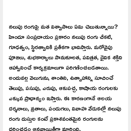
నలుపు రంగుపై మత విశ్వాసాలు ఏమి చెబుతున్నాయి?
హిందూ సంప్రదాయం ప్రకారం నలుపు రంగు చీకటి,
గూఢత్వం, స్థిరత్వానికి ప్రతీకగా భావిస్తారు. మరోవైపు
పూజలు, శుభకార్యాలు సానుకూలత, పవిత్రత, దైవిక శక్తిని
ఆహ్వానించే కార్యక్రమాలుగా పరిగణించబడతాయి.
అందువల్ల వెలుగును, శాంతిని, ఉత్సాహాన్ని సూచించే
తెలుపు, పసుపు, ఎరుపు, ఆకుపచ్చ, కాషాయ రంగులకు
ఎక్కువ ప్రాధాన్యం ఇస్తారు. ఈ కారణంగానే ఆలయ
దర్శనాలు, వ్రతాలు, పండుగలు, వివాహ వేడుకల్లో నలుపు
రంగు దుస్తుల కంటే ప్రకాశవంతమైన రంగులను
ధరించడం ఆనవాయితీగా మారింది.