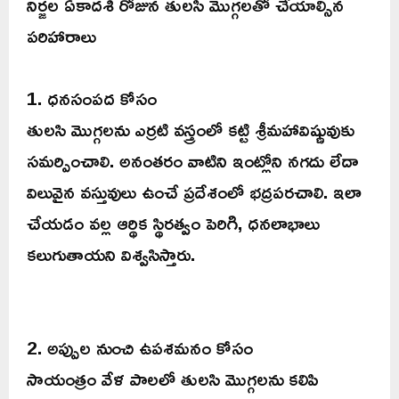
నిర్జల ఏకాదశి రోజున తులసి మొగ్గలతో చేయాల్సిన
పరిహారాలు
1. ధనసంపద కోసం
తులసి మొగ్గలను ఎర్రటి వస్త్రంలో కట్టి శ్రీమహావిష్ణువుకు
సమర్పించాలి. అనంతరం వాటిని ఇంట్లోని నగదు లేదా
విలువైన వస్తువులు ఉంచే ప్రదేశంలో భద్రపరచాలి. ఇలా
చేయడం వల్ల ఆర్థిక స్థిరత్వం పెరిగి, ధనలాభాలు
కలుగుతాయని విశ్వసిస్తారు.
2. అప్పుల నుంచి ఉపశమనం కోసం
సాయంత్రం వేళ పాలలో తులసి మొగ్గలను కలిపి