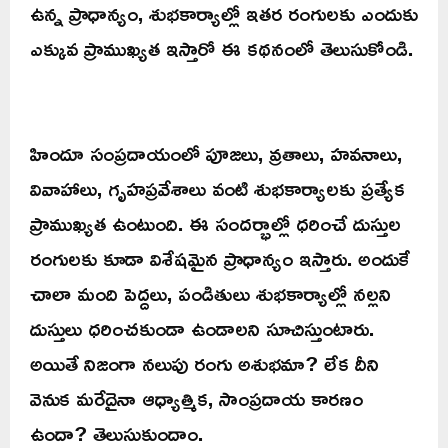
ఉన్న ప్రాధాన్యం, శుభకార్యాల్లో ఇతర రంగులకు ఎందుకు
ఎక్కువ ప్రాముఖ్యత ఇస్తారో ఈ కథనంలో తెలుసుకోండి.
హిందూ సంప్రదాయంలో పూజలు, వ్రతాలు, హవనాలు,
వివాహాలు, గృహప్రవేశాలు వంటి శుభకార్యాలకు ప్రత్యేక
ప్రాముఖ్యత ఉంటుంది. ఈ సందర్భాల్లో ధరించే దుస్తుల
రంగులకు కూడా విశేషమైన ప్రాధాన్యం ఇస్తారు. అందుకే
చాలా మంది పెద్దలు, పండితులు శుభకార్యాల్లో నల్లని
దుస్తులు ధరించకుండా ఉండాలని సూచిస్తుంటారు.
అయితే నిజంగా నలుపు రంగు అశుభమా? లేక దీని
వెనుక మరేదైనా ఆధ్యాత్మిక, సాంప్రదాయ కారణం
ఉందా? తెలుసుకుందాం.