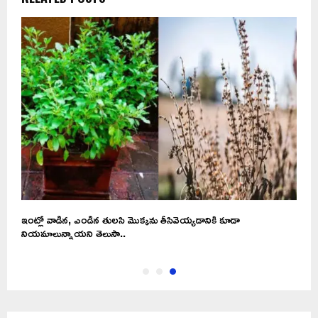
ఇంట్లో వాడిన, ఎండిన తులసి మొక్కను తీసివెయ్యడానికి కూడా
నియమాలున్నాయని తెలుసా..