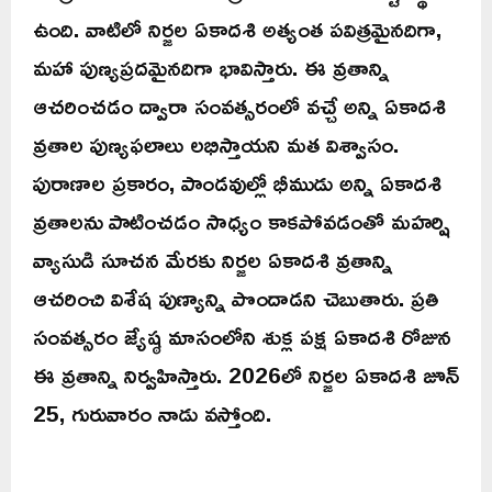
ఉంది. వాటిలో నిర్జల ఏకాదశి అత్యంత పవిత్రమైనదిగా,
మహా పుణ్యప్రదమైనదిగా భావిస్తారు. ఈ వ్రతాన్ని
ఆచరించడం ద్వారా సంవత్సరంలో వచ్చే అన్ని ఏకాదశి
వ్రతాల పుణ్యఫలాలు లభిస్తాయని మత విశ్వాసం.
పురాణాల ప్రకారం, పాండవుల్లో భీముడు అన్ని ఏకాదశి
వ్రతాలను పాటించడం సాధ్యం కాకపోవడంతో మహర్షి
వ్యాసుడి సూచన మేరకు నిర్జల ఏకాదశి వ్రతాన్ని
ఆచరించి విశేష పుణ్యాన్ని పొందాడని చెబుతారు. ప్రతి
సంవత్సరం జ్యేష్ఠ మాసంలోని శుక్ల పక్ష ఏకాదశి రోజున
ఈ వ్రతాన్ని నిర్వహిస్తారు. 2026లో నిర్జల ఏకాదశి జూన్
25, గురువారం నాడు వస్తోంది.