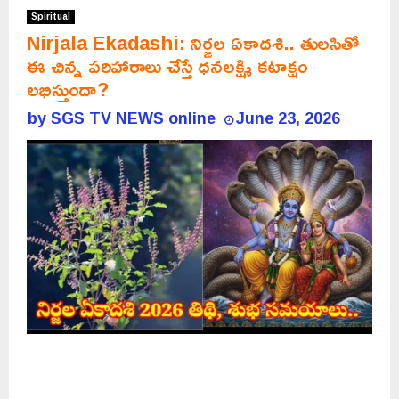
Spiritual
Nirjala Ekadashi: నిర్జల ఏకాదశి.. తులసితో
ఈ చిన్న పరిహారాలు చేస్తే ధనలక్ష్మి కటాక్షం
లభిస్తుందా?
by
SGS TV NEWS online
June 23, 2026