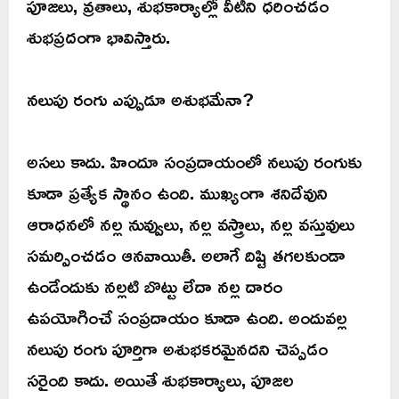
పూజలు, వ్రతాలు, శుభకార్యాల్లో వీటిని ధరించడం
శుభప్రదంగా భావిస్తారు.
నలుపు రంగు ఎప్పుడూ అశుభమేనా?
అసలు కాదు. హిందూ సంప్రదాయంలో నలుపు రంగుకు
కూడా ప్రత్యేక స్థానం ఉంది. ముఖ్యంగా శనిదేవుని
ఆరాధనలో నల్ల నువ్వులు, నల్ల వస్త్రాలు, నల్ల వస్తువులు
సమర్పించడం ఆనవాయితీ. అలాగే దిష్టి తగలకుండా
ఉండేందుకు నల్లటి బొట్టు లేదా నల్ల దారం
ఉపయోగించే సంప్రదాయం కూడా ఉంది. అందువల్ల
నలుపు రంగు పూర్తిగా అశుభకరమైనదని చెప్పడం
సరైంది కాదు. అయితే శుభకార్యాలు, పూజల