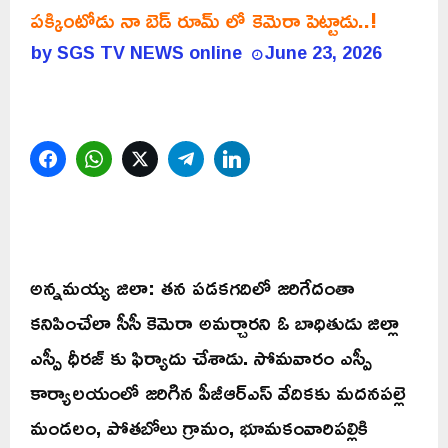
పక్కింటోడు నా బెడ్ రూమ్ లో కెమెరా పెట్టాడు..!
by
SGS TV NEWS online
June 23, 2026
Facebook
WhatsApp
Twitter
Telegram
LinkedIn
అన్నమయ్య జిలా: తన పడకగదిలో జరిగేదంతా
కనిపించేలా సీసీ కెమెరా అమర్చారని ఓ బాధితుడు జిల్లా
ఎస్పీ ధీరజ్ కు ఫిర్యాదు చేశాడు. సోమవారం ఎస్పీ
కార్యాలయంలో జరిగిన పీజీఆర్ఎస్ వేదికకు మదనపల్లె
మండలం, పోతబోలు గ్రామం, భూమకంవారిపల్లికి