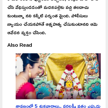
చేసి వేధిస్తుండడంతో మదనపల్లెకు వచ్చి తలదాచు
కుంటున్నా నని కన్నీటి పర్యంత మైంది. పోలీసులు
న్యాయం చేయకపోతే ఆత్మహత్య చేసుకుంటానని ఆమె
ఆవేదన వ్యక్తం చేసింది.
Also Read
శ్రావణంలో 5 శుక్రవారాలు.. వరలక్ష్మీ వ్రతం ఎప్పుడు