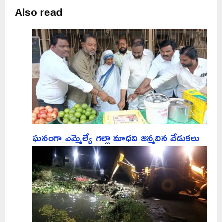
Also read
ఘనంగా ఎమ్మెల్యే గల్లా మాధవి జన్మదిన వేడుకలు