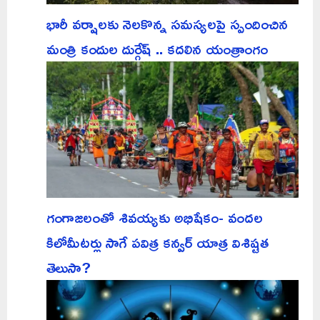
భారీ వర్షాలకు నెలకొన్న సమస్యలపై స్పందించిన
మంత్రి కందుల దుర్గేష్ .. కదలిన యంత్రాంగం
గంగాజలంతో శివయ్యకు అభిషేకం- వందల
కిలోమీటర్లు సాగే పవిత్ర కన్వర్ యాత్ర విశిష్టత
తెలుసా?