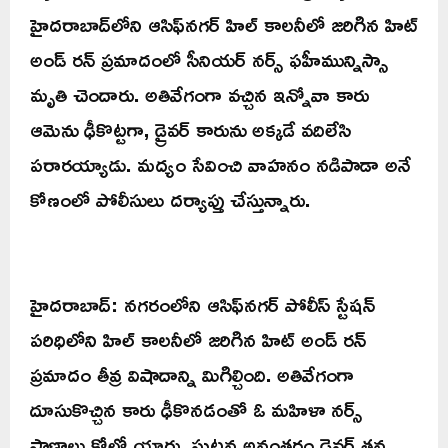
హైదరాబాద్‌లోని ఆసిఫ్‌నగర్ హిల్ కాలనీలో జరిగిన హిట్
అండ్ రన్ ప్రమాదంలో సీనియర్ నర్స్ ఫహీమున్నిస్సా
మృతి చెందారు. అతివేగంగా వచ్చిన ఇన్నోవా కారు
ఆమెను ఢీకొట్టగా, డ్రైవర్ కారును అక్కడే వదిలేసి
పరారయ్యాడు. మద్యం సేవించి వాహనం నడిపాడా అనే
కోణంలో పోలీసులు దర్యాప్తు చేస్తున్నారు.
హైదరాబాద్: నగరంలోని ఆసిఫ్‌నగర్ పోలీస్ స్టేషన్
పరిధిలోని హిల్ కాలనీలో జరిగిన హిట్ అండ్ రన్
ప్రమాదం తీవ్ర విషాదాన్ని మిగిల్చింది. అతివేగంగా
దూసుకొచ్చిన కారు ఢీకొనడంతో ఓ మహిళా నర్స్
ప్రాణాలు కోల్పోయారు. ఘటన అనంతరం డ్రైవర్ తన