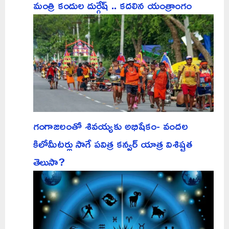
మంత్రి కందుల దుర్గేష్ .. కదలిన యంత్రాంగం
గంగాజలంతో శివయ్యకు అభిషేకం- వందల
కిలోమీటర్లు సాగే పవిత్ర కన్వర్ యాత్ర విశిష్టత
తెలుసా?