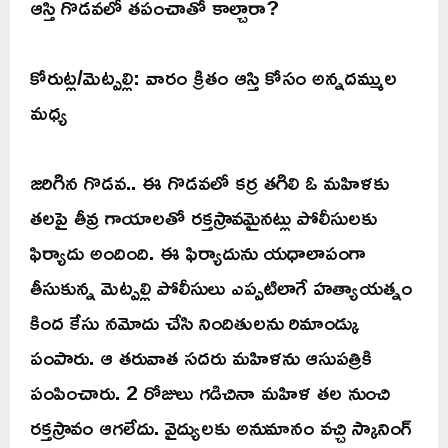
ఆస్తి గొడవలో తపంచాతో కాల్చారా?
కోరుట్ల/మెట్పల్లి: వారం క్రితం ఆస్తి కోసం అన్నదమ్ముల
మధ్య
జరిగిన గొడవ.. ఈ గొడవలో కర్ర తగిలి ఓ మహిళకు
తలపై తీవ్ర గాయాలతో రక్తస్రావమైనట్లు పోలీసులకు
ఫిర్యాదు అందింది. ఈ ఫిర్యాదును యధాలాపంగా
తీసుకున్న మెట్పల్లి పోలీసులు ఎప్పటిలాగే హత్యాయత్నం
కింద కేసు నమోదు చేసి నిందితులను రిమాండ్కు
పంపారు. ఆ తరువాత సదరు మహిళను ఆసుపత్రికి
పంపించారు. 2 రోజులు గడిచినా మహిళ తల నుంచి
రక్తస్రావం ఆగలేదు. వైద్యులకు అనుమానం వచ్చి స్కానింగ్