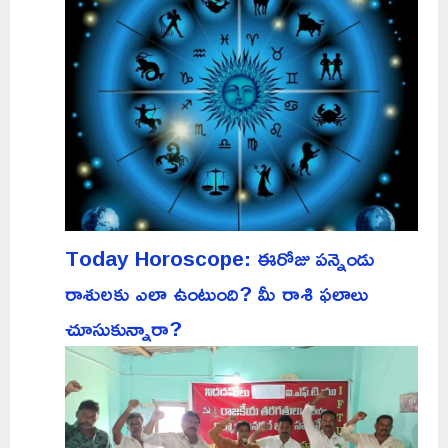
Today Horoscope: ఈరోజు పన్నెండు
రాశులకు ఎలా ఉంటుంది? మీ రాశి ఫలాలు
చూసుకున్నారా?