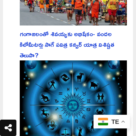
గంగాజలంతో శివయ్యకు అభిషేకం- వందల
కిలోమీటర్లు సాగే పవిత్ర కన్వర్ యాత్ర విశిష్టత
తెలుసా?
TE