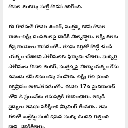
గొనెల శంకర్కు మళ్లీ గొడవ జరిగింది.
ఈ గొడవలో గొనెల శంకర్, ముత్తన్న కలిసి గొనెల
రాజం-లక్ష్మి దంపతులపై దాడికి పాల్పడ్డారు. లక్ష్మి తలకు
తీవ్ర గాయాలు కావడంతో.. తనను కర్రతో కొట్టి చంపే
యత్నం చేశారని పోలీసులకు ఫిర్యాదు చేశారు. మెట్పల్లి
పోలీసులు గొనెల శంకర్, ముత్తన్నపై హత్యాయత్నం కేసు
నమోదు చేసి రిమాండ్కు పంపారు. లక్ష్మి తల నుంచి
రక్తస్రావం ఆగకపోవడంతో.. ఈనెల 17న హైదరాబాద్
లోని ఓ ప్రయివేటు ఆసుపత్రికి తరలించారు. అక్కడి
వైద్యులు ఆమెను పరీక్షించి స్కానింగ్ తీయగా.. ఆమె
తలలో బుల్లెట్టు వంటి ఇనుప ముక్క ఉందని గుర్తించి
దాన్ని వెలికితీశారు.