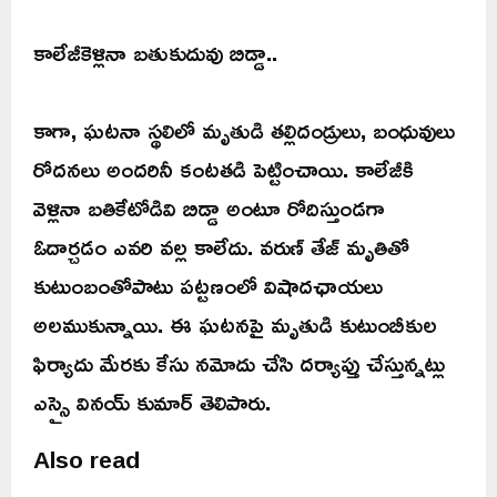
కాలేజీకెళ్లినా బతుకుదువు బిడ్డా..
కాగా, ఘటనా స్థలిలో మృతుడి తల్లిదండ్రులు, బంధువులు
రోదనలు అందరినీ కంటతడి పెట్టించాయి. కాలేజీకి
వెళ్లినా బతికేటోడివి బిడ్డా అంటూ రోదిస్తుండగా
ఓదార్చడం ఎవరి వల్ల కాలేదు. వరుణ్ తేజ్ మృతితో
కుటుంబంతోపాటు పట్టణంలో విషాదఛాయలు
అలముకున్నాయి. ఈ ఘటనపై మృతుడి కుటుంబీకుల
ఫిర్యాదు మేరకు కేసు నమోదు చేసి దర్యాప్తు చేస్తున్నట్లు
ఎస్సై వినయ్ కుమార్ తెలిపారు.
Also read