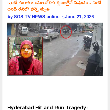
ఇంటి నుంచి బయలుదేరిన క్షణాల్లోనే విషాదం.. హిట్
అండ్ రన్‌లో నర్స్ మృతి
by
SGS TV NEWS online
June 21, 2026
Hyderabad Hit-and-Run Tragedy: