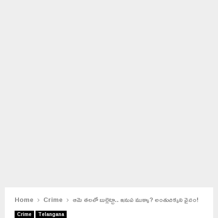
Home
Crime
ఆమె తలలో బుల్లెట్టా.. ఇనుప ముక్కా? అంతుచిక్కని వైనం!
Crime
Telangana