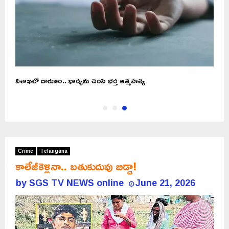
య
విశాఖలో దారుణం.. భార్యను చంపి భర్త ఆత్మహత్య
Crime
Telangana
కాలేజీకెళ్లినా.. బతుకుదువు బిడ్డా!
by
SGS TV NEWS online
June 21, 2026