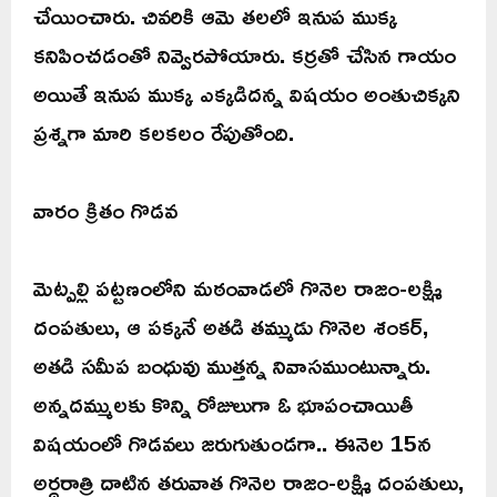
చేయించారు. చివరికి ఆమె తలలో ఇనుప ముక్క
కనిపించడంతో నివ్వెరపోయారు. కర్రతో చేసిన గాయం
అయితే ఇనుప ముక్క ఎక్కడిదన్న విషయం అంతుచిక్కని
ప్రశ్నగా మారి కలకలం రేపుతోంది.
వారం క్రితం గొడవ
మెట్పల్లి పట్టణంలోని మఠంవాడలో గొనెల రాజం-లక్ష్మి
దంపతులు, ఆ పక్కనే అతడి తమ్ముడు గొనెల శంకర్,
అతడి సమీప బంధువు ముత్తన్న నివాసముంటున్నారు.
అన్నదమ్ములకు కొన్ని రోజులుగా ఓ భూపంచాయితీ
విషయంలో గొడవలు జరుగుతుండగా.. ఈనెల 15న
అర్ధరాత్రి దాటిన తరువాత గొనెల రాజం-లక్ష్మి దంపతులు,