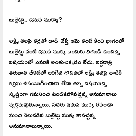
బుల్లెట్టా.. ఇనుప ముక్కా?
లక్ష్మి తలపై కర్రతో దాడి చేస్తే ఆమె కంటి కింది భాగంలో
బుల్లెట్టు వంటి ఇనుప ముక్క ఎందుకు దిగబడి ఉందన్న
విషయంలో ఎవరికీ అంతుచిక్కడం లేదు. అర్ధరాత్రి
తరువాత చీకటిలో జరిగిన గొడవలో లక్ష్మి తనపై దాడికి
కర్రను ఉపయోగించారా లేదా అన్న విషయాన్ని
స్పష్టంగా గమనించి ఉండకపోవచ్చన్న అనుమానాలు
వ్యక్తమవుతున్నాయి. సదరు ఇనుప ముక్క తపంచా
నుంచి వెలువడిన బుల్లెట్టు ముక్క కావచ్చన్న
అనుమానాలున్నాయి.