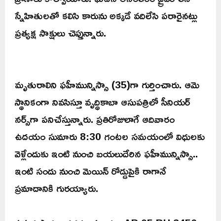
స్నేహితులతో కలిసి కారును అక్కడే వదిలేసి పరారైనట్లు
ప్రత్యక్ష సాక్షులు చెప్తున్నారు.
మృతురాలిని ఫహీమున్నిస్సా (35)గా గుర్తించారు. ఆమె
స్థానికంగా నివసిస్తూ వృద్ధికాబా ఆసుపత్రిలో సీనియర్
నర్స్‌గా పనిచేస్తున్నారు. ప్రతిరోజులాగే ఆదివారం
ఉదయం సుమారు 8:30 గంటల సమయంలో విధులకు
వెళ్లేందుకు ఇంటి నుంచి బయలుదేరిన ఫహీమున్నిస్సా..
ఇంటి సందు నుంచి మెయిన్ రోడ్డుపైకి రాగానే
ప్రమాదానికి గురయ్యారు.