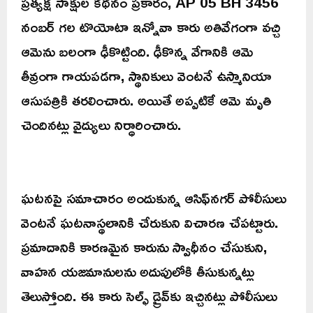
ప్రత్యక్ష సాక్షుల కథనం ప్రకారం, AP 05 BH 3456
నంబర్ గల టొయోటా ఇన్నోవా కారు అతివేగంగా వచ్చి
ఆమెను బలంగా ఢీకొట్టింది. ఢీకొన్న వేగానికి ఆమె
తీవ్రంగా గాయపడగా, స్థానికులు వెంటనే ఉస్మానియా
ఆసుపత్రికి తరలించారు. అయితే అప్పటికే ఆమె మృతి
చెందినట్లు వైద్యులు నిర్ధారించారు.
ఘటనపై సమాచారం అందుకున్న ఆసిఫ్‌నగర్ పోలీసులు
వెంటనే ఘటనాస్థలానికి చేరుకుని విచారణ చేపట్టారు.
ప్రమాదానికి కారణమైన కారును స్వాధీనం చేసుకుని,
వాహన యజమానులను అదుపులోకి తీసుకున్నట్లు
తెలుస్తోంది. ఈ కారు సెల్ఫ్ డ్రైవ్‌కు ఇచ్చినట్లు పోలీసులు