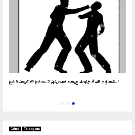
ప్రైమరీ స్కూల్‌ లో పైసలా..? ప్రశ్నించిన విద్యార్థి తండ్రిపై టీచర్‌ భర్త దాడి..!
Crime
Telangana