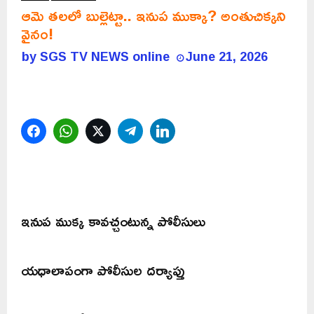
ఆమె తలలో బుల్లెట్టా.. ఇనుప ముక్కా? అంతుచిక్కని
వైనం!
by
SGS TV NEWS online
June 21, 2026
Facebook
WhatsApp
Twitter
Telegram
LinkedIn
ఇనుప ముక్క కావచ్చంటున్న పోలీసులు
యధాలాపంగా పోలీసుల దర్యాప్తు