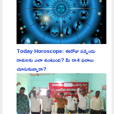
Today Horoscope: ఈరోజు పన్నెండు
రాశులకు ఎలా ఉంటుంది? మీ రాశి ఫలాలు
చూసుకున్నారా?