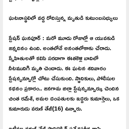
ఘటనాస్థలిలో వద్ద రోదిస్తున్న మృతుడి కుటుంబసభ్యులు
స్టేషన్ ఘనపూర్ : మరో మూడు రోజుల్లో ఆ యువకుడి
జన్మదినం ఉంది. అంతలోనే అనంతలోకాకు చేరాడు.
స్నేహితులతో కలిసి సరదాగా ఈతకెళ్లి బావిలో
నీటమునిగి మృతి చెందాడు. ఈ ఘటన శనివారం
స్టేషన్ఫన్పూర్లో చోటు చేసుకుంది. స్థానికులు, పోలీసుల
కథనం ప్రకారం.. జనగామ జిల్లా స్టేషన్ఫన్పూర్కు చెందిన
చింత రమేశ్, అమల దంపతులకు ఇద్దరు కుమార్తెలు, ఒక
కుమారుడు వరుణ్ తేజ్(16) ఉన్నారు.
ఇటీవల వరుణ్ తేజ్ పాలిటెక్నిక్ ప్రవేశపరీక్ష రాసి