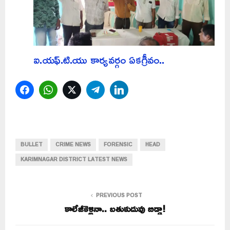
ఐ.యఫ్.టి.యు కార్యవర్గం ఏకగ్రీవం..
Facebook
WhatsApp
Twitter
Telegram
LinkedIn
BULLET
CRIME NEWS
FORENSIC
HEAD
KARIMNAGAR DISTRICT LATEST NEWS
PREVIOUS POST
కాలేజీకెళ్లినా.. బతుకుదువు బిడ్డా!