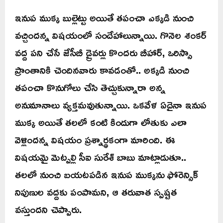
ఇనుప ముక్క బుల్లెట్టు అయితే తపంచా ఎక్కడి నుంచి
వచ్చిందన్న విషయంలో సందేహాలున్నాయి. గొనెల శంకర్
వద్ద పని చేసే జేసీబీ డ్రైవర్లు కొందరు బీహార్, ఒరిస్సా
ప్రాంతానికి చెందినవారు కావడంతో.. అక్కడి నుంచి
తపంచా కొనుగోలు చేసి తెచ్చుకున్నారా అన్న
అనుమానాలు వ్యక్తమవుతున్నాయి. ఒకవేళ ఏదైనా ఇనుప
ముక్క అయితే తలలో కంటి కిందుగా లోతుకు ఎలా
వెళ్లిందన్న విషయం ప్రశ్నార్థకంగా మారింది. ఈ
విషయమై మెట్పల్లి సీఐ సురేశ్ బాబు మాట్లాడుతూ..
తలలో నుంచి బయటపడిన ఇనుప ముక్కను ఫోరెన్సిక్
నిపుణుల వద్దకు పంపామని, ఆ తరువాత స్పష్టత
వస్తుందని చెప్పారు.