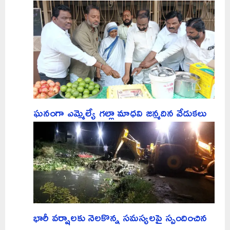
ఘనంగా ఎమ్మెల్యే గల్లా మాధవి జన్మదిన వేడుకలు
భారీ వర్షాలకు నెలకొన్న సమస్యలపై స్పందించిన