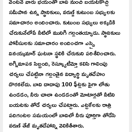
వెంటనే వారు భయంతో బావి నుంచి బయటకొచ్చి
సమీపాన ఉన్న స్థానికులు, వరుణ్జ్ కుటుంబ సభ్యులకు
సమాచారం అందించారు. కుటుంబ సభ్యులు అక్కడికి
చేరుకునేలోపే నీటిలో మునిగి గల్లంతయ్యాడు. స్థానికులు
పోలీసులకు సమాచారం అందించగా ఎస్సై
వినయ్కమార్ ఘటనా స్థలికి చేరుకుని పరిశీలించారు.
అగ్నిమాపక సిబ్బంది, రెస్క్యూటీమ్తో కలిసి గాలింపు
చర్యలు చేపట్టినా గల్లంతైన విద్యార్థి మృతదేహం
దొరకలేదు. బావి దాదాపు 100 ఫీట్లకు పైగా లోతు
ఉండడం, నీరు చాలా ఉండడంతో మోటార్లతో నీటిని
బయటకు తోడే చర్యలు చేపట్టారు. ఎట్టకేలకు రాత్రి
పదిగంటల సమయంలో బావిలో నీరు పూర్తిగా తోడేసి
వరుణ్ తేజ్ మృతదేహాన్ని వెలికితీశారు.