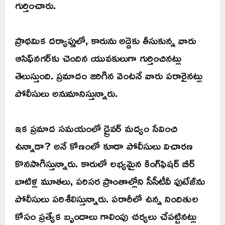
గుర్తించారు.
ప్రాథమిక దర్యాప్తులో, కారును అద్దెకు తీసుకున్న వారు
ఆసిఫ్‌నగర్‌కు చెందిన యువకులుగా గుర్తించినట్లు
తెలుస్తుంది. ప్రమాదం జరిగిన వెంటనే వారు పరారైనట్లు
పోలీసులు అనుమానిస్తున్నారు.
ఇక ప్రమాద సమయంలో డ్రైవర్ మద్యం సేవించి
ఉన్నాడా? అనే కోణంలో కూడా పోలీసులు విచారణ
కొనసాగిస్తున్నారు. కారులో లభ్యమైన కింగ్‌ఫిషర్ బీర్
బాటిళ్ల మూతలు, పరిసర ప్రాంతాల్లోని సీసీటీవీ ఫుటేజ్‌ను
పోలీసులు పరిశీలిస్తున్నారు. పరారీలో ఉన్న నిందితుల
కోసం ప్రత్యేక బృందాలు గాలింపు చర్యలు చేపట్టినట్లు