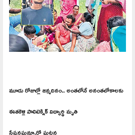
మూడు రోజుల్లో జన్మదినం.. అంతలోనే అనంతలోకాలకు
ఈతకెళ్లి పాలిటెక్నిక్ విద్యార్థి మృతి
స్టేషనఘన్పూర్లో ఘటన