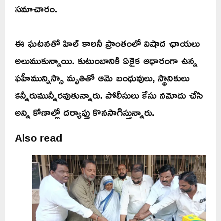
సమాచారం.
ఈ ఘటనతో హిల్ కాలనీ ప్రాంతంలో విషాద ఛాయలు
అలుముకున్నాయి. కుటుంబానికి ఏకైక ఆధారంగా ఉన్న
ఫహీమున్నిస్సా మృతితో ఆమె బంధువులు, స్థానికులు
కన్నీరుమున్నీరవుతున్నారు. పోలీసులు కేసు నమోదు చేసి
అన్ని కోణాల్లో దర్యాప్తు కొనసాగిస్తున్నారు.
Also read