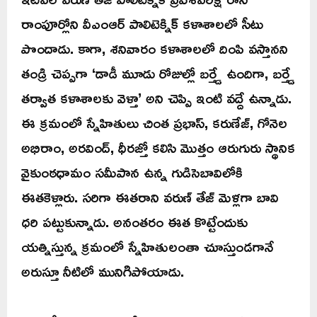
రాంపూర్లోని వీఎంఆర్ పాలిటెక్నిక్ కళాశాలలో సీటు
పొందాడు. కాగా, శనివారం కళాశాలలో దింపి వస్తానని
తండ్రి చెప్పగా ‘డాడీ మూడు రోజుల్లో బర్త్డే ఉందిగా, బర్త్డే
తర్వాత కళాశాలకు వెళ్తా’ అని చెప్పి ఇంటి వద్దే ఉన్నాడు.
ఈ క్రమంలో స్నేహితులు చింత ప్రభాస్, కరుణేజ్, గోనెల
అభిరాం, అరవింద్, ధీరజ్తో కలిసి మొత్తం ఆరుగురు స్థానిక
వైకుంఠధామం సమీపాన ఉన్న గుడిసెబావిలోకి
ఈతకెళ్లారు. సరిగా ఈతరాని వరుణ్ తేజ్ మెళ్లగా బావి
ధరి పట్టుకున్నాడు. అనంతరం ఈత కొట్టేందుకు
యత్నిస్తున్న క్రమంలో స్నేహితులంతా చూస్తుండగానే
అరుస్తూ నీటిలో మునిగిపోయాడు.