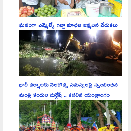
ఘనంగా ఎమ్మెల్యే గల్లా మాధవి జన్మదిన వేడుకలు
భారీ వర్షాలకు నెలకొన్న సమస్యలపై స్పందించిన
మంత్రి కందుల దుర్గేష్ .. కదలిన యంత్రాంగం