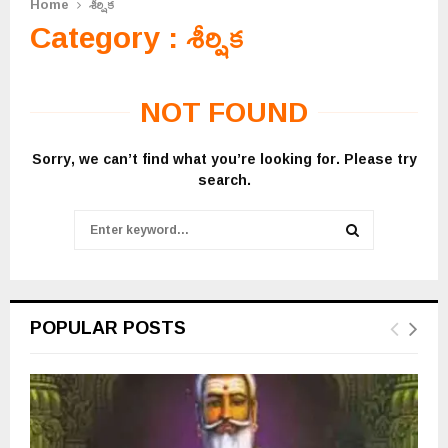
గ
Home
శీర్షిక
Category : శీర్షిక
ర్భం
నుం
డి
భూ
NOT FOUND
మి
మీ
Sorry, we can’t find what you’re looking for. Please try
ద
search.
కి
తీ
Search
స్కు
for:
కొ
SEARCH
చ్చి
లో
కా
POPULAR POSTS
న్ని
ప
రి
చ
యం