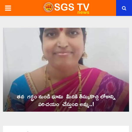
PRIMARY
MENU
తన గర్భం నుండి భూమి మీదకి తీస్కుకొచ్చి లోకాన్ని
పరిచయం చేస్తుంది అమ్మ..!
త
న