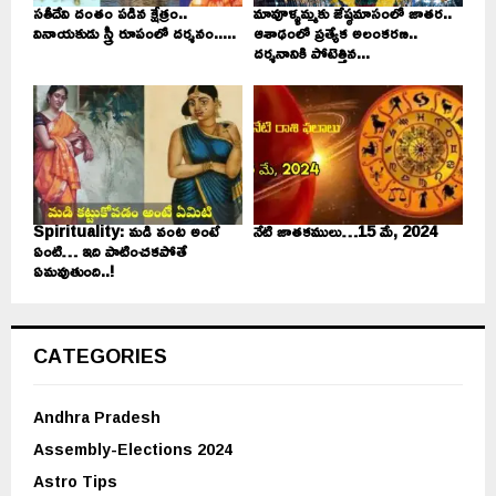
సతీదేవి దంతం పడిన క్షేత్రం..
మావూళ్ళమ్మకు జేష్ఠమాసంలో జాతర..
వినాయకుడు స్త్రీ రూపంలో దర్శనం.....
ఆశాఢంలో ప్రత్యేక అలంకరణ..
దర్శనానికి పోటెత్తిన...
Spirituality: మడి వంట అంటే
నేటి జాతకములు…15 మే, 2024
ఏంటి… ఇది పాటించకపోతే
ఏమవుతుంది..!
CATEGORIES
Andhra Pradesh
Assembly-Elections 2024
Astro Tips