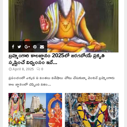
చే
స్తుం
ది
అ
మ్మ
.
.
!
బ్రహ్మంగారి కాలజ్ఞానం 2025లో జరగబోయే ప్రకృతి
సృష్టించే విధ్వంసం ఇదే...
April 8, 2025
0
ప్రపంచంలో ఎక్కడ ఏ వింతలు విశేషాలు చోటు చేసుకున్నా వెంటనే బ్రహ్మంగారు
కాల జ్ఞానంలో చెప్పింది నిజం...